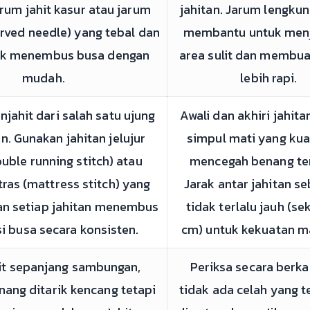
rum jahit kasur atau jarum
jahitan. Jarum lengku
rved needle) yang tebal dan
membantu untuk men
uk menembus busa dengan
area sulit dan membua
mudah.
lebih rapi.
njahit dari salah satu ujung
Awali dan akhiri jahit
. Gunakan jahitan jelujur
simpul mati yang kua
uble running stitch) atau
mencegah benang ter
tras (mattress stitch) yang
Jarak antar jahitan s
kan setiap jahitan menembus
tidak terlalu jauh (sek
si busa secara konsisten.
cm) untuk kekuatan m
hit sepanjang sambungan,
Periksa secara berka
nang ditarik kencang tetapi
tidak ada celah yang 