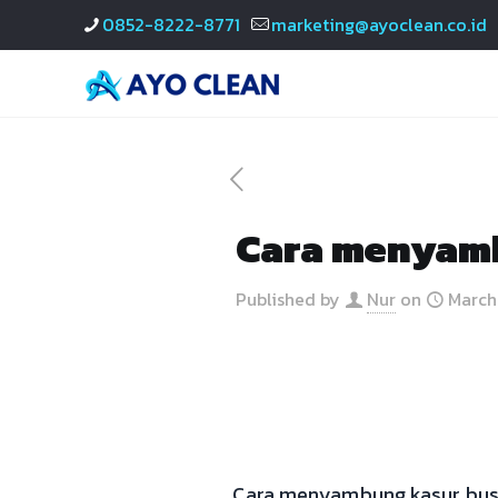
0852-8222-8771
marketing@ayoclean.co.id
Cara menyamb
Published by
Nur
on
March
Cara menyambung kasur busa 