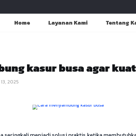
Home
Layanan Kami
Tentang K
ung kasur busa agar kua
 13, 2025
seringkali menjadi solusi praktis ketika membutuhkan