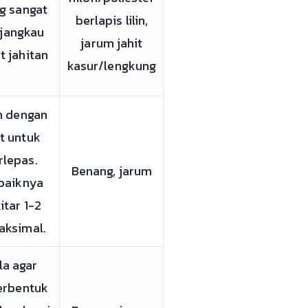
ng sangat
berlapis lilin,
jangkau
jarum jahit
t jahitan
kasur/lengkung
an dengan
t untuk
lepas.
Benang, jarum
ebaiknya
itar 1-2
aksimal.
la agar
terbentuk