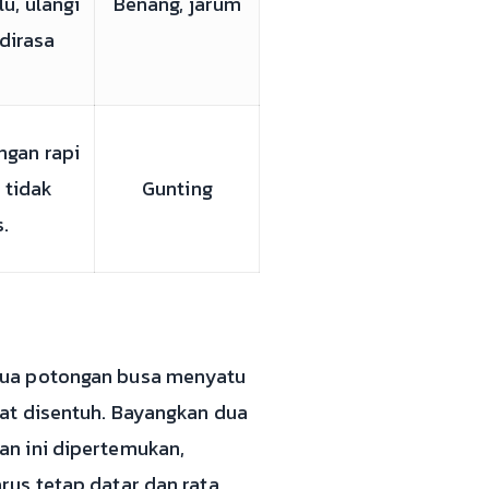
lu, ulangi
Benang, jarum
 dirasa
ngan rapi
 tidak
Gunting
.
dua potongan busa menyatu
aat disentuh. Bayangkan dua
an ini dipertemukan,
us tetap datar dan rata,