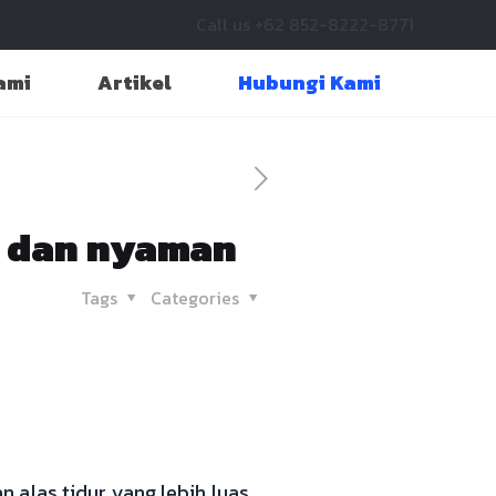
Call us +62 852-8222-8771
ami
Artikel
Hubungi Kami
t dan nyaman
Tags
Categories
 alas tidur yang lebih luas