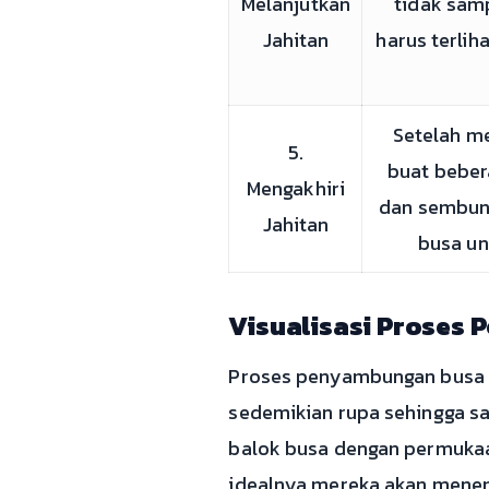
Melanjutkan
tidak sam
Jahitan
harus terlih
Setelah m
5.
buat beber
Mengakhiri
dan sembuny
Jahitan
busa un
Visualisasi Proses
Proses penyambungan busa k
sedemikian rupa sehingga sa
balok busa dengan permukaan
idealnya mereka akan menemp