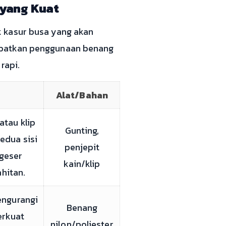
 yang Kuat
k kasur busa yang akan
ibatkan penggunaan benang
rapi.
Alat/Bahan
atau klip
Gunting,
edua sisi
penjepit
rgeser
kain/klip
hitan.
engurangi
Benang
rkuat
nilon/poliester