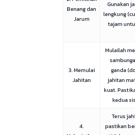
Gunakan ja
Benang dan
lengkung (cu
Jarum
tajam unt
Mulailah me
sambungan
3. Memulai
ganda (do
Jahitan
jahitan ma
kuat. Pasti
kedua si
Terus ja
4.
pastikan be