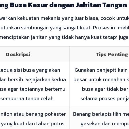
g Busa Kasur dengan Jahitan Tangan
arkan kekuatan mekanis yang luar biasa, cocok untu
utuhkan sambungan yang sangat kuat. Proses ini mel
enciptakan jahitan yang tidak hanya kuat tetapi juga 
Deskripsi
Tips Penting
kedua sisi busa yang akan
Gunakan penjepit kain 
 dan bersih. Sejajarkan kedua
besar untuk menahan k
sa agar tepiannya bertemu
busa agar tidak be
sempurna tanpa celah.
selama proses penja
 nilon atau benang poliester
Benang berlapis lilin m
in yang kuat dan tahan putus.
gesekan dan mempe