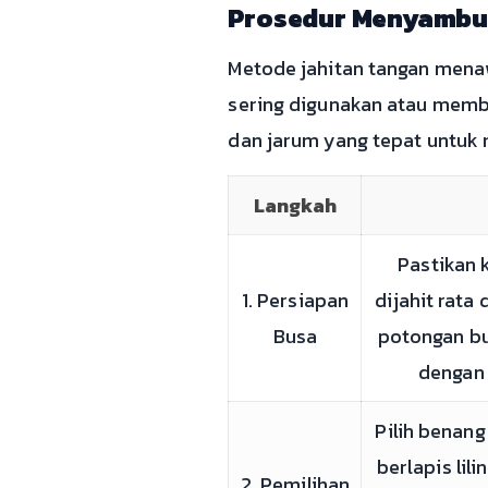
Prosedur Menyambun
Metode jahitan tangan menaw
sering digunakan atau memb
dan jarum yang tepat untuk m
Langkah
Pastikan 
1. Persiapan
dijahit rata
Busa
potongan bu
dengan 
Pilih benang
berlapis lil
2. Pemilihan