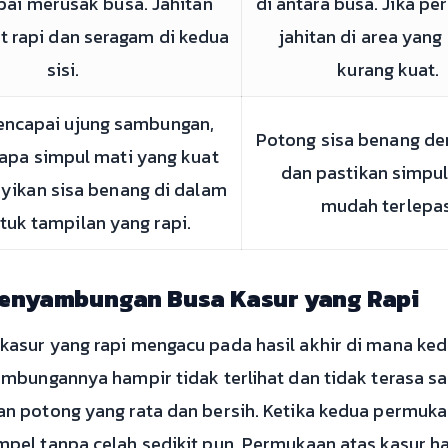
pai merusak busa. Jahitan
di antara busa. Jika per
at rapi dan seragam di kedua
jahitan di area yang
sisi.
kurang kuat.
encapai ujung sambungan,
Potong sisa benang de
apa simpul mati yang kuat
dan pastikan simpul
ikan sisa benang di dalam
mudah terlepas
tuk tampilan yang rapi.
 Penyambungan Busa Kasur yang Rapi
asur yang rapi mengacu pada hasil akhir di mana ke
mbungannya hampir tidak terlihat dan tidak terasa s
 potong yang rata dan bersih. Ketika kedua permuka
el tanpa celah sedikit pun. Permukaan atas kasur har