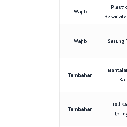
Plasti
Wajib
Besar ata
Wajib
Sarung 
Bantala
Tambahan
Kai
Tali K
Tambahan
(bun