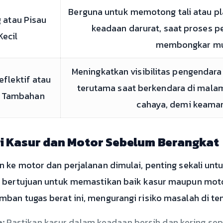
Berguna untuk memotong tali atau pla
 atau Pisau
keadaan darurat, saat proses pe
Kecil
membongkar mu
Meningkatkan visibilitas pengendara
flektif atau
terutama saat berkendara di malam
 Tambahan
cahaya, demi keaman
i Kasur dan Motor Sebelum Berangkat
n ke motor dan perjalanan dimulai, penting sekali un
i bertujuan untuk memastikan baik kasur maupun mot
ban tugas berat ini, mengurangi risiko masalah di ten
:
Pastikan kasur dalam keadaan bersih dan kering se