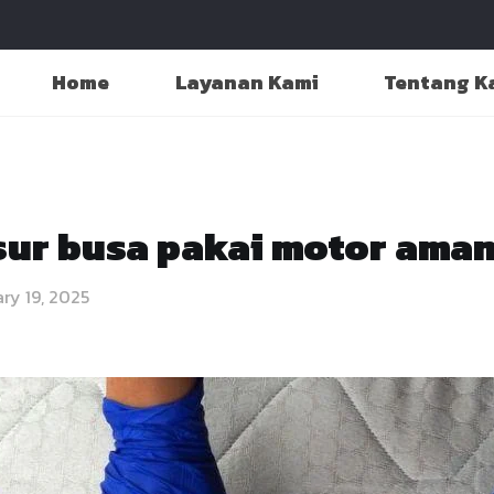
Home
Layanan Kami
Tentang K
ur busa pakai motor aman
ry 19, 2025