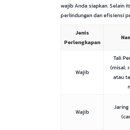
wajib Anda siapkan. Selain 
perlindungan dan efisiensi 
Jenis
Nam
Perlengkapan
Tali Pe
(misal: 
Wajib
atau t
n
Jarin
Wajib
(ca