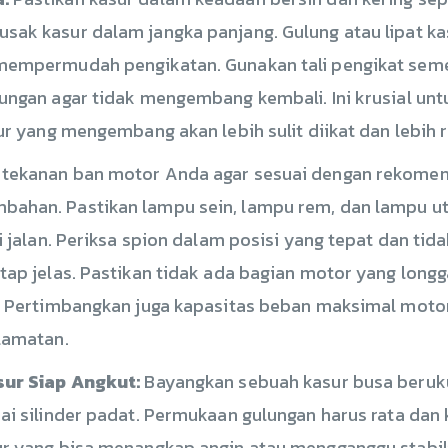
ak kasur dalam jangka panjang. Gulung atau lipat ka
mempermudah pengikatan. Gunakan tali pengikat seme
ungan agar tidak mengembang kembali. Ini krusial unt
ur yang mengembang akan lebih sulit diikat dan lebih 
tekanan ban motor Anda agar sesuai dengan rekomend
ahan. Pastikan lampu sein, lampu rem, dan lampu u
 jalan. Periksa spion dalam posisi yang tepat dan tida
ap jelas. Pastikan tidak ada bagian motor yang longg
. Pertimbangkan juga kapasitas beban maksimal motor
lamatan.
sur Siap Angkut:
Bayangkan sebuah kasur busa beruku
i silinder padat. Permukaan gulungan harus rata dan
r yang bisa menangkap angin atau mengganggu stabilit