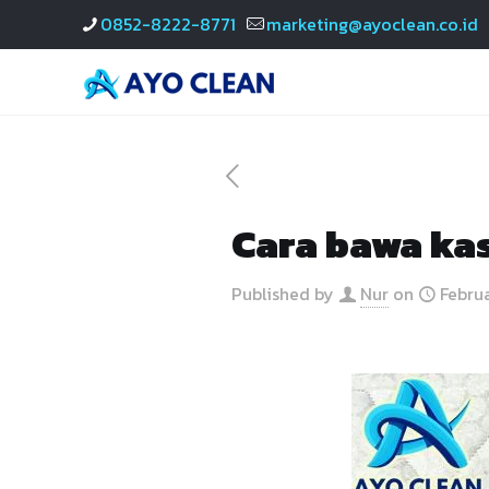
0852-8222-8771
marketing@ayoclean.co.id
Cara bawa kas
Published by
Nur
on
Februa