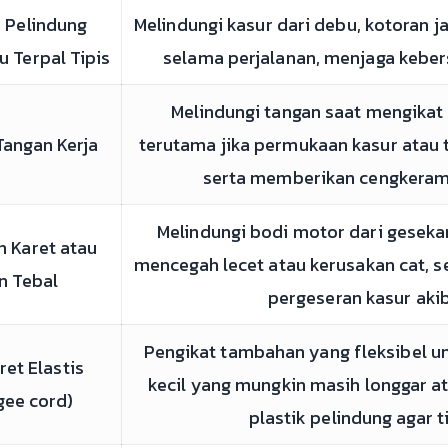
k Pelindung
Melindungi kasur dari debu, kotoran ja
u Terpal Tipis
selama perjalanan, menjaga kebers
Melindungi tangan saat mengikat
Tangan Kerja
terutama jika permukaan kasur atau ta
serta memberikan cengkerama
Melindungi bodi motor dari geseka
n Karet atau
mencegah lecet atau kerusakan cat,
n Tebal
pergeseran kasur akib
Pengikat tambahan yang fleksibel 
aret Elastis
kecil yang mungkin masih longgar 
gee cord)
plastik pelindung agar t