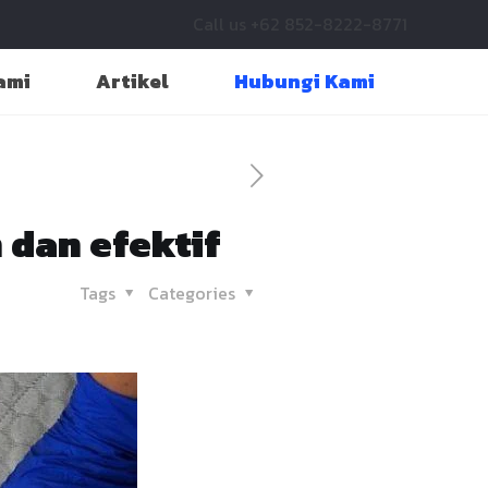
Call us +62 852-8222-8771
ami
Artikel
Hubungi Kami
 dan efektif
Tags
Categories