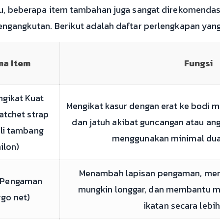
itu, beberapa item tambahan juga sangat direkomenda
pengangkutan. Berikut adalah daftar perlengkapan yan
a Item
Fungsi
ngikat Kuat
Mengikat kasur dengan erat ke bodi 
ratchet strap
dan jatuh akibat guncangan atau ang
ali tambang
menggunakan minimal dua h
ilon)
Menambah lapisan pengaman, men
g Pengaman
mungkin longgar, dan membantu m
rgo net)
ikatan secara lebi