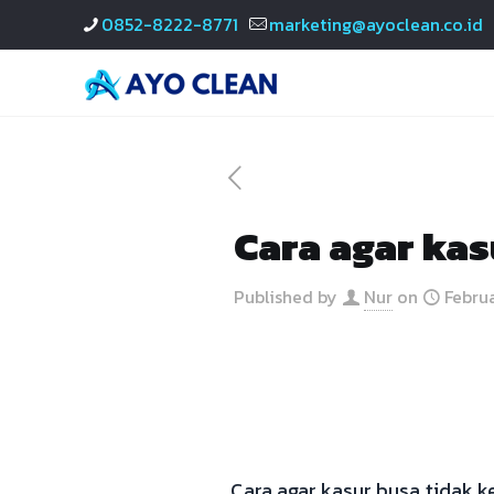
0852-8222-8771
marketing@ayoclean.co.id
Cara agar kas
Published by
Nur
on
Februa
Cara agar kasur busa tidak 