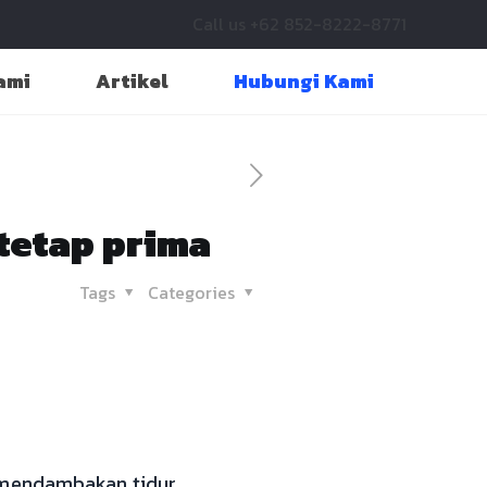
Call us +62 852-8222-8771
ami
Artikel
Hubungi Kami
tetap prima
Tags
Categories
g mendambakan tidur