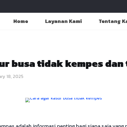
Home
Layanan Kami
Tentang K
ur busa tidak kempes dan 
ry 18, 2025
kempes adalah informasi penting bagi siapa saja yan