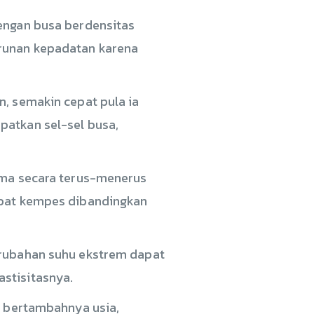
dengan busa berdensitas
urunan kepadatan karena
n, semakin cepat pula ia
patkan sel-sel busa,
sama secara terus-menerus
cepat kempes dibandingkan
erubahan suhu ekstrem dapat
stisitasnya.
g bertambahnya usia,