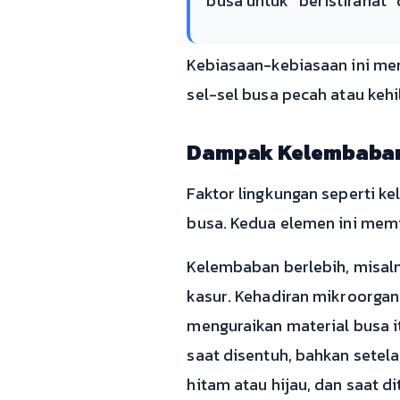
busa untuk “beristirahat
Kebiasaan-kebiasaan ini men
sel-sel busa pecah atau ke
Dampak Kelembaban 
Faktor lingkungan seperti k
busa. Kedua elemen ini memi
Kelembaban berlebih, misaln
kasur. Kehadiran mikroorgan
menguraikan material busa i
saat disentuh, bahkan setel
hitam atau hijau, dan saat di