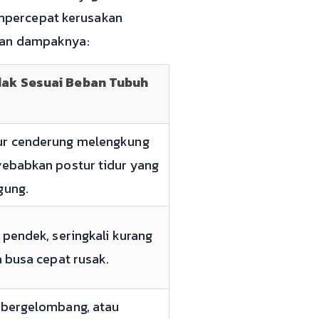
mpercepat kerusakan
ngan dampaknya:
dak Sesuai Beban Tubuh
ur cenderung melengkung
yebabkan postur tidur yang
gung.
 pendek, seringkali kurang
a busa cepat rusak.
 bergelombang, atau