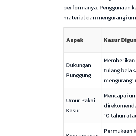
performanya. Penggunaan ka
material dan mengurangi umu
Aspek
Kasur Digu
Memberikan 
Dukungan
tulang belak
Punggung
mengurangi r
Mencapai um
Umur Pakai
direkomenda
Kasur
10 tahun atau
Permukaan k
Kenyamanan