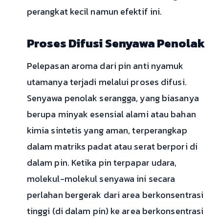
perangkat kecil namun efektif ini.
Proses Difusi Senyawa Penolak
Pelepasan aroma dari pin anti nyamuk
utamanya terjadi melalui proses difusi.
Senyawa penolak serangga, yang biasanya
berupa minyak esensial alami atau bahan
kimia sintetis yang aman, terperangkap
dalam matriks padat atau serat berpori di
dalam pin. Ketika pin terpapar udara,
molekul-molekul senyawa ini secara
perlahan bergerak dari area berkonsentrasi
tinggi (di dalam pin) ke area berkonsentrasi