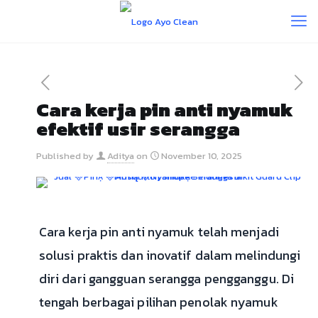
Cara kerja pin anti nyamuk
efektif usir serangga
Published by
Aditya
on
November 10, 2025
Cara kerja pin anti nyamuk telah menjadi
solusi praktis dan inovatif dalam melindungi
diri dari gangguan serangga pengganggu. Di
tengah berbagai pilihan penolak nyamuk