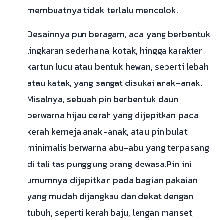
membuatnya tidak terlalu mencolok.
Desainnya pun beragam, ada yang berbentuk
lingkaran sederhana, kotak, hingga karakter
kartun lucu atau bentuk hewan, seperti lebah
atau katak, yang sangat disukai anak-anak.
Misalnya, sebuah pin berbentuk daun
berwarna hijau cerah yang dijepitkan pada
kerah kemeja anak-anak, atau pin bulat
minimalis berwarna abu-abu yang terpasang
di tali tas punggung orang dewasa.Pin ini
umumnya dijepitkan pada bagian pakaian
yang mudah dijangkau dan dekat dengan
tubuh, seperti kerah baju, lengan manset,