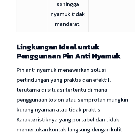
sehingga
nyamuk tidak
mendarat.
Lingkungan Ideal untuk
Penggunaan Pin Anti Nyamuk
Pin anti nyamuk menawarkan solusi
perlindungan yang praktis dan efektif,
terutama di situasi tertentu di mana
penggunaan losion atau semprotan mungkin
kurang nyaman atau tidak praktis.
Karakteristiknya yang portabel dan tidak
memerlukan kontak langsung dengan kulit