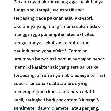
Pin anti nyamuk dirancang agar tidak hanya
fungsional tetapi juga estetik saat
terpasang pada pakaian atau aksesori.
Ukurannya yang mungil memastikan tidak
mengganggu penampilan atau aktivitas
penggunanya, sekaligus memberikan
perlindungan yang efektif. Tampilan
umumnya bervariasi, namun sebagian besar
memiliki karakteristik yang serupa.Ketika
terpasang, pin anti nyamuk biasanya terlihat
seperti lencana kecil atau bros yang
menempel pada kain. Ukurannya relatif
kecil, seringkali berkisar antara 3 hingga 5
sentimeter dalam diameter atau panjang,