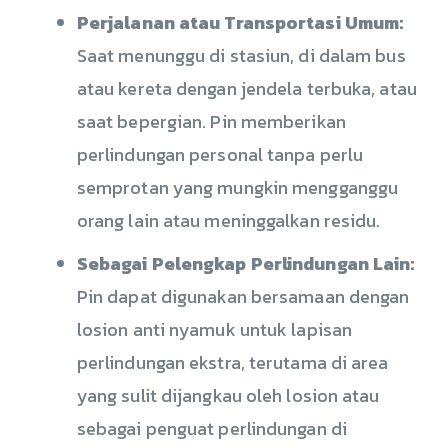
Perjalanan atau Transportasi Umum:
Saat menunggu di stasiun, di dalam bus
atau kereta dengan jendela terbuka, atau
saat bepergian. Pin memberikan
perlindungan personal tanpa perlu
semprotan yang mungkin mengganggu
orang lain atau meninggalkan residu.
Sebagai Pelengkap Perlindungan Lain:
Pin dapat digunakan bersamaan dengan
losion anti nyamuk untuk lapisan
perlindungan ekstra, terutama di area
yang sulit dijangkau oleh losion atau
sebagai penguat perlindungan di