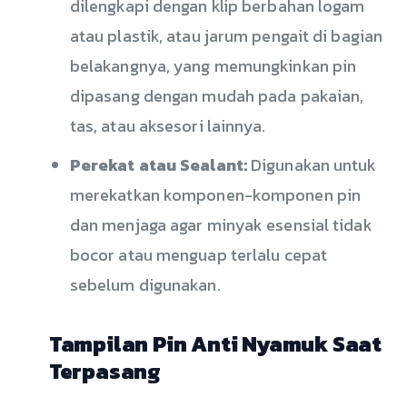
dilengkapi dengan klip berbahan logam
atau plastik, atau jarum pengait di bagian
belakangnya, yang memungkinkan pin
dipasang dengan mudah pada pakaian,
tas, atau aksesori lainnya.
Perekat atau Sealant:
Digunakan untuk
merekatkan komponen-komponen pin
dan menjaga agar minyak esensial tidak
bocor atau menguap terlalu cepat
sebelum digunakan.
Tampilan Pin Anti Nyamuk Saat
Terpasang