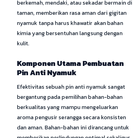
berkemah, mendaki, atau sekadar bermain di
taman, memberikan rasa aman dari gigitan
nyamuk tanpa harus khawatir akan bahan
kimia yang bersentuhan langsung dengan
kulit.
Komponen Utama Pembuatan
Pin Anti Nyamuk
Efektivitas sebuah pin anti nyamuk sangat
bergantung pada pemilihan bahan-bahan
berkualitas yang mampu mengeluarkan
aroma pengusir serangga secara konsisten
dan aman. Bahan-bahan ini dirancang untuk
memberikan perlindungan optimal sekaligus