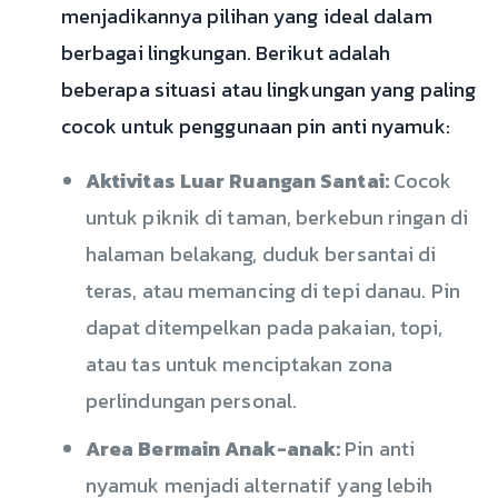
menjadikannya pilihan yang ideal dalam
berbagai lingkungan. Berikut adalah
beberapa situasi atau lingkungan yang paling
cocok untuk penggunaan pin anti nyamuk:
Aktivitas Luar Ruangan Santai:
Cocok
untuk piknik di taman, berkebun ringan di
halaman belakang, duduk bersantai di
teras, atau memancing di tepi danau. Pin
dapat ditempelkan pada pakaian, topi,
atau tas untuk menciptakan zona
perlindungan personal.
Area Bermain Anak-anak:
Pin anti
nyamuk menjadi alternatif yang lebih