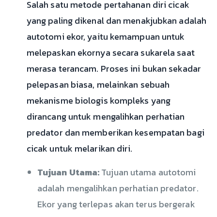
Salah satu metode pertahanan diri cicak
yang paling dikenal dan menakjubkan adalah
autotomi ekor, yaitu kemampuan untuk
melepaskan ekornya secara sukarela saat
merasa terancam. Proses ini bukan sekadar
pelepasan biasa, melainkan sebuah
mekanisme biologis kompleks yang
dirancang untuk mengalihkan perhatian
predator dan memberikan kesempatan bagi
cicak untuk melarikan diri.
Tujuan Utama:
Tujuan utama autotomi
adalah mengalihkan perhatian predator.
Ekor yang terlepas akan terus bergerak