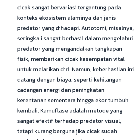
cicak sangat bervariasi tergantung pada
konteks ekosistem alaminya dan jenis
predator yang dihadapi. Autotomi, misalnya,
seringkali sangat berhasil dalam mengelabui
predator yang mengandalkan tangkapan
fisik, memberikan cicak kesempatan vital
untuk melarikan diri. Namun, keberhasilan ini
datang dengan biaya, seperti kehilangan
cadangan energi dan peningkatan
kerentanan sementara hingga ekor tumbuh
kembali. Kamuflase adalah metode yang
sangat efektif terhadap predator visual,
tetapi kurang berguna jika cicak sudah