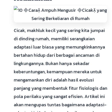
Cicak, makhluk kecil yang sering kita jumpai
di dinding rumah, memiliki serangkaian
adaptasi luar biasa yang memungkinkannya
bertahan hidup dari berbagai ancaman di
lingkungannya. Bukan hanya sekadar
keberuntungan, kemampuan mereka untuk
mengamankan diri adalah hasil evolusi
panjang yang membentuk fitur fisiologis dan
pola perilaku yang sangat efisien. Artikel ini
akan mengupas tuntas bagaimana adaptasi-