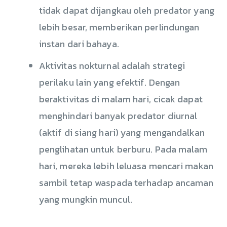
tidak dapat dijangkau oleh predator yang
lebih besar, memberikan perlindungan
instan dari bahaya.
Aktivitas nokturnal adalah strategi
perilaku lain yang efektif. Dengan
beraktivitas di malam hari, cicak dapat
menghindari banyak predator diurnal
(aktif di siang hari) yang mengandalkan
penglihatan untuk berburu. Pada malam
hari, mereka lebih leluasa mencari makan
sambil tetap waspada terhadap ancaman
yang mungkin muncul.