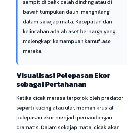
sempit di balik celah dinding atau di
bawah tumpukan daun, menghilang
dalam sekejap mata. Kecepatan dan
kelincahan adalah aset berharga yang
melengkapi kemampuan kamuflase
mereka.
Visualisasi Pelepasan Ekor
sebagai Pertahanan
Ketika cicak merasa terpojok oleh predator
seperti kucing atau ular, momen krusial
pelepasan ekor menjadi pemandangan
dramatis. Dalam sekejap mata, cicak akan