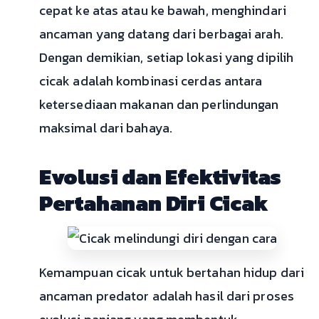
cepat ke atas atau ke bawah, menghindari
ancaman yang datang dari berbagai arah.
Dengan demikian, setiap lokasi yang dipilih
cicak adalah kombinasi cerdas antara
ketersediaan makanan dan perlindungan
maksimal dari bahaya.
Evolusi dan Efektivitas
Pertahanan Diri Cicak
Kemampuan cicak untuk bertahan hidup dari
ancaman predator adalah hasil dari proses