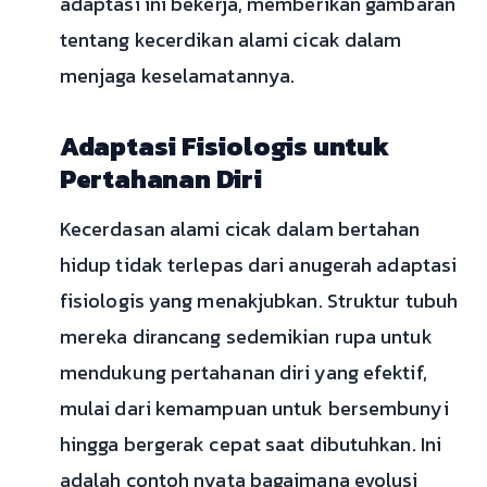
adaptasi ini bekerja, memberikan gambaran
tentang kecerdikan alami cicak dalam
menjaga keselamatannya.
Adaptasi Fisiologis untuk
Pertahanan Diri
Kecerdasan alami cicak dalam bertahan
hidup tidak terlepas dari anugerah adaptasi
fisiologis yang menakjubkan. Struktur tubuh
mereka dirancang sedemikian rupa untuk
mendukung pertahanan diri yang efektif,
mulai dari kemampuan untuk bersembunyi
hingga bergerak cepat saat dibutuhkan. Ini
adalah contoh nyata bagaimana evolusi