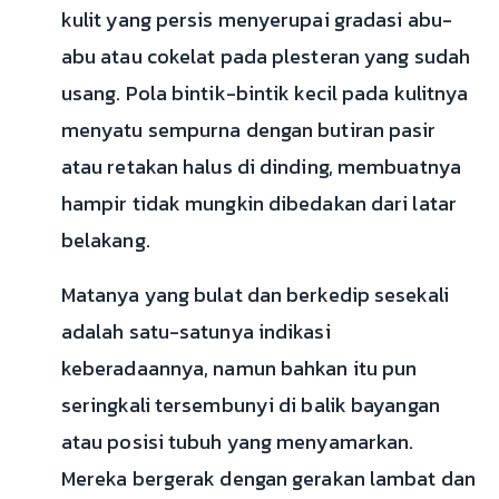
kulit yang persis menyerupai gradasi abu-
abu atau cokelat pada plesteran yang sudah
usang. Pola bintik-bintik kecil pada kulitnya
menyatu sempurna dengan butiran pasir
atau retakan halus di dinding, membuatnya
hampir tidak mungkin dibedakan dari latar
belakang.
Matanya yang bulat dan berkedip sesekali
adalah satu-satunya indikasi
keberadaannya, namun bahkan itu pun
seringkali tersembunyi di balik bayangan
atau posisi tubuh yang menyamarkan.
Mereka bergerak dengan gerakan lambat dan