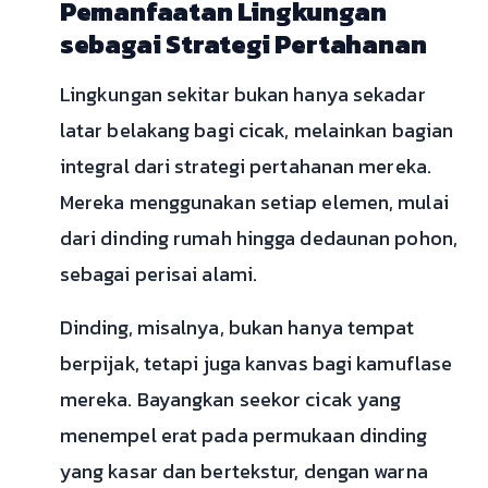
Pemanfaatan Lingkungan
sebagai Strategi Pertahanan
Lingkungan sekitar bukan hanya sekadar
latar belakang bagi cicak, melainkan bagian
integral dari strategi pertahanan mereka.
Mereka menggunakan setiap elemen, mulai
dari dinding rumah hingga dedaunan pohon,
sebagai perisai alami.
Dinding, misalnya, bukan hanya tempat
berpijak, tetapi juga kanvas bagi kamuflase
mereka. Bayangkan seekor cicak yang
menempel erat pada permukaan dinding
yang kasar dan bertekstur, dengan warna