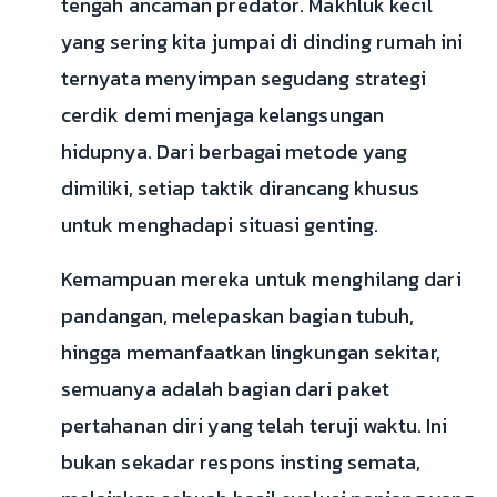
tengah ancaman predator. Makhluk kecil
yang sering kita jumpai di dinding rumah ini
ternyata menyimpan segudang strategi
cerdik demi menjaga kelangsungan
hidupnya. Dari berbagai metode yang
dimiliki, setiap taktik dirancang khusus
untuk menghadapi situasi genting.
Kemampuan mereka untuk menghilang dari
pandangan, melepaskan bagian tubuh,
hingga memanfaatkan lingkungan sekitar,
semuanya adalah bagian dari paket
pertahanan diri yang telah teruji waktu. Ini
bukan sekadar respons insting semata,