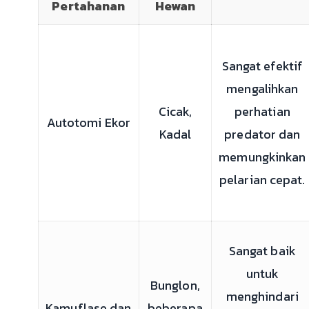
Pertahanan
Hewan
Sangat efektif
mengalihkan
Cicak,
perhatian
Autotomi Ekor
Kadal
predator dan
memungkinkan
pelarian cepat.
Sangat baik
untuk
Bunglon,
menghindari
Kamuflase dan
beberapa