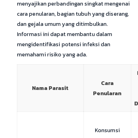
menyajikan perbandingan singkat mengenai
cara penularan, bagian tubuh yang diserang,
dan gejala umum yang ditimbulkan.
Informasi ini dapat membantu dalam
mengidentifikasi potensi infeksi dan
memahami risiko yang ada.
Cara
Nama Parasit
Penularan
D
Konsumsi