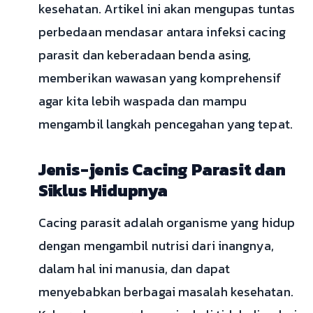
kesehatan. Artikel ini akan mengupas tuntas
perbedaan mendasar antara infeksi cacing
parasit dan keberadaan benda asing,
memberikan wawasan yang komprehensif
agar kita lebih waspada dan mampu
mengambil langkah pencegahan yang tepat.
Jenis-jenis Cacing Parasit dan
Siklus Hidupnya
Cacing parasit adalah organisme yang hidup
dengan mengambil nutrisi dari inangnya,
dalam hal ini manusia, dan dapat
menyebabkan berbagai masalah kesehatan.