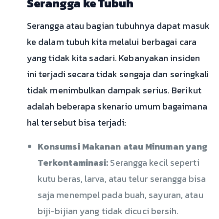
Serangga ke Tubuh
Serangga atau bagian tubuhnya dapat masuk
ke dalam tubuh kita melalui berbagai cara
yang tidak kita sadari. Kebanyakan insiden
ini terjadi secara tidak sengaja dan seringkali
tidak menimbulkan dampak serius. Berikut
adalah beberapa skenario umum bagaimana
hal tersebut bisa terjadi:
Konsumsi Makanan atau Minuman yang
Terkontaminasi:
Serangga kecil seperti
kutu beras, larva, atau telur serangga bisa
saja menempel pada buah, sayuran, atau
biji-bijian yang tidak dicuci bersih.