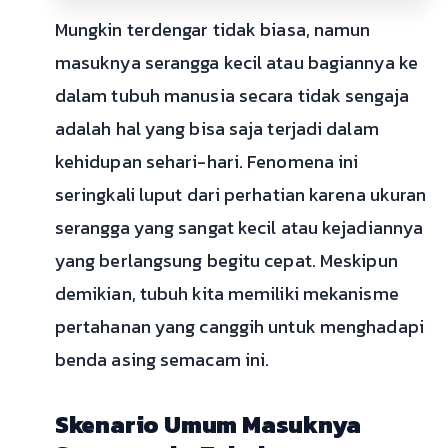
Mungkin terdengar tidak biasa, namun
masuknya serangga kecil atau bagiannya ke
dalam tubuh manusia secara tidak sengaja
adalah hal yang bisa saja terjadi dalam
kehidupan sehari-hari. Fenomena ini
seringkali luput dari perhatian karena ukuran
serangga yang sangat kecil atau kejadiannya
yang berlangsung begitu cepat. Meskipun
demikian, tubuh kita memiliki mekanisme
pertahanan yang canggih untuk menghadapi
benda asing semacam ini.
Skenario Umum Masuknya