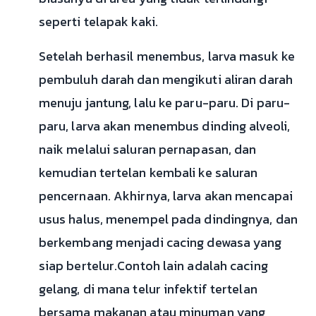
seperti telapak kaki.
Setelah berhasil menembus, larva masuk ke
pembuluh darah dan mengikuti aliran darah
menuju jantung, lalu ke paru-paru. Di paru-
paru, larva akan menembus dinding alveoli,
naik melalui saluran pernapasan, dan
kemudian tertelan kembali ke saluran
pencernaan. Akhirnya, larva akan mencapai
usus halus, menempel pada dindingnya, dan
berkembang menjadi cacing dewasa yang
siap bertelur.Contoh lain adalah cacing
gelang, di mana telur infektif tertelan
bersama makanan atau minuman yang