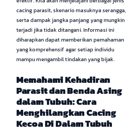
efektif. Kita akan menjelajahi berbagai jenis
cacing parasit, skenario masuknya serangga,
serta dampak jangka panjang yang mungkin
terjadi jika tidak ditangani. Informasi ini
diharapkan dapat memberikan pemahaman
yang komprehensif agar setiap individu
mampu mengambil tindakan yang bijak.
Memahami Kehadiran
Parasit dan Benda Asing
dalam Tubuh: Cara
Menghilangkan Cacing
Kecoa Di Dalam Tubuh