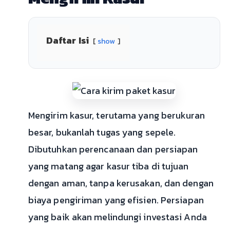
Daftar Isi
show
Mengirim kasur, terutama yang berukuran
besar, bukanlah tugas yang sepele.
Dibutuhkan perencanaan dan persiapan
yang matang agar kasur tiba di tujuan
dengan aman, tanpa kerusakan, dan dengan
biaya pengiriman yang efisien. Persiapan
yang baik akan melindungi investasi Anda