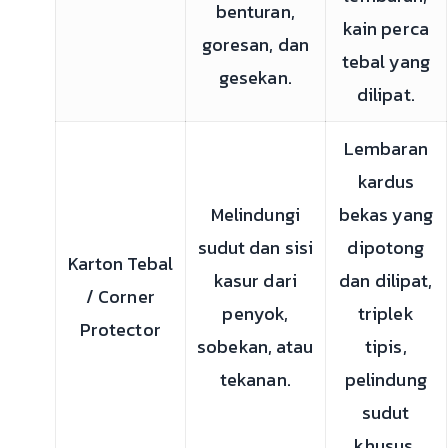
benturan,
kain perca
goresan, dan
tebal yang
gesekan.
dilipat.
Lembaran
kardus
Melindungi
bekas yang
sudut dan sisi
dipotong
Karton Tebal
kasur dari
dan dilipat,
/ Corner
penyok,
triplek
Protector
sobekan, atau
tipis,
tekanan.
pelindung
sudut
khusus.