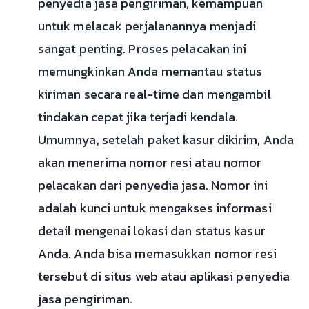
penyedia jasa pengiriman, kemampuan
untuk melacak perjalanannya menjadi
sangat penting. Proses pelacakan ini
memungkinkan Anda memantau status
kiriman secara real-time dan mengambil
tindakan cepat jika terjadi kendala.
Umumnya, setelah paket kasur dikirim, Anda
akan menerima nomor resi atau nomor
pelacakan dari penyedia jasa. Nomor ini
adalah kunci untuk mengakses informasi
detail mengenai lokasi dan status kasur
Anda. Anda bisa memasukkan nomor resi
tersebut di situs web atau aplikasi penyedia
jasa pengiriman.