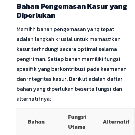
Bahan Pengemasan Kasur yang
Diperlukan
Memilih bahan pengemasan yang tepat
adalah langkah krusial untuk memastikan
kasur terlindungi secara optimal selama
pengiriman. Setiap bahan memiliki fungsi
spesifik yang berkontribusi pada keamanan
dan integritas kasur. Berikut adalah daftar
bahan yang diperlukan beserta fungsi dan
alternatifnya:
Fungsi
Bahan
Alternatif
Utama