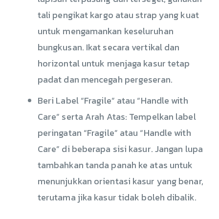
tali pengikat kargo atau strap yang kuat
untuk mengamankan keseluruhan
bungkusan. Ikat secara vertikal dan
horizontal untuk menjaga kasur tetap
padat dan mencegah pergeseran.
Beri Label “Fragile” atau “Handle with
Care” serta Arah Atas: Tempelkan label
peringatan “Fragile” atau “Handle with
Care” di beberapa sisi kasur. Jangan lupa
tambahkan tanda panah ke atas untuk
menunjukkan orientasi kasur yang benar,
terutama jika kasur tidak boleh dibalik.