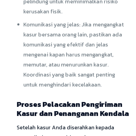
pelindung untuk meminimalkan risiko
kerusakan fisik.
Komunikasi yang jelas: Jika mengangkat
kasur bersama orang lain, pastikan ada
komunikasi yang efektif dan jelas
mengenai kapan harus mengangkat,
memutar, atau menurunkan kasur.
Koordinasi yang baik sangat penting
untuk menghindari kecelakaan.
Proses Pelacakan Pengiriman
Kasur dan Penanganan Kendala
Setelah kasur Anda diserahkan kepada