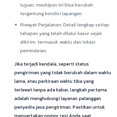
tujuan, meskipun ini bisa berubah
tergantung kondisi lapangan.
Riwayat Perjalanan: Detail lengkap setiap
tahapan yang telah dilalui kasur sejak
dikirim, termasuk waktu dan lokasi
pemindaian.
Jika terjadi kendala, seperti status
pengiriman yang tidak berubah dalam waktu
lama, atau perkiraan waktu tiba yang
terlewat tanpa ada kabar, langkah pertama
adalah menghubungi layanan pelanggan
penyedia jasa pengiriman. Pastikan untuk
menyertakan nomor resi Anda saat