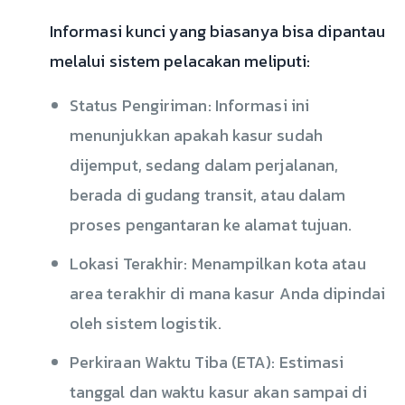
Informasi kunci yang biasanya bisa dipantau
melalui sistem pelacakan meliputi:
Status Pengiriman: Informasi ini
menunjukkan apakah kasur sudah
dijemput, sedang dalam perjalanan,
berada di gudang transit, atau dalam
proses pengantaran ke alamat tujuan.
Lokasi Terakhir: Menampilkan kota atau
area terakhir di mana kasur Anda dipindai
oleh sistem logistik.
Perkiraan Waktu Tiba (ETA): Estimasi
tanggal dan waktu kasur akan sampai di