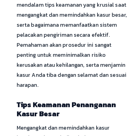
mendalam tips keamanan yang krusial saat
mengangkat dan memindahkan kasur besar,
serta bagaimana memanfaatkan sistem
pelacakan pengiriman secara efektif.
Pemahaman akan prosedur ini sangat
penting untuk meminimalkan risiko
kerusakan atau kehilangan, serta menjamin
kasur Anda tiba dengan selamat dan sesuai
harapan.
Tips Keamanan Penanganan
Kasur Besar
Mengangkat dan memindahkan kasur