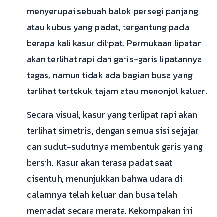
menyerupai sebuah balok persegi panjang
atau kubus yang padat, tergantung pada
berapa kali kasur dilipat. Permukaan lipatan
akan terlihat rapi dan garis-garis lipatannya
tegas, namun tidak ada bagian busa yang
terlihat tertekuk tajam atau menonjol keluar.
Secara visual, kasur yang terlipat rapi akan
terlihat simetris, dengan semua sisi sejajar
dan sudut-sudutnya membentuk garis yang
bersih. Kasur akan terasa padat saat
disentuh, menunjukkan bahwa udara di
dalamnya telah keluar dan busa telah
memadat secara merata. Kekompakan ini