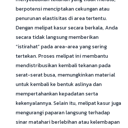
berpotensi menciptakan cekungan atau
penurunan elastisitas di area tertentu.
Dengan melipat kasur secara berkala, Anda
secara tidak langsung memberikan
“istirahat” pada area-area yang sering
tertekan. Proses melipat ini membantu
mendistribusikan kembali tekanan pada
serat-serat busa, memungkinkan material
untuk kembali ke bentuk aslinya dan
mempertahankan kepadatan serta
kekenyalannya. Selain itu, melipat kasur juga
mengurangi paparan langsung terhadap
sinar matahari berlebihan atau kelembapan