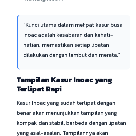
“Kunci utama dalam melipat kasur busa
Inoac adalah kesabaran dan kehati-
hatian, memastikan setiap lipatan
dilakukan dengan lembut dan merata.”
Tampilan Kasur Inoac yang
Terlipat Rapi
Kasur Inoac yang sudah terlipat dengan
benar akan menunjukkan tampilan yang
kompak dan stabil, berbeda dengan lipatan
yang asal-asalan. Tampilannya akan