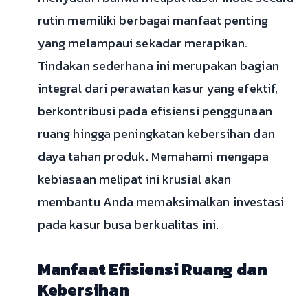
rutin memiliki berbagai manfaat penting
yang melampaui sekadar merapikan.
Tindakan sederhana ini merupakan bagian
integral dari perawatan kasur yang efektif,
berkontribusi pada efisiensi penggunaan
ruang hingga peningkatan kebersihan dan
daya tahan produk. Memahami mengapa
kebiasaan melipat ini krusial akan
membantu Anda memaksimalkan investasi
pada kasur busa berkualitas ini.
Manfaat Efisiensi Ruang dan
Kebersihan