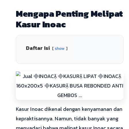
Mengapa Penting Melipat
Kasur Inoac
Daftar Isi
show
Kasur Inoac dikenal dengan kenyamanan dan
kepraktisannya. Namun, tidak banyak yang
menyadari bahwa melipat kasur Inoac secara