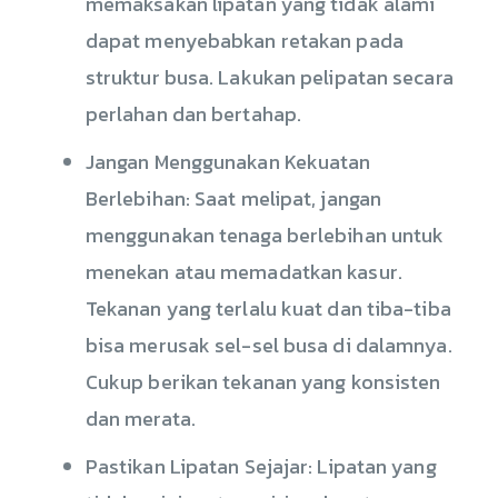
memaksakan lipatan yang tidak alami
dapat menyebabkan retakan pada
struktur busa. Lakukan pelipatan secara
perlahan dan bertahap.
Jangan Menggunakan Kekuatan
Berlebihan: Saat melipat, jangan
menggunakan tenaga berlebihan untuk
menekan atau memadatkan kasur.
Tekanan yang terlalu kuat dan tiba-tiba
bisa merusak sel-sel busa di dalamnya.
Cukup berikan tekanan yang konsisten
dan merata.
Pastikan Lipatan Sejajar: Lipatan yang