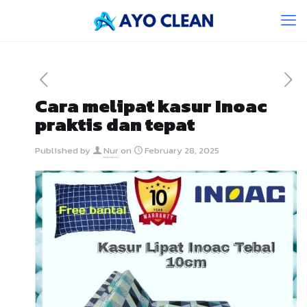
Cara melipat kasur Inoac
praktis dan tepat
Published by
Nur
on
February 28, 2025