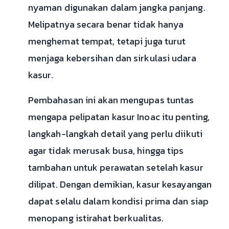
nyaman digunakan dalam jangka panjang.
Melipatnya secara benar tidak hanya
menghemat tempat, tetapi juga turut
menjaga kebersihan dan sirkulasi udara
kasur.
Pembahasan ini akan mengupas tuntas
mengapa pelipatan kasur Inoac itu penting,
langkah-langkah detail yang perlu diikuti
agar tidak merusak busa, hingga tips
tambahan untuk perawatan setelah kasur
dilipat. Dengan demikian, kasur kesayangan
dapat selalu dalam kondisi prima dan siap
menopang istirahat berkualitas.