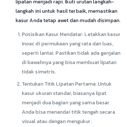
lipatan menjadi rapi. Ikuti urutan langkah-
langkah ini untuk hasil terbaik, memastikan
kasur Anda tetap awet dan mudah disimpan.
Posisikan Kasur Mendatar: Letakkan kasur
Inoac di permukaan yang rata dan luas,
seperti lantai. Pastikan tidak ada ganjalan
di bawahnya yang bisa membuat lipatan
tidak simetris.
Tentukan Titik Lipatan Pertama: Untuk
kasur ukuran standar, biasanya lipat
menjadi dua bagian yang sama besar.
Anda bisa menandai titik tengah secara
visual atau dengan mengukur.