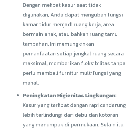
Dengan melipat kasur saat tidak
digunakan, Anda dapat mengubah fungsi
kamar tidur menjadi ruang kerja, area
bermain anak, atau bahkan ruang tamu
tambahan. Ini memungkinkan
pemanfaatan setiap jengkal ruang secara
maksimal, memberikan fleksibilitas tanpa
perlu membeli furnitur multifungsi yang
mahal.
Peningkatan Higienitas Lingkungan:
Kasur yang terlipat dengan rapi cenderung
lebih terlindungi dari debu dan kotoran
yang menumpuk di permukaan. Selain itu,