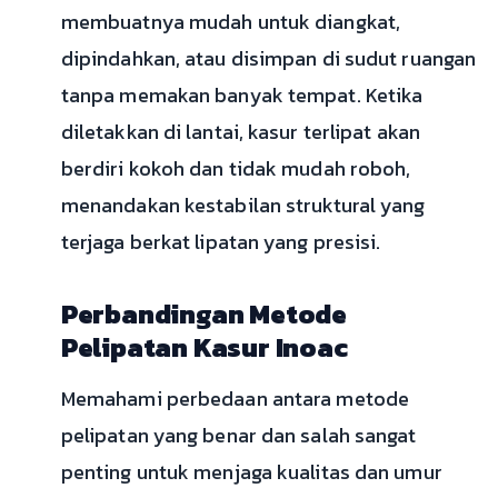
membuatnya mudah untuk diangkat,
dipindahkan, atau disimpan di sudut ruangan
tanpa memakan banyak tempat. Ketika
diletakkan di lantai, kasur terlipat akan
berdiri kokoh dan tidak mudah roboh,
menandakan kestabilan struktural yang
terjaga berkat lipatan yang presisi.
Perbandingan Metode
Pelipatan Kasur Inoac
Memahami perbedaan antara metode
pelipatan yang benar dan salah sangat
penting untuk menjaga kualitas dan umur