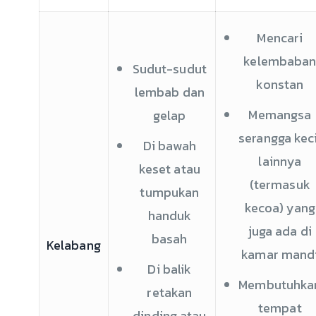
Mencari
kelembaba
Sudut-sudut
konstan
lembab dan
Memangsa
gelap
serangga keci
Di bawah
lainnya
keset atau
(termasuk
tumpukan
kecoa) yang
handuk
juga ada di
basah
Kelabang
kamar mand
Di balik
Membutuhka
retakan
tempat
dinding atau