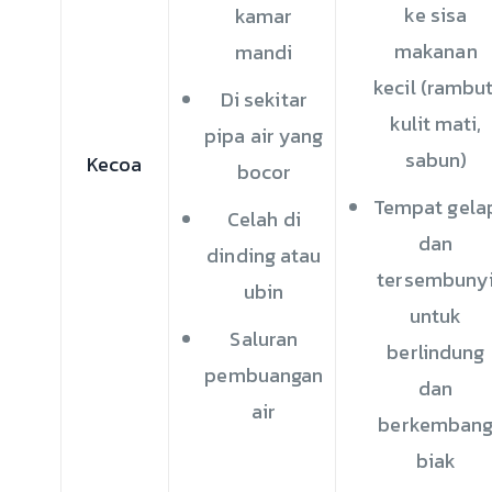
ke sisa
kamar
makanan
mandi
kecil (rambut
Di sekitar
kulit mati,
pipa air yang
sabun)
Kecoa
bocor
Tempat gela
Celah di
dan
dinding atau
tersembuny
ubin
untuk
Saluran
berlindung
pembuangan
dan
air
berkemban
biak