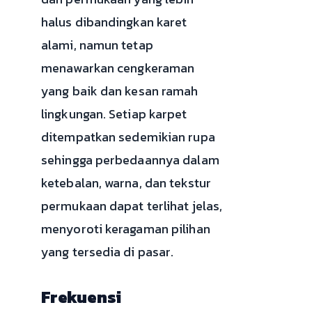
halus dibandingkan karet
alami, namun tetap
menawarkan cengkeraman
yang baik dan kesan ramah
lingkungan. Setiap karpet
ditempatkan sedemikian rupa
sehingga perbedaannya dalam
ketebalan, warna, dan tekstur
permukaan dapat terlihat jelas,
menyoroti keragaman pilihan
yang tersedia di pasar.
Frekuensi