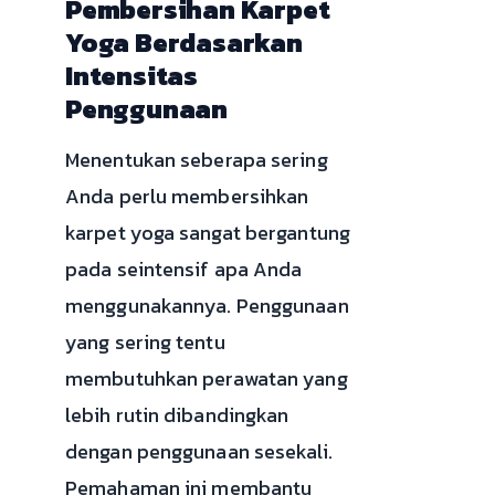
Pembersihan Karpet
Yoga Berdasarkan
Intensitas
Penggunaan
Menentukan seberapa sering
Anda perlu membersihkan
karpet yoga sangat bergantung
pada seintensif apa Anda
menggunakannya. Penggunaan
yang sering tentu
membutuhkan perawatan yang
lebih rutin dibandingkan
dengan penggunaan sesekali.
Pemahaman ini membantu