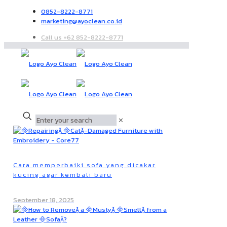
0852-8222-8771
marketing@ayoclean.co.id
Call us +62 852-8222-8771
✕
Cara memperbaiki sofa yang dicakar
kucing agar kembali baru
September 18, 2025