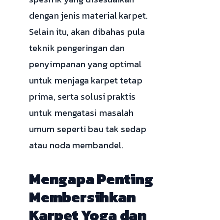
dengan jenis material karpet.
Selain itu, akan dibahas pula
teknik pengeringan dan
penyimpanan yang optimal
untuk menjaga karpet tetap
prima, serta solusi praktis
untuk mengatasi masalah
umum seperti bau tak sedap
atau noda membandel.
Mengapa Penting
Membersihkan
Karpet Yoga dan