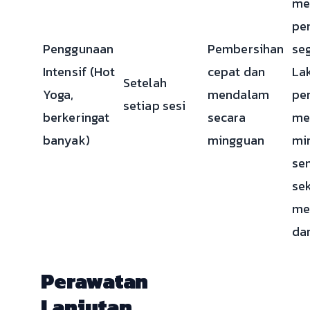
me
pe
Penggunaan
Pembersihan
seg
Intensif (Hot
cepat dan
La
Setelah
Yoga,
mendalam
pe
setiap sesi
berkeringat
secara
me
banyak)
mingguan
mi
se
sek
me
dan
Perawatan
Lanjutan,