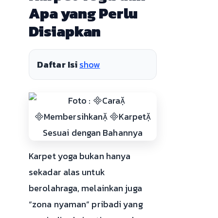
Apa yang Perlu
Disiapkan
Daftar Isi
show
Karpet yoga bukan hanya
sekadar alas untuk
berolahraga, melainkan juga
“zona nyaman” pribadi yang