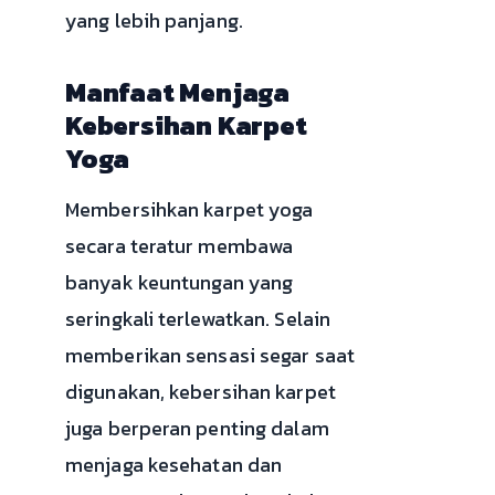
yang lebih panjang.
Manfaat Menjaga
Kebersihan Karpet
Yoga
Membersihkan karpet yoga
secara teratur membawa
banyak keuntungan yang
seringkali terlewatkan. Selain
memberikan sensasi segar saat
digunakan, kebersihan karpet
juga berperan penting dalam
menjaga kesehatan dan