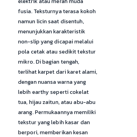
elektrik atau merah muda
fusia. Teksturnya terasa kokoh
namun licin saat disentuh,
menunjukkan karakteristik
non-slip yang dicapai melalui
pola cetak atau sedikit tekstur
mikro. Di bagian tengah,
terlihat karpet dari karet alami,
dengan nuansa warna yang
lebih earthy seperti cokelat
tua, hijau zaitun, atau abu-abu
arang. Permukaannya memiliki
tekstur yang lebih kasar dan
berpori, memberikan kesan