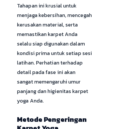
Tahapan ini krusial untuk
menjaga kebersihan, mencegah
kerusakan material, serta
memastikan karpet Anda
selalu siap digunakan dalam
kondisi prima untuk setiap sesi
latihan. Perhatian terhadap
detail pada fase ini akan
sangat memengaruhi umur
panjang dan higienitas karpet
yoga Anda.
Metode Pengeringan
Karpet Yoga