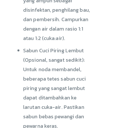
yang ampuh sebagai
disinfektan, penghilang bau,
dan pembersih. Campurkan
dengan air dalam rasio 1:1
atau 1:2 (cuka:air).
Sabun Cuci Piring Lembut
(Opsional, sangat sedikit):
Untuk noda membandel,
beberapa tetes sabun cuci
piring yang sangat lembut
dapat ditambahkan ke
larutan cuka-air. Pastikan
sabun bebas pewangi dan
pewarna keras.