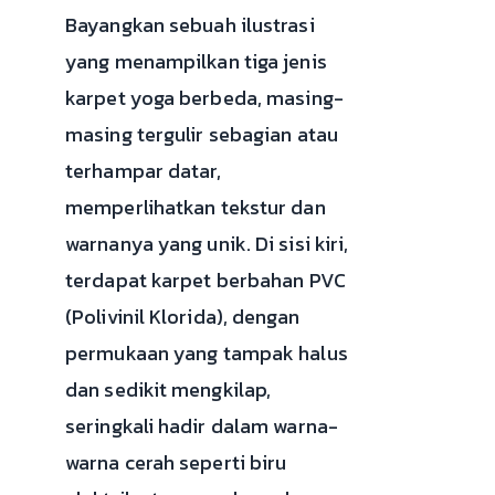
Bayangkan sebuah ilustrasi
yang menampilkan tiga jenis
karpet yoga berbeda, masing-
masing tergulir sebagian atau
terhampar datar,
memperlihatkan tekstur dan
warnanya yang unik. Di sisi kiri,
terdapat karpet berbahan PVC
(Polivinil Klorida), dengan
permukaan yang tampak halus
dan sedikit mengkilap,
seringkali hadir dalam warna-
warna cerah seperti biru