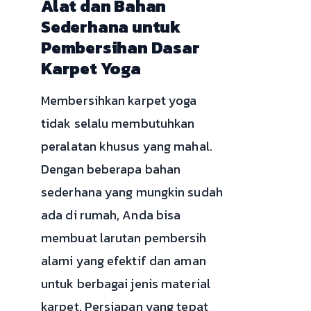
Alat dan Bahan
Sederhana untuk
Pembersihan Dasar
Karpet Yoga
Membersihkan karpet yoga
tidak selalu membutuhkan
peralatan khusus yang mahal.
Dengan beberapa bahan
sederhana yang mungkin sudah
ada di rumah, Anda bisa
membuat larutan pembersih
alami yang efektif dan aman
untuk berbagai jenis material
karpet. Persiapan yang tepat