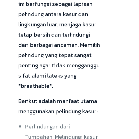
ini berfungsi sebagai lapisan
pelindung antara kasur dan
lingkungan luar, menjaga kasur
tetap bersih dan terlindungi
dari berbagai ancaman. Memilih
pelindung yang tepat sangat
penting agar tidak mengganggu
sifat alami lateks yang
*breathable*.
Berikut adalah manfaat utama
menggunakan pelindung kasur:
Perlindungan dari
Tumpahan: Melindungi kasur