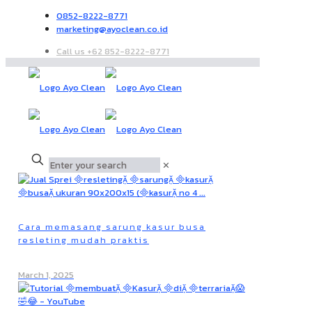
0852-8222-8771
marketing@ayoclean.co.id
Call us +62 852-8222-8771
✕
Cara memasang sarung kasur busa
resleting mudah praktis
March 1, 2025