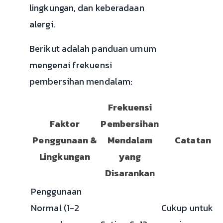
lingkungan, dan keberadaan
alergi.
Berikut adalah panduan umum
mengenai frekuensi
pembersihan mendalam:
Frekuensi
Faktor
Pembersihan
Penggunaan &
Mendalam
Catatan
Lingkungan
yang
Disarankan
Penggunaan
Normal (1-2
Cukup untuk