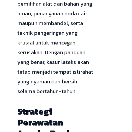
pemilihan alat dan bahan yang
aman, penanganan noda cair
maupun membandel, serta
teknik pengeringan yang
krusial untuk mencegah
kerusakan. Dengan panduan
yang benar, kasur lateks akan
tetap menjadi tempat istirahat
yang nyaman dan bersih
selama bertahun-tahun.
Strategi
Perawatan