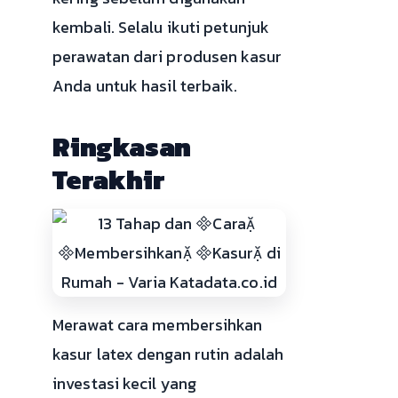
kembali. Selalu ikuti petunjuk
perawatan dari produsen kasur
Anda untuk hasil terbaik.
Ringkasan
Terakhir
Merawat cara membersihkan
kasur latex dengan rutin adalah
investasi kecil yang