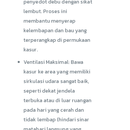
penyedot debu dengan sikat
lembut. Proses ini
membantu menyerap
kelembapan dan bau yang
terperangkap di permukaan
kasur.
Ventilasi Maksimal: Bawa
kasur ke area yang memiliki
sirkulasi udara sangat baik,
seperti dekat jendela
terbuka atau di luar ruangan
pada hari yang cerah dan
tidak lembap (hindari sinar
matahari langsung yang