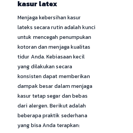
kasur latex
Menjaga kebersihan kasur
lateks secara rutin adalah kunci
untuk mencegah penumpukan
kotoran dan menjaga kualitas
tidur Anda. Kebiasaan kecil
yang dilakukan secara
konsisten dapat memberikan
dampak besar dalam menjaga
kasur tetap segar dan bebas
dari alergen. Berikut adalah
beberapa praktik sederhana
yang bisa Anda terapkan: