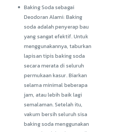
Baking Soda sebagai
Deodoran Alami: Baking
soda adalah penyerap bau
yang sangat efektif. Untuk
menggunakannya, taburkan
lapisan tipis baking soda
secara merata di seluruh
permukaan kasur. Biarkan
selama minimal beberapa
jam, atau lebih baik lagi
semalaman. Setelah itu,
vakum bersih seluruh sisa
baking soda menggunakan