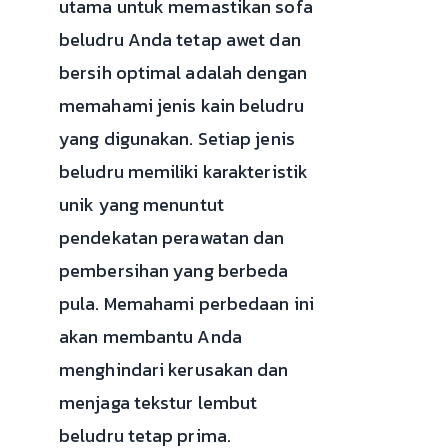
utama untuk memastikan sofa
beludru Anda tetap awet dan
bersih optimal adalah dengan
memahami jenis kain beludru
yang digunakan. Setiap jenis
beludru memiliki karakteristik
unik yang menuntut
pendekatan perawatan dan
pembersihan yang berbeda
pula. Memahami perbedaan ini
akan membantu Anda
menghindari kerusakan dan
menjaga tekstur lembut
beludru tetap prima.