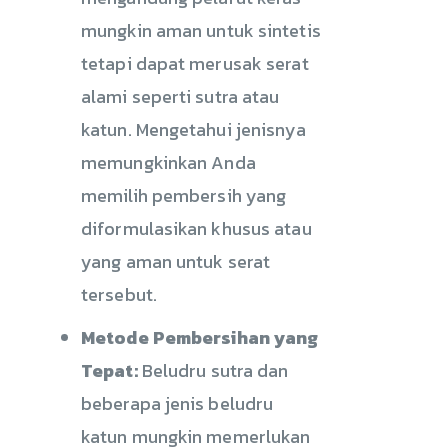
mungkin aman untuk sintetis
tetapi dapat merusak serat
alami seperti sutra atau
katun. Mengetahui jenisnya
memungkinkan Anda
memilih pembersih yang
diformulasikan khusus atau
yang aman untuk serat
tersebut.
Metode Pembersihan yang
Tepat:
Beludru sutra dan
beberapa jenis beludru
katun mungkin memerlukan