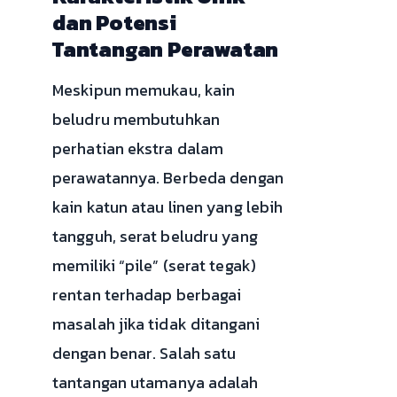
dan Potensi
Tantangan Perawatan
Meskipun memukau, kain
beludru membutuhkan
perhatian ekstra dalam
perawatannya. Berbeda dengan
kain katun atau linen yang lebih
tangguh, serat beludru yang
memiliki “pile” (serat tegak)
rentan terhadap berbagai
masalah jika tidak ditangani
dengan benar. Salah satu
tantangan utamanya adalah