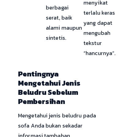
menyikat
berbagai
terlalu keras
serat, baik
yang dapat
alami maupun
mengubah
sintetis.
tekstur
“hancurnya”.
Pentingnya
Mengetahui Jenis
Beludru Sebelum
Pembersihan
Mengetahui jenis beludru pada
sofa Anda bukan sekadar
informasi tambahan,