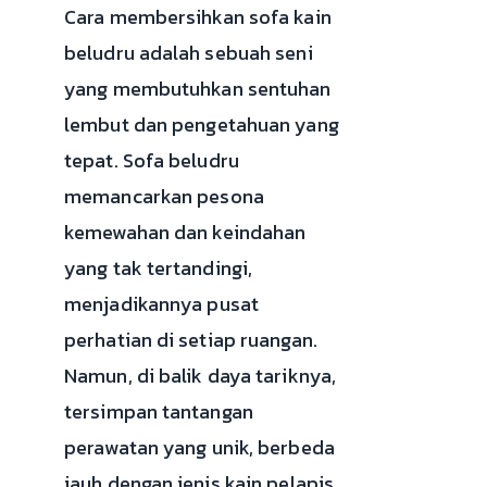
Cara membersihkan sofa kain
beludru​ adalah sebuah seni
yang membutuhkan sentuhan
lembut dan pengetahuan yang
tepat. Sofa beludru
memancarkan pesona
kemewahan dan keindahan
yang tak tertandingi,
menjadikannya pusat
perhatian di setiap ruangan.
Namun, di balik daya tariknya,
tersimpan tantangan
perawatan yang unik, berbeda
jauh dengan jenis kain pelapis