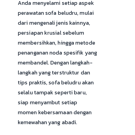
Anda menyelami setiap aspek
perawatan sofa beludru, mulai
dari mengenali jenis kainnya,
persiapan krusial sebelum
membersihkan, hingga metode
penanganan noda spesifik yang
membandel. Dengan langkah-
langkah yang terstruktur dan
tips praktis, sofa beludru akan
selalu tampak seperti baru,
siap menyambut setiap
momen kebersamaan dengan
kemewahan yang abadi.