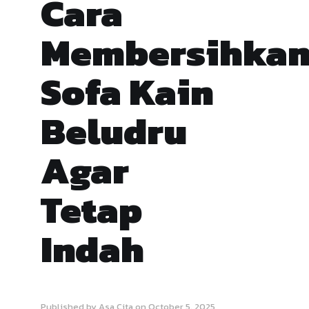
Cara
Membersihka
Sofa Kain
Beludru
Agar
Tetap
Indah
Published by
Asa Cita
on
October 5, 2025