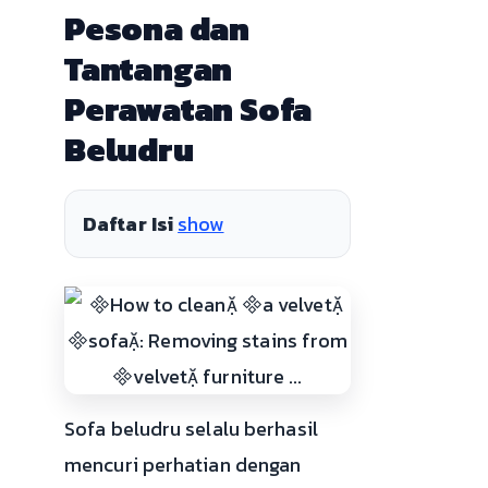
Pesona dan
Tantangan
Perawatan Sofa
Beludru
Daftar Isi
show
Sofa beludru selalu berhasil
mencuri perhatian dengan