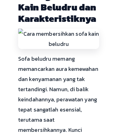
Kain Beludru dan
Karakteristiknya
Sofa beludru memang
memancarkan aura kemewahan
dan kenyamanan yang tak
tertandingi. Namun, di balik
keindahannya, perawatan yang
tepat sangatlah esensial,
terutama saat
membersihkannya. Kunci