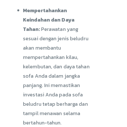
Mempertahankan
Keindahan dan Daya
Tahan:
Perawatan yang
sesuai dengan jenis beludru
akan membantu
mempertahankan kilau,
kelembutan, dan daya tahan
sofa Anda dalam jangka
panjang. Ini memastikan
investasi Anda pada sofa
beludru tetap berharga dan
tampil menawan selama
bertahun-tahun.