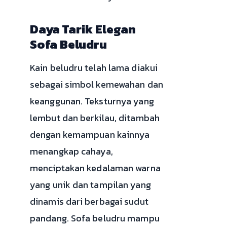
Daya Tarik Elegan
Sofa Beludru
Kain beludru telah lama diakui
sebagai simbol kemewahan dan
keanggunan. Teksturnya yang
lembut dan berkilau, ditambah
dengan kemampuan kainnya
menangkap cahaya,
menciptakan kedalaman warna
yang unik dan tampilan yang
dinamis dari berbagai sudut
pandang. Sofa beludru mampu