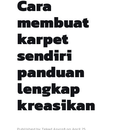
Cara
membuat
karpet
sendiri
panduan
lengkap
kreasikan
Published by
Tekad Asyrofi
on
April 25,