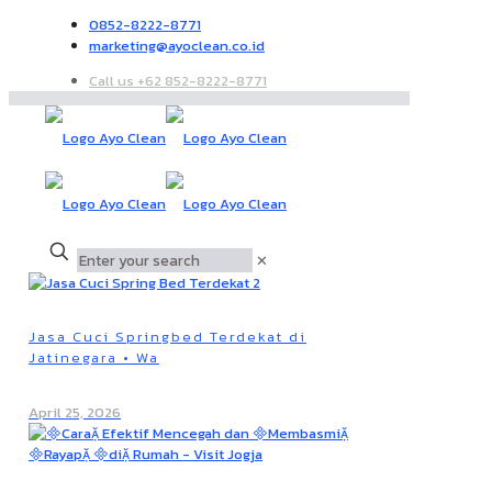
0852-8222-8771
marketing@ayoclean.co.id
Call us +62 852-8222-8771
✕
Jasa Cuci Springbed Terdekat di
Jatinegara • Wa
April 25, 2026