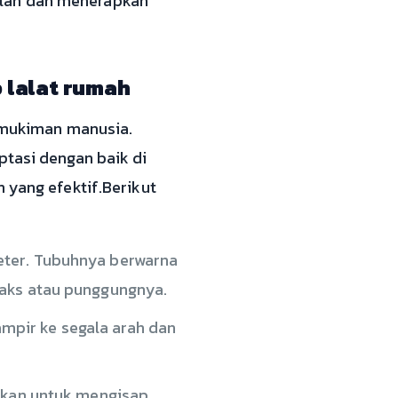
alah dan menerapkan
 lalat rumah
ermukiman manusia.
ptasi dengan baik di
 yang efektif.Berikut
eter. Tubuhnya berwarna
raks atau punggungnya.
pir ke segala arah dan
inkan untuk mengisap