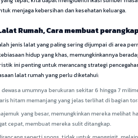
ang tepat, kita dapat mengidentifikasi sumber mas
untuk menjaga kebersihan dan kesehatan keluarga.
n Lalat Rumah, Cara membuat perangkap
ah jenis lalat yang paling sering dijumpai di area p
an kebiasaan hidup yang khas, memungkinkannya berada
istik ini penting untuk merancang strategi pencegahan
asaan lalat rumah yang perlu diketahui:
 dewasa umumnya berukuran sekitar 6 hingga 7 milim
is hitam memanjang yang jelas terlihat di bagian to
ajemuk yang besar, memungkinkan mereka melihat ham
at cepat, membuat mereka sulit ditangkap.
irancang seperti spons, tidak untuk menggigit, mela