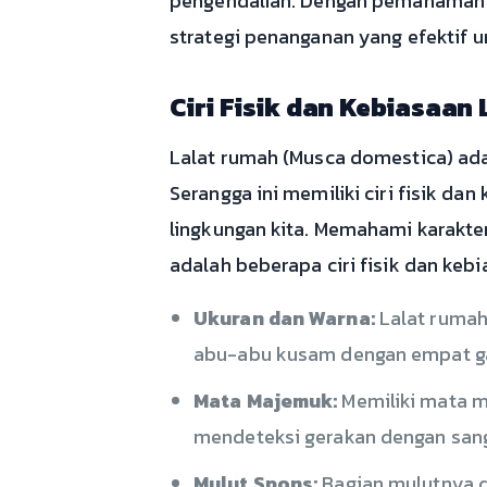
pengendalian. Dengan pemahaman y
strategi penanganan yang efektif 
Ciri Fisik dan Kebiasaa
Lalat rumah (Musca domestica) adal
Serangga ini memiliki ciri fisik d
lingkungan kita. Memahami karakter
adalah beberapa ciri fisik dan kebi
Ukuran dan Warna:
Lalat rumah
abu-abu kusam dengan empat gar
Mata Majemuk:
Memiliki mata m
mendeteksi gerakan dengan sang
Mulut Spons:
Bagian mulutnya d