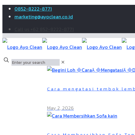
0852-8222-8771
marketing@ayoclean.co.id
Call us +62 852-8222-8771
✕
Cara mengatasi tembok lem
May 2, 2026
Cara Membersihkan Sofa Tep