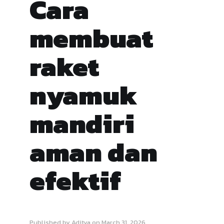
Cara
membuat
raket
nyamuk
mandiri
aman dan
efektif
Published by
Aditya
on
March 31, 2026