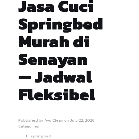
Jasa Cuci
Springbed
Murah di
Senayan
— Jadwal
Fleksibel
Published by
Ayo Clean
on
July 22, 2026
Categories
spring bed