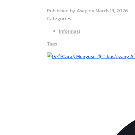
Published by
Asep
on
March 13, 2026
Categories
Informasi
Tags