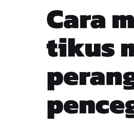
Cara 
tikus 
peran
pence