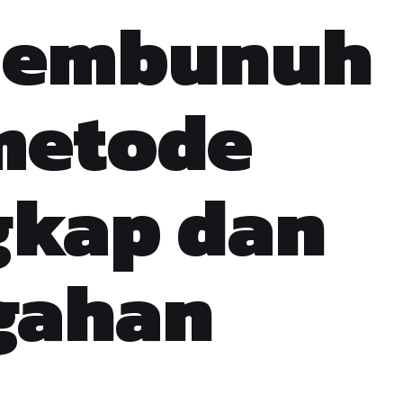
membunuh
metode
gkap dan
gahan