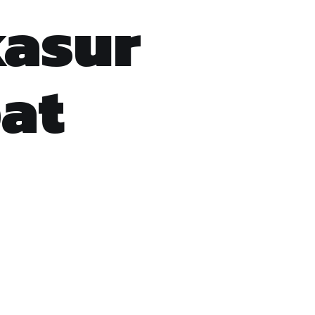
kasur
at