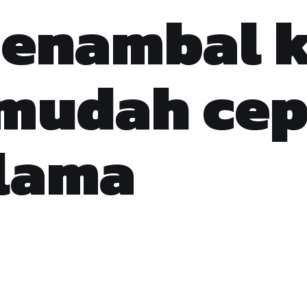
menambal 
 mudah cep
 lama