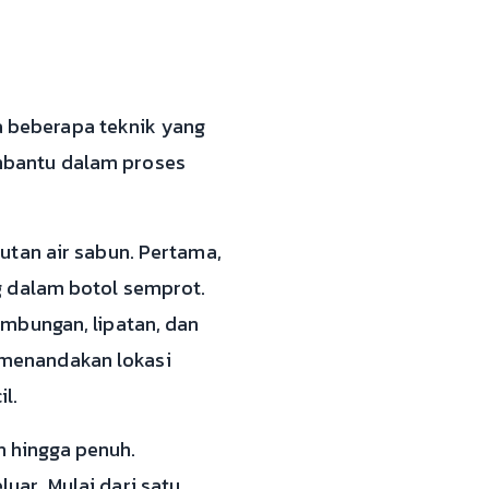
da beberapa teknik yang
mbantu dalam proses
utan air sabun. Pertama,
g dalam botol semprot.
ambungan, lipatan, dan
 menandakan lokasi
l.
 hingga penuh.
uar. Mulai dari satu