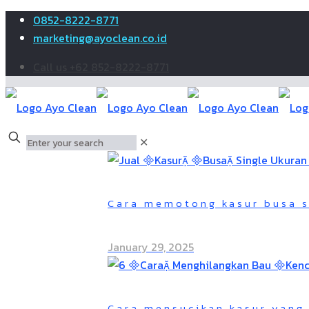
0852-8222-8771
marketing@ayoclean.co.id
Call us +62 852-8222-8771
✕
Cara memotong kasur busa s
January 29, 2025
Cara mensucikan kasur yang 