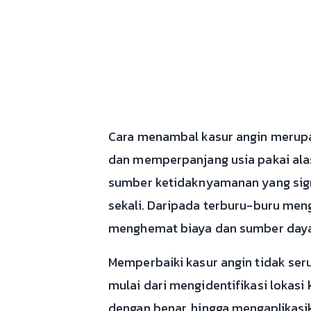
Cara menambal kasur angin merupa
dan memperpanjang usia pakai alas t
sumber ketidaknyamanan yang sign
sekali. Daripada terburu-buru men
menghemat biaya dan sumber daya
Memperbaiki kasur angin tidak ser
mulai dari mengidentifikasi lokas
dengan benar, hingga mengaplikasi