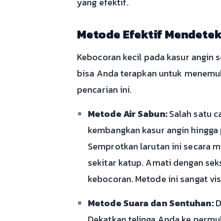
yang efektif.
Metode Efektif Mendetek
Kebocoran kecil pada kasur angin s
bisa Anda terapkan untuk menemu
pencarian ini.
Metode Air Sabun:
Salah satu c
kembangkan kasur angin hingga p
Semprotkan larutan ini secara m
sekitar katup. Amati dengan s
kebocoran. Metode ini sangat v
Metode Suara dan Sentuhan:
D
Dekatkan telinga Anda ke permuk