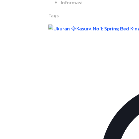
Informasi
Tags