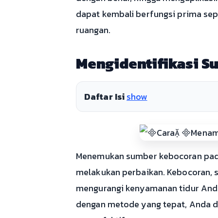
dapat kembali berfungsi prima seper
ruangan.
Mengidentifikasi S
Daftar Isi
show
Menemukan sumber kebocoran pada 
melakukan perbaikan. Kebocoran, 
mengurangi kenyamanan tidur Anda.
dengan metode yang tepat, Anda 