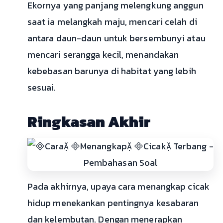
Ekornya yang panjang melengkung anggun
saat ia melangkah maju, mencari celah di
antara daun-daun untuk bersembunyi atau
mencari serangga kecil, menandakan
kebebasan barunya di habitat yang lebih
sesuai.
Ringkasan Akhir
Pada akhirnya, upaya cara menangkap cicak
hidup menekankan pentingnya kesabaran
dan kelembutan. Dengan menerapkan