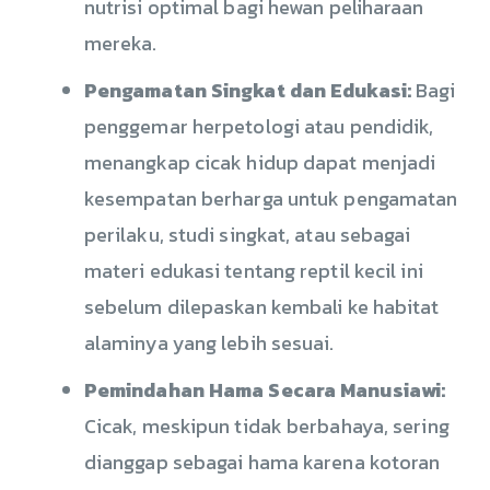
nutrisi optimal bagi hewan peliharaan
mereka.
Pengamatan Singkat dan Edukasi:
Bagi
penggemar herpetologi atau pendidik,
menangkap cicak hidup dapat menjadi
kesempatan berharga untuk pengamatan
perilaku, studi singkat, atau sebagai
materi edukasi tentang reptil kecil ini
sebelum dilepaskan kembali ke habitat
alaminya yang lebih sesuai.
Pemindahan Hama Secara Manusiawi:
Cicak, meskipun tidak berbahaya, sering
dianggap sebagai hama karena kotoran