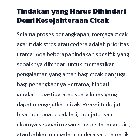
Tindakan yang Harus Dihindari
Demi Kesejahteraan Cicak
Selama proses penangkapan, menjaga cicak
agar tidak stres atau cedera adalah prioritas
utama. Ada beberapa tindakan spesifik yang
sebaiknya dihindari untuk memastikan
pengalaman yang aman bagi cicak dan juga
bagi penangkapnya.Pertama, hindari
gerakan tiba-tiba atau suara keras yang
dapat mengejutkan cicak. Reaksi terkejut
bisa membuat cicak lari, menjatuhkan
ekornya sebagai mekanisme pertahanan diri,
atau bahkan mengalami cedera karena panik.