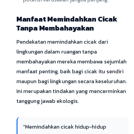
Manfaat Memindahkan Cicak
Tanpa Membahayakan
Pendekatan memindahkan cicak dari
lingkungan dalam ruangan tanpa
membahayakan mereka membawa sejumlah
manfaat penting, baik bagi cicak itu sendiri
maupun bagi lingkungan secara keseluruhan.
Ini merupakan tindakan yang mencerminkan
tanggung jawab ekologis.
“Memindahkan cicak hidup-hidup