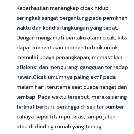
Keberhasilan menangkap cicak hidup
seringkali sangat bergantung pada pemilihan
waktu dan kondisi lingkungan yang tepat.
Dengan mengamati perilaku alami cicak, kita
dapat menentukan momen terbaik untuk
memulai upaya penangkapan, memastikan
efisiensi dan mengurangi gangguan terhadap
hewan.Cicak umumnya paling aktif pada
malam hari, terutama saat cuaca hangat dan
lembap. Pada waktu tersebut, mereka sering
terlihat berburu serangga di sekitar sumber
cahaya seperti lampu teras, lampu jalan,
atau di dinding rumah yang terang.