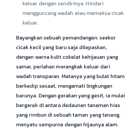
keluar dengan sendirinya. Hindari
mengguncang wadah atau memaksa cicak
keluar.
Bayangkan sebuah pemandangan: seekor
cicak kecil yang baru saja dilepaskan,
dengan warna kulit cokelat kehijauan yang
samar, perlahan merangkak keluar dari
wadah transparan. Matanya yang bulat hitam
berkedip sesaat, mengamati lingkungan
barunya. Dengan gerakan yang gesit, ia mulai
bergerak di antara dedaunan tanaman hias
yang rimbun di sebuah taman yang tenang,
menyatu sempurna dengan hijaunya alam.