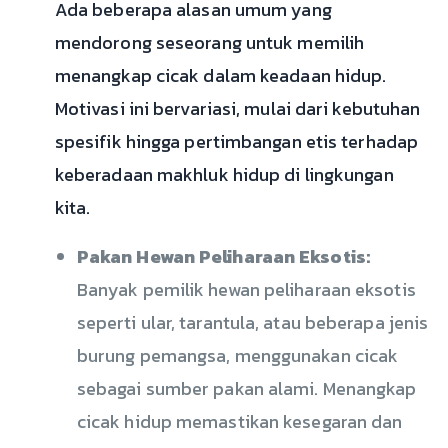
Ada beberapa alasan umum yang
mendorong seseorang untuk memilih
menangkap cicak dalam keadaan hidup.
Motivasi ini bervariasi, mulai dari kebutuhan
spesifik hingga pertimbangan etis terhadap
keberadaan makhluk hidup di lingkungan
kita.
Pakan Hewan Peliharaan Eksotis:
Banyak pemilik hewan peliharaan eksotis
seperti ular, tarantula, atau beberapa jenis
burung pemangsa, menggunakan cicak
sebagai sumber pakan alami. Menangkap
cicak hidup memastikan kesegaran dan