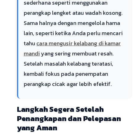
sederhana seperti menggunakan
perangkap lengket atau wadah kosong.
Sama halnya dengan mengelola hama
lain, seperti ketika Anda perlu mencari
tahu
cara mengusir kelabang di kamar
mandi
yang sering membuat resah.
Setelah masalah kelabang teratasi,
kembali fokus pada penempatan
perangkap cicak agar lebih efektif.
Langkah Segera Setelah
Penangkapan dan Pelepasan
yang Aman