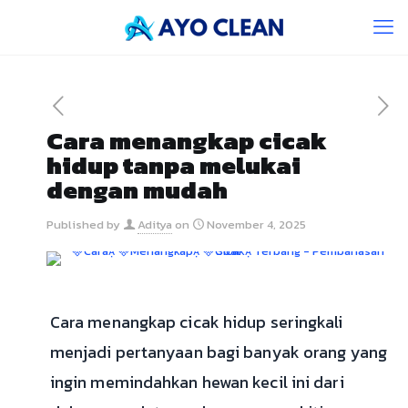
Cara menangkap cicak
hidup tanpa melukai
dengan mudah
Published by
Aditya
on
November 4, 2025
Cara menangkap cicak hidup seringkali
menjadi pertanyaan bagi banyak orang yang
ingin memindahkan hewan kecil ini dari