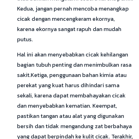
Kedua, jangan pernah mencoba menangkap
cicak dengan mencengkeram ekornya,
karena ekornya sangat rapuh dan mudah
putus.
Hal ini akan menyebabkan cicak kehilangan
bagian tubuh penting dan menimbulkan rasa
sakit.Ketiga, penggunaan bahan kimia atau
perekat yang kuat harus dihindari sama
sekali, karena dapat membahayakan cicak
dan menyebabkan kematian. Keempat,
pastikan tangan atau alat yang digunakan
bersih dan tidak mengandung zat berbahaya
yang dapat berpindah ke kulit cicak. Terakhir,