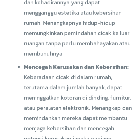
dan kehadirannya yang dapat
mengganggu estetika atau kebersihan
rumah. Menangkapnya hidup-hidup
memungkinkan pemindahan cicak ke luar
ruangan tanpa perlu membahayakan atau
membunuhnya.
Mencegah Kerusakan dan Kebersihan:
Keberadaan cicak di dalam rumah,
terutama dalam jumlah banyak, dapat
meninggalkan kotoran di dinding, furnitur,
atau peralatan elektronik. Menangkap dan
memindahkan mereka dapat membantu
menjaga kebersihan dan mencegah
potensi kerusakan jangka panjang.