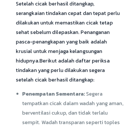
Setelah cicak berhasil ditangkap,
serangkaian tindakan cepat dan tepat perlu
dilakukan untuk memastikan cicak tetap
sehat sebelum dilepaskan. Penanganan
pasca-penangkapan yang baik adalah
krusial untuk menjaga kelangsungan
hidupnya.Berikut adalah daftar periksa
tindakan yang perlu dilakukan segera
setelah cicak berhasil ditangkap:
Penempatan Sementara:
Segera
tempatkan cicak dalam wadah yang aman,
berventilasi cukup, dan tidak terlalu
sempit. Wadah transparan seperti toples