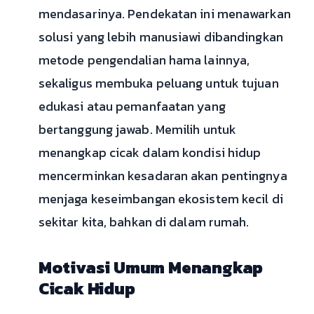
mendasarinya. Pendekatan ini menawarkan
solusi yang lebih manusiawi dibandingkan
metode pengendalian hama lainnya,
sekaligus membuka peluang untuk tujuan
edukasi atau pemanfaatan yang
bertanggung jawab. Memilih untuk
menangkap cicak dalam kondisi hidup
mencerminkan kesadaran akan pentingnya
menjaga keseimbangan ekosistem kecil di
sekitar kita, bahkan di dalam rumah.
Motivasi Umum Menangkap
Cicak Hidup