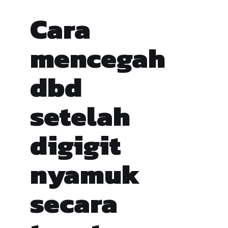
Cara
mencegah
dbd
setelah
digigit
nyamuk
secara