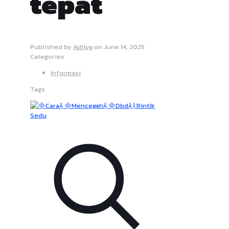
tepat
Published by
Aditya
on
June 14, 2025
Categories
Informasi
Tags