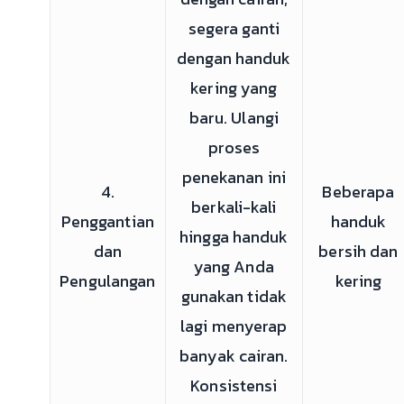
segera ganti
dengan handuk
kering yang
baru. Ulangi
proses
penekanan ini
4.
Beberapa
berkali-kali
Penggantian
handuk
hingga handuk
dan
bersih dan
yang Anda
Pengulangan
kering
gunakan tidak
lagi menyerap
banyak cairan.
Konsistensi