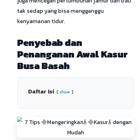
juga mencegah pertumbuhan jamur dan bau
tak sedap yang bisa mengganggu
kenyamanan tidur.
Penyebab dan
Penanganan Awal Kasur
Busa Basah
Daftar Isi
show