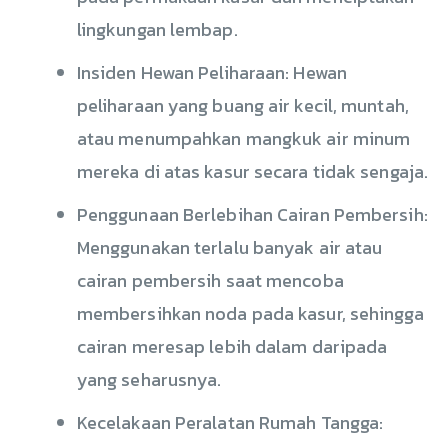
lingkungan lembap.
Insiden Hewan Peliharaan: Hewan
peliharaan yang buang air kecil, muntah,
atau menumpahkan mangkuk air minum
mereka di atas kasur secara tidak sengaja.
Penggunaan Berlebihan Cairan Pembersih:
Menggunakan terlalu banyak air atau
cairan pembersih saat mencoba
membersihkan noda pada kasur, sehingga
cairan meresap lebih dalam daripada
yang seharusnya.
Kecelakaan Peralatan Rumah Tangga: