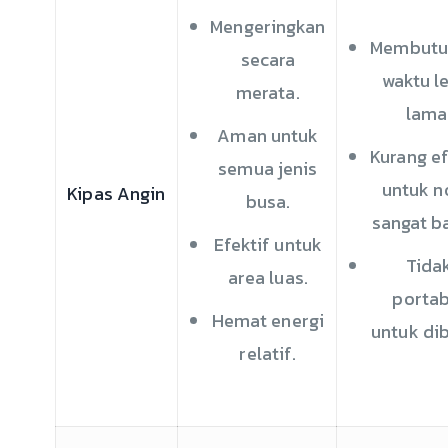
Mengeringkan
Membutu
secara
waktu l
merata.
lama
Aman untuk
Kurang ef
semua jenis
untuk n
Kipas Angin
busa.
sangat b
Efektif untuk
Tida
area luas.
portab
Hemat energi
untuk di
relatif.