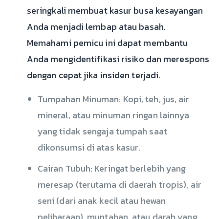
seringkali membuat kasur busa kesayangan
Anda menjadi lembap atau basah.
Memahami pemicu ini dapat membantu
Anda mengidentifikasi risiko dan merespons
dengan cepat jika insiden terjadi.
Tumpahan Minuman: Kopi, teh, jus, air
mineral, atau minuman ringan lainnya
yang tidak sengaja tumpah saat
dikonsumsi di atas kasur.
Cairan Tubuh: Keringat berlebih yang
meresap (terutama di daerah tropis), air
seni (dari anak kecil atau hewan
peliharaan), muntahan, atau darah yang