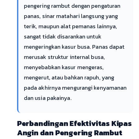
pengering rambut dengan pengaturan
panas, sinar matahari langsung yang
terik, maupun alat pemanas lainnya,
sangat tidak disarankan untuk
mengeringkan kasur busa. Panas dapat
merusak struktur internal busa,
menyebabkan kasur mengeras,
mengerut, atau bahkan rapuh, yang
pada akhirnya mengurangi kenyamanan
dan usia pakainya.
Perbandingan Efektivitas Kipas
Angin dan Pengering Rambut