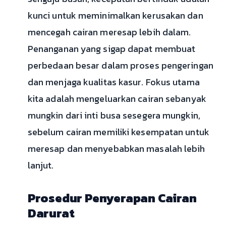
kunci untuk meminimalkan kerusakan dan
mencegah cairan meresap lebih dalam.
Penanganan yang sigap dapat membuat
perbedaan besar dalam proses pengeringan
dan menjaga kualitas kasur. Fokus utama
kita adalah mengeluarkan cairan sebanyak
mungkin dari inti busa sesegera mungkin,
sebelum cairan memiliki kesempatan untuk
meresap dan menyebabkan masalah lebih
lanjut.
Prosedur Penyerapan Cairan
Darurat