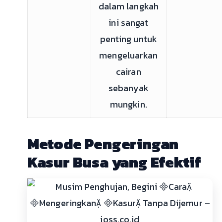
dalam langkah
ini sangat
penting untuk
mengeluarkan
cairan
sebanyak
mungkin.
Metode Pengeringan
Kasur Busa yang Efektif