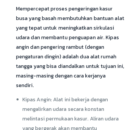
Mempercepat proses pengeringan kasur
busa yang basah membutuhkan bantuan alat
yang tepat untuk meningkatkan sirkulasi
udara dan membantu penguapan air. Kipas
angin dan pengering rambut (dengan
pengaturan dingin) adalah dua alat rumah
tangga yang bisa diandalkan untuk tujuan ini,
masing-masing dengan cara kerjanya
sendiri.
Kipas Angin: Alat ini bekerja dengan
mengalirkan udara secara konstan
melintasi permukaan kasur. Aliran udara
yang bergerak akan membantu