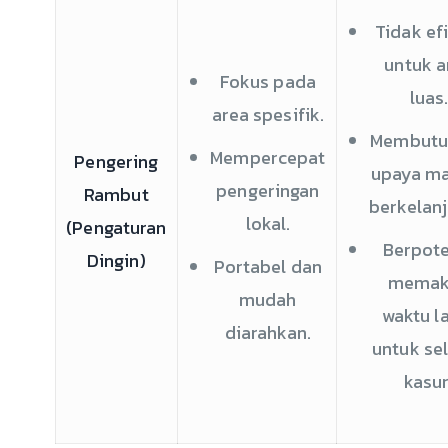
Tidak ef
untuk a
Fokus pada
luas
area spesifik.
Membutu
Mempercepat
Pengering
upaya m
pengeringan
Rambut
berkelanj
lokal.
(Pengaturan
Berpote
Dingin)
Portabel dan
memak
mudah
waktu l
diarahkan.
untuk se
kasur