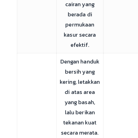
cairan yang
berada di
permukaan
kasur secara
efektif.
Dengan handuk
bersih yang
kering, letakkan
di atas area
yang basah,
lalu berikan
tekanan kuat
secara merata.