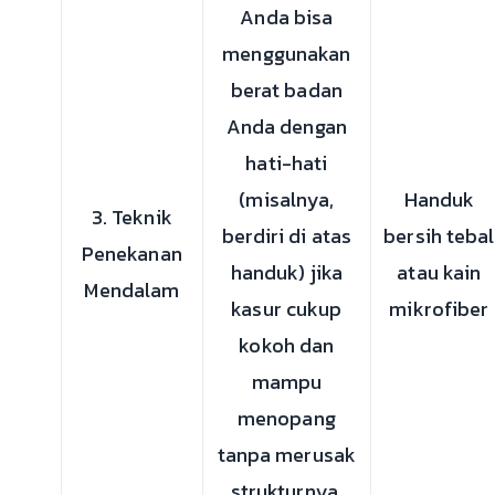
Anda bisa
menggunakan
berat badan
Anda dengan
hati-hati
(misalnya,
Handuk
3. Teknik
berdiri di atas
bersih tebal
Penekanan
handuk) jika
atau kain
Mendalam
kasur cukup
mikrofiber
kokoh dan
mampu
menopang
tanpa merusak
strukturnya.