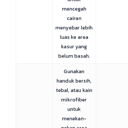
mencegah
cairan
menyebar lebih
luas ke area
kasur yang
belum basah.
Gunakan
handuk bersih,
tebal, atau kain
mikrofiber
untuk
menekan-
nekan area