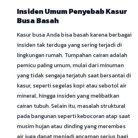
Insiden Umum Penyebab Kasur
Busa Basah
Kasur busa Anda bisa basah karena berbagai
insiden tak terduga yang sering terjadi di
lingkungan rumah. Tumpahan cairan adalah
pemicu paling umum, mulai dari minuman
yang tidak sengaja terjatuh saat bersantai di
kasur, seperti segelas kopi atau sebotol air
mineral, hingga insiden yang melibatkan
cairan tubuh. Selain itu, masalah struktural
pada bangunan seperti kebocoran atap saat
musim hujan atau dinding yang merembes
air juga dapat menjadi ancaman serius bagi