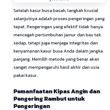
Setelah kasur busa basah, langkah krusial
selanjutnya adalah proses pengeringan yang
tepat. Pengeringan yang efektif tidak hanya
mencegah pertumbuhan jamur dan bau tak
sedap, tetapi juga menjaga integritas dan
kenyamanan kasur busa Anda dalam jangka
panjang. Memilih metode yang benar akan
sangat mempengaruhi hasil akhir dan usia
pakai kasur.
Pemanfaatan Kipas Angin dan
Pengering Rambut untuk
Pengeringan