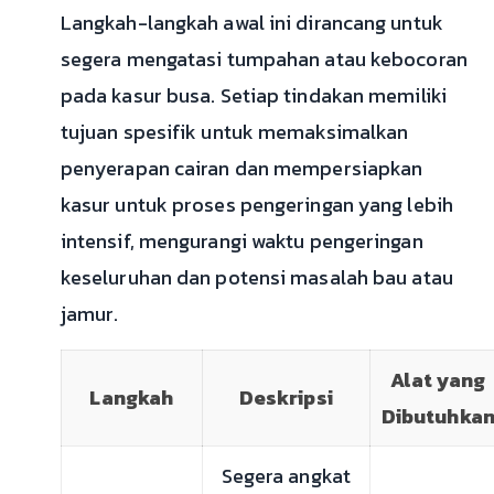
Langkah-langkah awal ini dirancang untuk
segera mengatasi tumpahan atau kebocoran
pada kasur busa. Setiap tindakan memiliki
tujuan spesifik untuk memaksimalkan
penyerapan cairan dan mempersiapkan
kasur untuk proses pengeringan yang lebih
intensif, mengurangi waktu pengeringan
keseluruhan dan potensi masalah bau atau
jamur.
Alat yang
Langkah
Deskripsi
Dibutuhka
Segera angkat