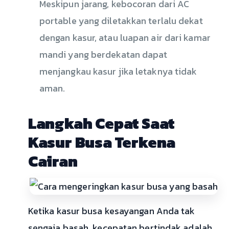
Meskipun jarang, kebocoran dari AC
portable yang diletakkan terlalu dekat
dengan kasur, atau luapan air dari kamar
mandi yang berdekatan dapat
menjangkau kasur jika letaknya tidak
aman.
Langkah Cepat Saat
Kasur Busa Terkena
Cairan
Ketika kasur busa kesayangan Anda tak
sengaja basah, kecepatan bertindak adalah