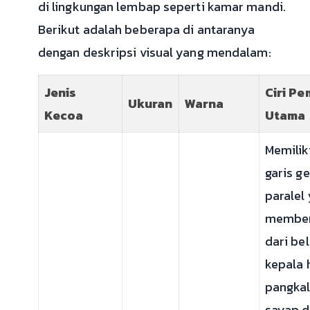
di lingkungan lembap seperti kamar mandi.
Berikut adalah beberapa di antaranya
dengan deskripsi visual yang mendalam:
Jenis
Ciri P
Ukuran
Warna
Kecoa
Utama
Memilik
garis g
paralel
membe
dari be
kepala 
pangka
sayap d