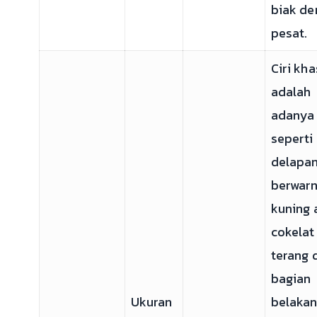
biak de
pesat.
Ciri kh
adalah
adanya
seperti
delapa
berwar
kuning 
cokelat
terang 
bagian
Ukuran
belaka