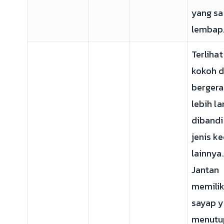
yang sa
lembap
Terlihat
kokoh 
berger
lebih l
diband
jenis k
lainnya.
Jantan
memilik
sayap 
menutu