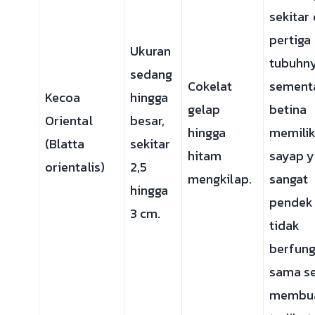
sekitar
pertiga
Ukuran
tubuhny
sedang
Cokelat
sement
Kecoa
hingga
gelap
betina
Oriental
besar,
hingga
memilik
(Blatta
sekitar
hitam
sayap 
orientalis)
2,5
mengkilap.
sangat
hingga
pendek
3 cm.
tidak
berfung
sama se
membu