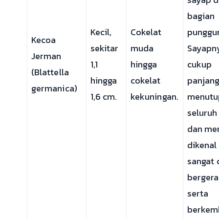
bagian
Kecil,
Cokelat
punggu
Kecoa
sekitar
muda
Sayapn
Jerman
1,1
hingga
cukup
(Blattella
hingga
cokelat
panjang
germanica)
1,6 cm.
kekuningan.
menutu
seluruh
dan me
dikenal
sangat 
berger
serta
berkem