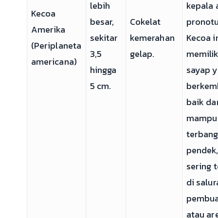
lebih
kepala 
Kecoa
besar,
Cokelat
pronot
Amerika
sekitar
kemerahan
Kecoa i
(Periplaneta
3,5
gelap.
memilik
americana)
hingga
sayap 
5 cm.
berkem
baik da
mampu
terbang
pendek
sering t
di salur
pembua
atau ar