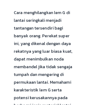
Cara menghilangkan lem G di
lantai seringkali menjadi
tantangan tersendiri bagi
banyak orang. Perekat super
ini, yang dikenal dengan daya
rekatnya yang luar biasa kuat,
dapat menimbulkan noda
membandel jika tidak sengaja
tumpah dan mengering di
permukaan lantai. Memahami
karakteristik lem G serta
potensi kerusakannya pada