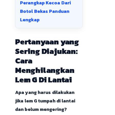
Perangkap Kecoa Dari
Botol Bekas Panduan
Lengkap
Pertanyaan yang
Sering Diajukan:
Cara
Menghilangkan
Lem G Di Lantai
Apa yang harus dilakukan
jika lem G tumpah di lantai
dan belum mengering?