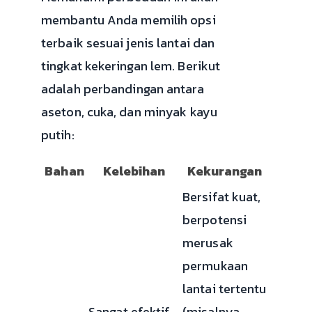
membantu Anda memilih opsi
terbaik sesuai jenis lantai dan
tingkat kekeringan lem. Berikut
adalah perbandingan antara
aseton, cuka, dan minyak kayu
putih:
Bahan
Kelebihan
Kekurangan
Bersifat kuat,
berpotensi
merusak
permukaan
lantai tertentu
Sangat efektif
(misalnya