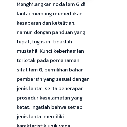
Menghilangkan noda lem G di
lantai memang memerlukan
kesabaran dan ketelitian,
namun dengan panduan yang
tepat, tugas ini tidaklah
mustahil. Kunci keberhasilan
terletak pada pemahaman
sifat lem G, pemilihan bahan
pembersih yang sesuai dengan
jenis lantai, serta penerapan
prosedur keselamatan yang
ketat. Ingatlah bahwa setiap
jenis lantai memiliki
karakteristik unik yang