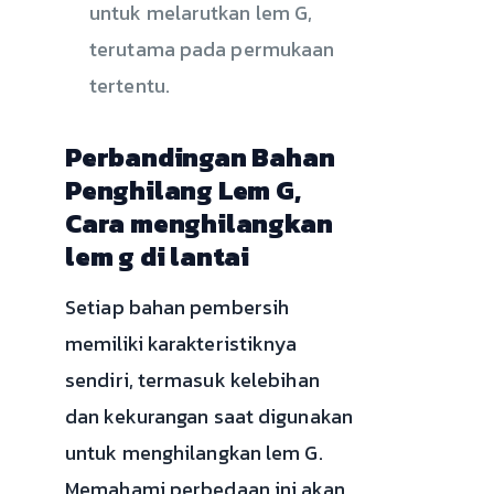
untuk melarutkan lem G,
terutama pada permukaan
tertentu.
Perbandingan Bahan
Penghilang Lem G,
Cara menghilangkan
lem g di lantai
Setiap bahan pembersih
memiliki karakteristiknya
sendiri, termasuk kelebihan
dan kekurangan saat digunakan
untuk menghilangkan lem G.
Memahami perbedaan ini akan