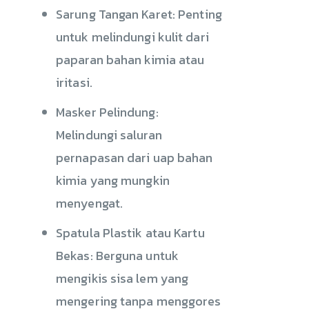
Sarung Tangan Karet: Penting
untuk melindungi kulit dari
paparan bahan kimia atau
iritasi.
Masker Pelindung:
Melindungi saluran
pernapasan dari uap bahan
kimia yang mungkin
menyengat.
Spatula Plastik atau Kartu
Bekas: Berguna untuk
mengikis sisa lem yang
mengering tanpa menggores