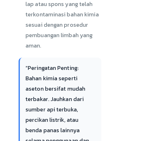
lap atau spons yang telah
terkontaminasi bahan kimia
sesuai dengan prosedur
pembuangan limbah yang
aman.
“Peringatan Penting:
Bahan kimia seperti
aseton bersifat mudah
terbakar. Jauhkan dari
sumber api terbuka,
percikan listrik, atau
benda panas lainnya
selama penggunaan dan