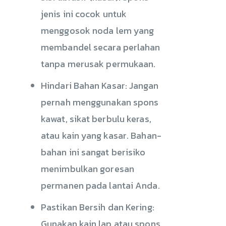
jenis ini cocok untuk
menggosok noda lem yang
membandel secara perlahan
tanpa merusak permukaan.
Hindari Bahan Kasar: Jangan
pernah menggunakan spons
kawat, sikat berbulu keras,
atau kain yang kasar. Bahan-
bahan ini sangat berisiko
menimbulkan goresan
permanen pada lantai Anda.
Pastikan Bersih dan Kering:
Gunakan kain lap atau spons