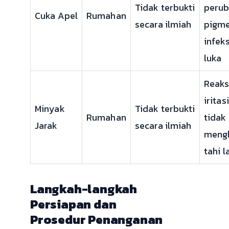
Tidak terbukti
peru
Cuka Apel
Rumahan
secara ilmiah
pigme
infeks
luka
Reaksi
iritas
Minyak
Tidak terbukti
Rumahan
tidak 
Jarak
secara ilmiah
mengh
tahi l
Langkah-langkah
Persiapan dan
Prosedur Penanganan