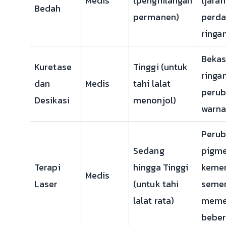
Medis
(penghilangan
(jaran
Bedah
permanen)
perda
ringa
Bekas
Kuretase
Tinggi (untuk
ringan
dan
Medis
tahi lalat
peru
Desikasi
menonjol)
warna
Peru
Sedang
pigme
Terapi
hingga Tinggi
keme
Medis
Laser
(untuk tahi
semen
lalat rata)
meme
beber