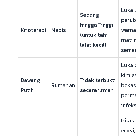
Luka 
Sedang
peru
hingga Tinggi
Krioterapi
Medis
warna 
(untuk tahi
mati 
lalat kecil)
seme
Luka 
kimiaw
Bawang
Tidak terbukti
Rumahan
bekas
Putih
secara ilmiah
perm
infeks
Iritasi
erosi,