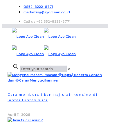
0852-8222-8771
marketing@ayoclean.co.id
Call us +62 852-8222-8771
✕
Cara membersihkan najis air kencing di
lantai tuntas suci
April 11, 2026