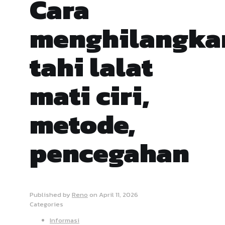
Cara
menghilangka
tahi lalat
mati ciri,
metode,
pencegahan
Published by
Reno
on
April 11, 2026
Categories
Informasi