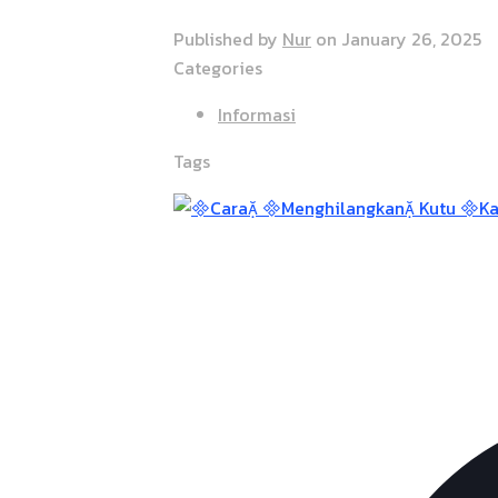
Published by
Nur
on
January 26, 2025
Categories
Informasi
Tags