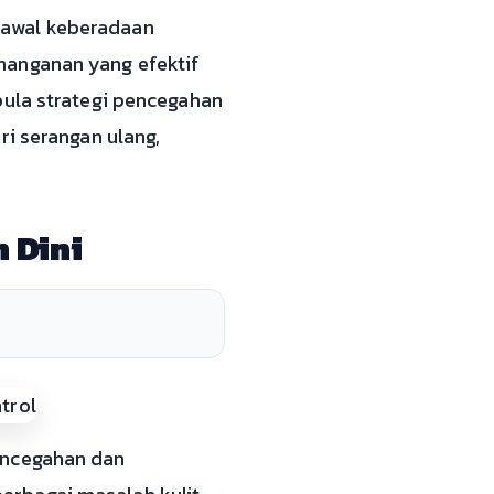
 awal keberadaan
nanganan yang efektif
pula strategi pencegahan
ri serangan ulang,
 Dini
encegahan dan