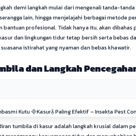
kah demi langkah mulai dari mengenali tanda-tanda
erangga lain, hingga menjelajahi berbagai metode pe
 bantuan profesional. Tidak hanya itu, akan dibahas 
sur dan lingkungan tidur tetap bersih serta bebas da
suasana istirahat yang nyaman dan bebas khawatir.
mbila dan Langkah Pencegahan
ran tumbila di kasur adalah langkah krusial dalam p