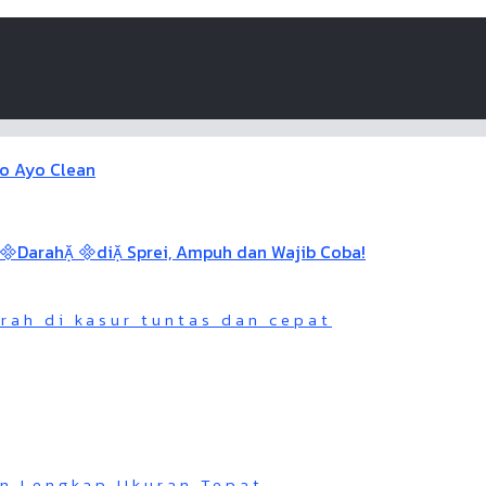
rah di kasur tuntas dan cepat
n Lengkap Ukuran Tepat