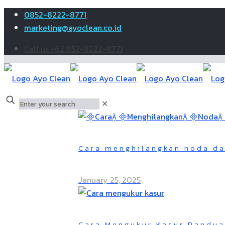
0852-8222-8771
marketing@ayoclean.co.id
Call us +62 852-8222-8771
✕
Cara menghilangkan noda da
January 25, 2025
Cara Mengukur Kasur Pandua