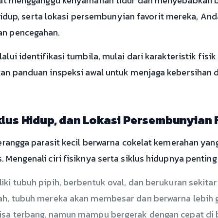
apat mengganggu kenyamanan tidur dan menyebabkan be
 hidup, serta lokasi persembunyian favorit mereka, And
an pencegahan.
ui identifikasi tumbila, mulai dari karakteristik fisik
kan panduan inspeksi awal untuk menjaga kebersihan
Siklus Hidup, dan Lokasi Persembunyian 
serangga parasit kecil berwarna cokelat kemerahan y
Mengenali ciri fisiknya serta siklus hidupnya penting 
ki tubuh pipih, berbentuk oval, dan berukuran sekita
rah, tubuh mereka akan membesar dan berwarna lebih 
 bisa terbang, namun mampu bergerak dengan cepat di