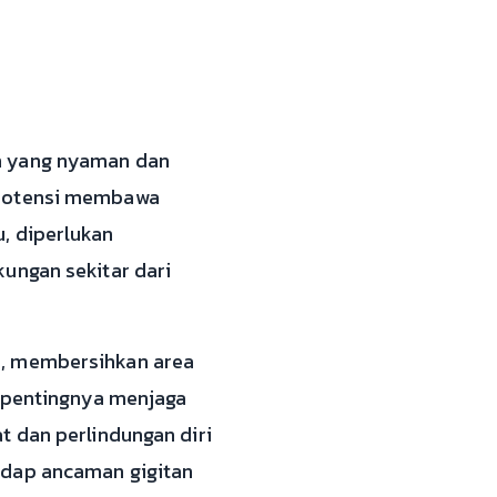
n yang nyaman dan
rpotensi membawa
, diperlukan
ungan sekitar dari
h, membersihkan area
a pentingnya menjaga
t dan perlindungan diri
adap ancaman gigitan