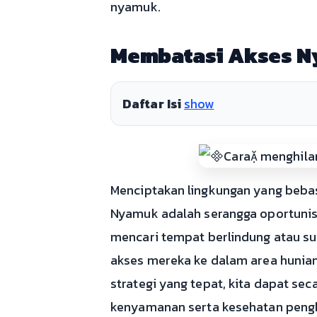
nyamuk.
Membatasi Akses N
Daftar Isi
show
Menciptakan lingkungan yang bebas
Nyamuk adalah serangga oportunist
mencari tempat berlindung atau su
akses mereka ke dalam area hunia
strategi yang tepat, kita dapat s
kenyamanan serta kesehatan peng