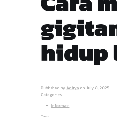
Cara 
gigita
hidup 
Published by
Aditya
on
July 8, 2025
Categories
Informasi
Tags