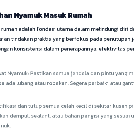
gahan Nyamuk Masuk Rumah
mah adalah fondasi utama dalam melindungi diri dari
aian tindakan praktis yang berfokus pada penutupan j
ngan konsistensi dalam penerapannya, efektivitas p
at Nyamuk: Pastikan semua jendela dan pintu yang m
npa ada lubang atau robekan. Segera perbaiki atau gant
ikasi dan tutup semua celah kecil di sekitar kusen pint
kan dempul, sealant, atau bahan pengisi yang sesuai
amuk.