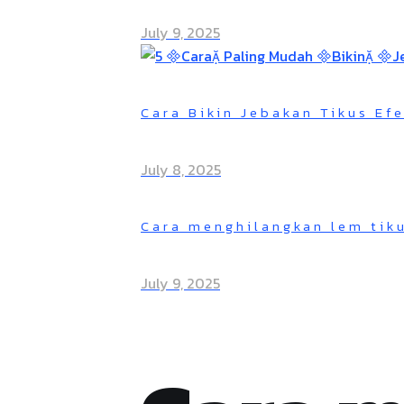
July 9, 2025
Cara Bikin Jebakan Tikus Ef
July 8, 2025
Cara menghilangkan lem tiku
July 9, 2025