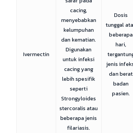
saraf pada
cacing,
Dosis
menyebabkan
tunggal at
kelumpuhan
beberapa
dan kematian.
hari,
Digunakan
Ivermectin
tergantun
untuk infeksi
jenis infek
cacing yang
dan berat
lebih spesifik
badan
seperti
pasien.
Strongyloides
stercoralis atau
beberapa jenis
filariasis.