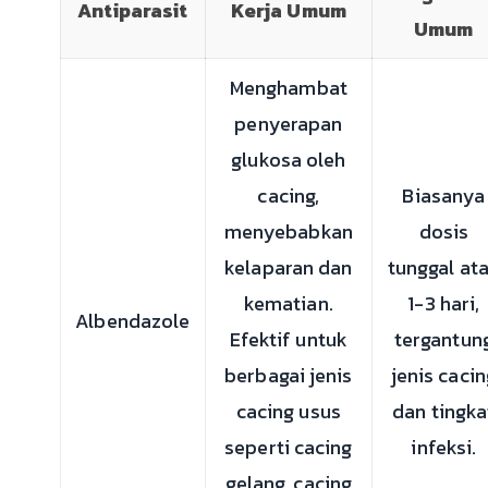
Antiparasit
Kerja Umum
Umum
Menghambat
penyerapan
glukosa oleh
cacing,
Biasanya
menyebabkan
dosis
kelaparan dan
tunggal at
kematian.
1-3 hari,
Albendazole
Efektif untuk
tergantun
berbagai jenis
jenis cacin
cacing usus
dan tingka
seperti cacing
infeksi.
gelang, cacing