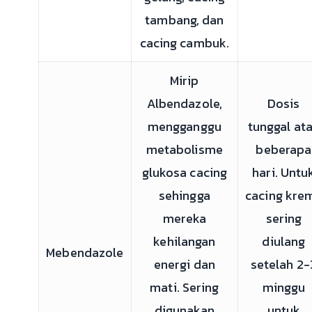
tambang, dan
cacing cambuk.
Mirip
Albendazole,
Dosis
mengganggu
tunggal at
metabolisme
beberapa
glukosa cacing
hari. Untu
sehingga
cacing krem
mereka
sering
kehilangan
diulang
Mebendazole
energi dan
setelah 2-
mati. Sering
minggu
digunakan
untuk