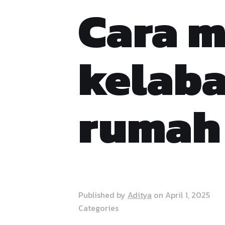
Cara m
kelaba
rumah
Published by
Aditya
on
April 1, 2025
Categories