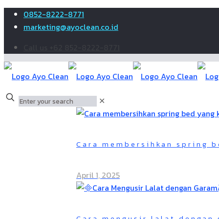
0852-8222-8771
marketing@ayoclean.co.id
Call us +62 852-8222-8771
✕
Cara membersihkan spring b
April 1, 2025
Cara mengusir lalat dengan 