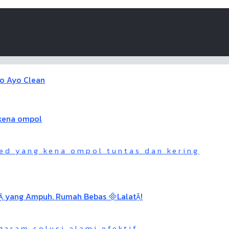
ed yang kena ompol tuntas dan kering
garam solusi alami efektif