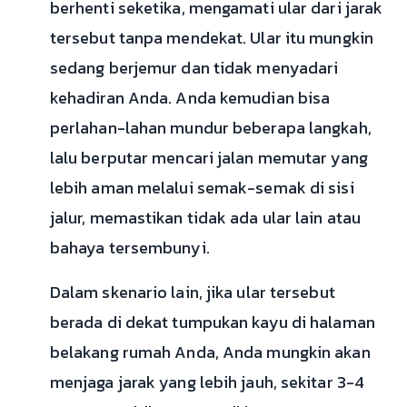
berhenti seketika, mengamati ular dari jarak
tersebut tanpa mendekat. Ular itu mungkin
sedang berjemur dan tidak menyadari
kehadiran Anda. Anda kemudian bisa
perlahan-lahan mundur beberapa langkah,
lalu berputar mencari jalan memutar yang
lebih aman melalui semak-semak di sisi
jalur, memastikan tidak ada ular lain atau
bahaya tersembunyi.
Dalam skenario lain, jika ular tersebut
berada di dekat tumpukan kayu di halaman
belakang rumah Anda, Anda mungkin akan
menjaga jarak yang lebih jauh, sekitar 3-4