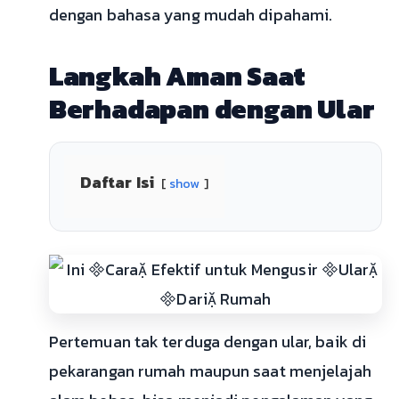
dengan bahasa yang mudah dipahami.
Langkah Aman Saat
Berhadapan dengan Ular
Daftar Isi
show
Pertemuan tak terduga dengan ular, baik di
pekarangan rumah maupun saat menjelajah