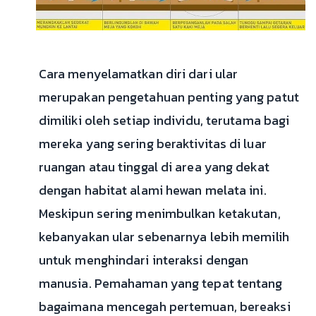
Cara menyelamatkan diri dari ular
merupakan pengetahuan penting yang patut
dimiliki oleh setiap individu, terutama bagi
mereka yang sering beraktivitas di luar
ruangan atau tinggal di area yang dekat
dengan habitat alami hewan melata ini.
Meskipun sering menimbulkan ketakutan,
kebanyakan ular sebenarnya lebih memilih
untuk menghindari interaksi dengan
manusia. Pemahaman yang tepat tentang
bagaimana mencegah pertemuan, bereaksi