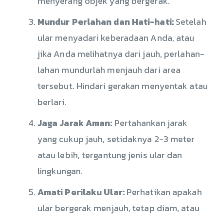
menyerang objek yang bergerak.
Mundur Perlahan dan Hati-hati:
Setelah
ular menyadari keberadaan Anda, atau
jika Anda melihatnya dari jauh, perlahan-
lahan mundurlah menjauh dari area
tersebut. Hindari gerakan menyentak atau
berlari.
Jaga Jarak Aman:
Pertahankan jarak
yang cukup jauh, setidaknya 2-3 meter
atau lebih, tergantung jenis ular dan
lingkungan.
Amati Perilaku Ular:
Perhatikan apakah
ular bergerak menjauh, tetap diam, atau