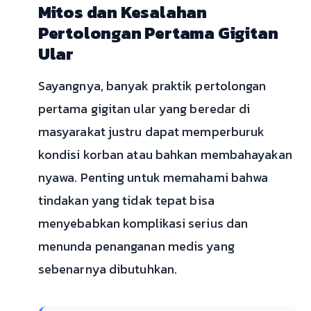
Mitos dan Kesalahan
Pertolongan Pertama Gigitan
Ular
Sayangnya, banyak praktik pertolongan
pertama gigitan ular yang beredar di
masyarakat justru dapat memperburuk
kondisi korban atau bahkan membahayakan
nyawa. Penting untuk memahami bahwa
tindakan yang tidak tepat bisa
menyebabkan komplikasi serius dan
menunda penanganan medis yang
sebenarnya dibutuhkan.