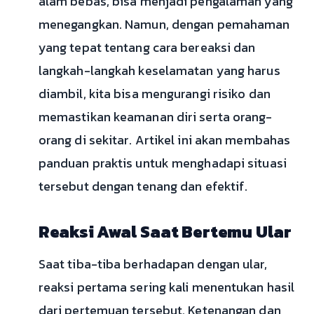
alam bebas, bisa menjadi pengalaman yang
menegangkan. Namun, dengan pemahaman
yang tepat tentang cara bereaksi dan
langkah-langkah keselamatan yang harus
diambil, kita bisa mengurangi risiko dan
memastikan keamanan diri serta orang-
orang di sekitar. Artikel ini akan membahas
panduan praktis untuk menghadapi situasi
tersebut dengan tenang dan efektif.
Reaksi Awal Saat Bertemu Ular
Saat tiba-tiba berhadapan dengan ular,
reaksi pertama sering kali menentukan hasil
dari pertemuan tersebut. Ketenangan dan