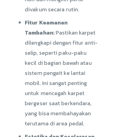
divakum secara rutin.
Fitur Keamanan
Tambahan:
Pastikan karpet
dilengkapi dengan fitur anti-
selip, seperti paku-paku
kecil di bagian bawah atau
sistem pengait ke lantai
mobil. Ini sangat penting
untuk mencegah karpet
bergeser saat berkendara,
yang bisa membahayakan
terutama di area pedal.
Estetika dan Keselarasan