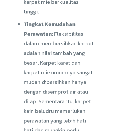
karpet mie berkualitas
tinggi.
Tingkat Kemudahan
Perawatan:
Fleksibilitas
dalam membersihkan karpet
adalah nilai tambah yang
besar. Karpet karet dan
karpet mie umumnya sangat
mudah dibersihkan hanya
dengan disemprot air atau
dilap. Sementara itu, karpet
kain beludru memerlukan
perawatan yang lebih hati-
hati dan mungkin perlu