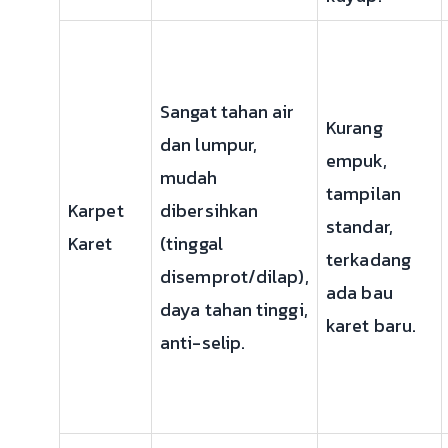
Sangat tahan air
Kurang
dan lumpur,
empuk,
mudah
tampilan
Karpet
dibersihkan
standar,
Karet
(tinggal
terkadang
disemprot/dilap),
ada bau
daya tahan tinggi,
karet baru.
anti-selip.