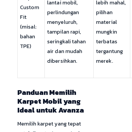
lantai mobil,
lebih mahal,
Custom
perlindungan
pilihan
Fit
menyeluruh,
material
(misal:
tampilan rapi,
mungkin
bahan
seringkali tahan
terbatas
TPE)
air dan mudah
tergantung
dibersihkan.
merek.
Panduan Memilih
Karpet Mobil yang
Ideal untuk Avanza
Memilih karpet yang tepat