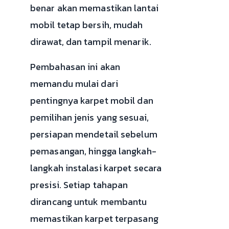
benar akan memastikan lantai
mobil tetap bersih, mudah
dirawat, dan tampil menarik.
Pembahasan ini akan
memandu mulai dari
pentingnya karpet mobil dan
pemilihan jenis yang sesuai,
persiapan mendetail sebelum
pemasangan, hingga langkah-
langkah instalasi karpet secara
presisi. Setiap tahapan
dirancang untuk membantu
memastikan karpet terpasang