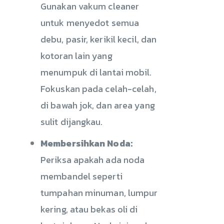
Gunakan vakum cleaner
untuk menyedot semua
debu, pasir, kerikil kecil, dan
kotoran lain yang
menumpuk di lantai mobil.
Fokuskan pada celah-celah,
di bawah jok, dan area yang
sulit dijangkau.
Membersihkan Noda:
Periksa apakah ada noda
membandel seperti
tumpahan minuman, lumpur
kering, atau bekas oli di