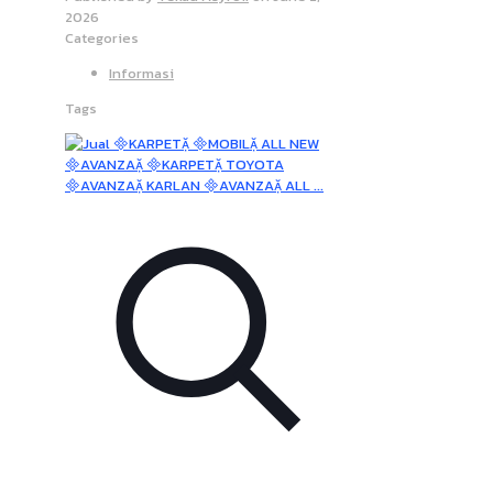
2026
Categories
Informasi
Tags