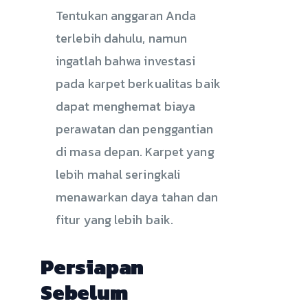
Tentukan anggaran Anda
terlebih dahulu, namun
ingatlah bahwa investasi
pada karpet berkualitas baik
dapat menghemat biaya
perawatan dan penggantian
di masa depan. Karpet yang
lebih mahal seringkali
menawarkan daya tahan dan
fitur yang lebih baik.
Persiapan
Sebelum