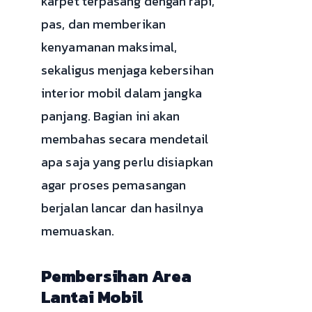
karpet terpasang dengan rapi,
pas, dan memberikan
kenyamanan maksimal,
sekaligus menjaga kebersihan
interior mobil dalam jangka
panjang. Bagian ini akan
membahas secara mendetail
apa saja yang perlu disiapkan
agar proses pemasangan
berjalan lancar dan hasilnya
memuaskan.
Pembersihan Area
Lantai Mobil