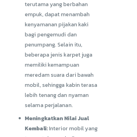
terutama yang berbahan
empuk, dapat menambah
kenyamanan pijakan kaki
bagi pengemudi dan
penumpang. Selain itu,
beberapa jenis karpet juga
memiliki kemampuan
meredam suara dari bawah
mobil, sehingga kabin terasa
lebih tenang dan nyaman
selama perjalanan.
Meningkatkan Nilai Jual
Kembali:
Interior mobil yang