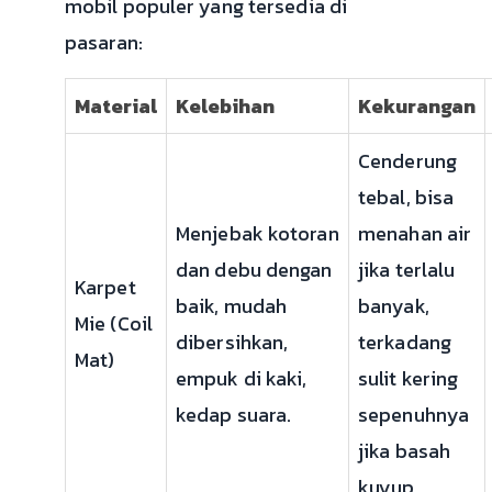
mobil populer yang tersedia di
pasaran:
Material
Kelebihan
Kekurangan
Cenderung
tebal, bisa
Menjebak kotoran
menahan air
dan debu dengan
jika terlalu
Karpet
baik, mudah
banyak,
Mie (Coil
dibersihkan,
terkadang
Mat)
empuk di kaki,
sulit kering
kedap suara.
sepenuhnya
jika basah
kuyup.