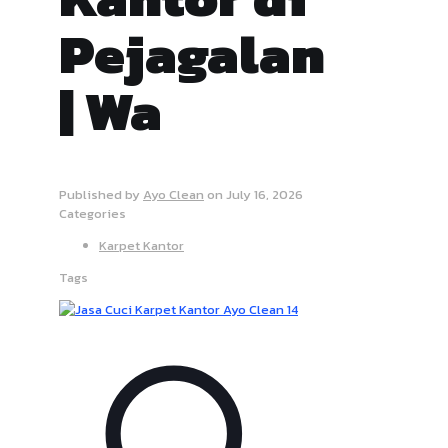
Pejagalan
| Wa
Published by
Ayo Clean
on
July 16, 2026
Categories
Karpet Kantor
Tags