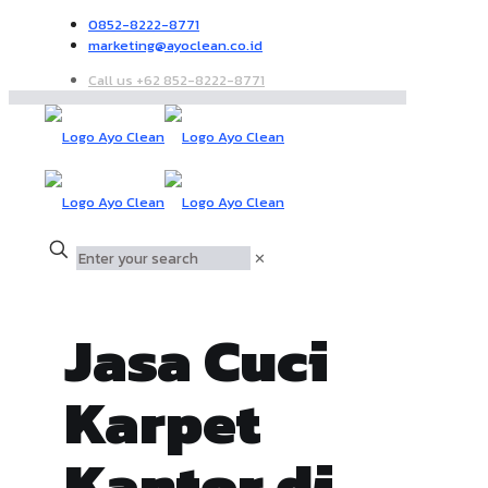
0852-8222-8771
marketing@ayoclean.co.id
Call us +62 852-8222-8771
✕
Jasa Cuci
Karpet
Kantor di