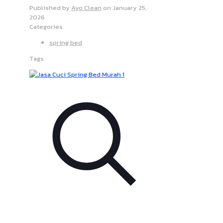
Published by
Ayo Clean
on
January 25,
2026
Categories
spring bed
Tags