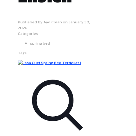
Published by
Ayo Clean
on
January 30,
2026
Categories
spring bed
Tags