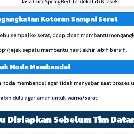
engangkatan Kotoran Sampai Serat
ebu sampai ke serat; deep clean membantu mengangka
pi/jejak sepatu membantu hasil akhir lebih bersih.
tuk Noda Membandel
 noda membandel agar tidak menyebar saat proses 
rlebih dulu agar aman untuk warna/serat.
rlu Disiapkan Sebelum Tim Data