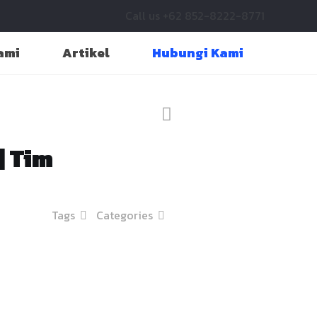
Call us +62 852-8222-8771
ami
Artikel
Hubungi Kami
| Tim
Tags
Categories