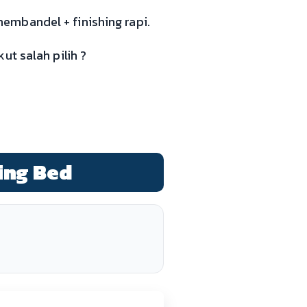
embandel + finishing rapi.
ut salah pilih ?
ing Bed