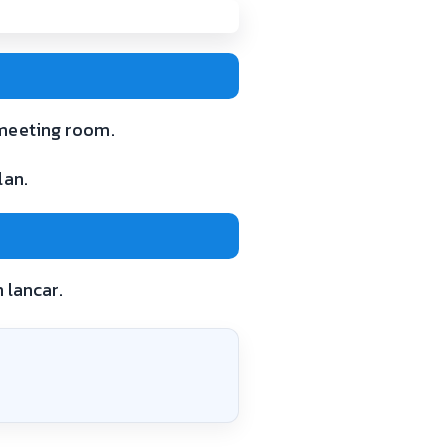
 meeting room.
lan.
 lancar.