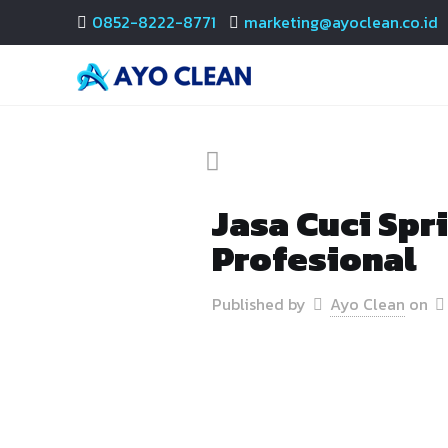
0852-8222-8771
marketing@ayoclean.co.id
Jasa Cuci Spr
Profesional
Published by
Ayo Clean
on