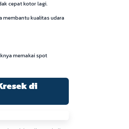
dak cepat kotor lagi.
ala membantu kualitas udara
baiknya memakai spot
Kresek di