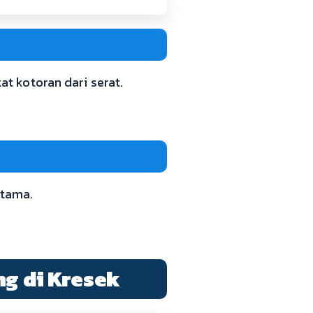
t kotoran dari serat.
utama.
ng di Kresek