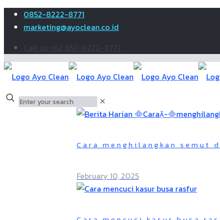
0852-8222-8771
marketing@ayoclean.co.id
Call us +62 852-8222-8771
✕
Cara menghilangkan semut di
February 10, 2025
Cara mencuci kasur busa ras