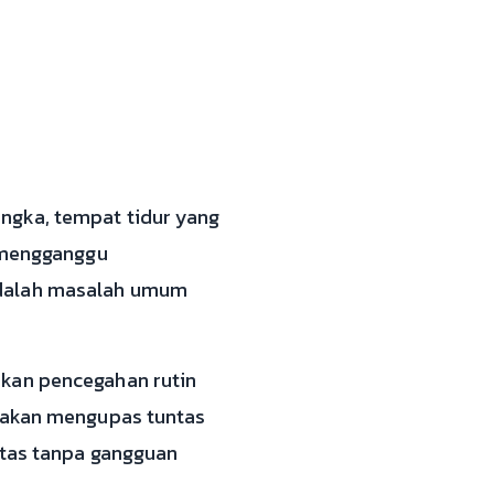
ngka, tempat tidur yang
g mengganggu
adalah masalah umum
ukan pencegahan rutin
i akan mengupas tuntas
itas tanpa gangguan