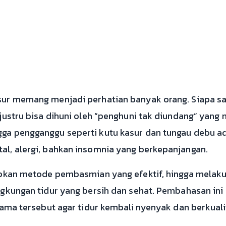
sur memang menjadi perhatian banyak orang. Siapa sa
 justru bisa dihuni oleh “penghuni tak diundang” yan
ga pengganggu seperti kutu kasur dan tungau debu 
l, alergi, bahkan insomnia yang berkepanjangan.
apkan metode pembasmian yang efektif, hingga melak
ngkungan tidur yang bersih dan sehat. Pembahasan in
hama tersebut agar tidur kembali nyenyak dan berkual