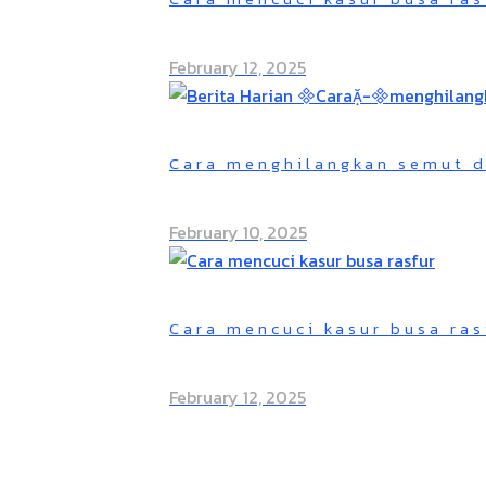
February 12, 2025
Cara menghilangkan semut di
February 10, 2025
Cara mencuci kasur busa ras
February 12, 2025