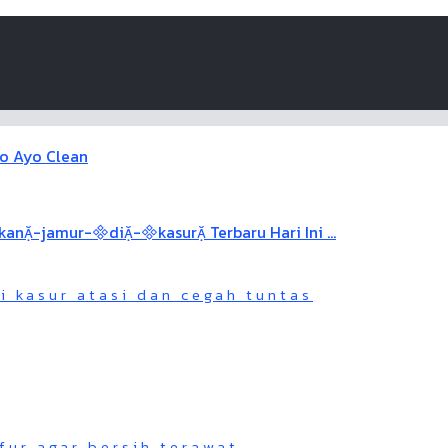
 kasur atasi dan cegah tuntas
fur agar bersih terawat