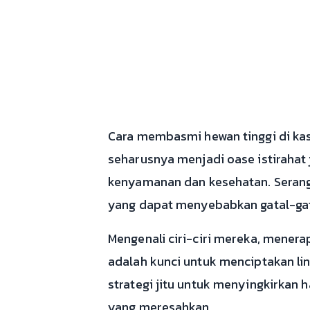
Cara membasmi hewan tinggi di ka
seharusnya menjadi oase istirahat
kenyamanan dan kesehatan. Serang
yang dapat menyebabkan gatal-gata
Mengenali ciri-ciri mereka, mener
adalah kunci untuk menciptakan li
strategi jitu untuk menyingkirkan 
yang meresahkan.