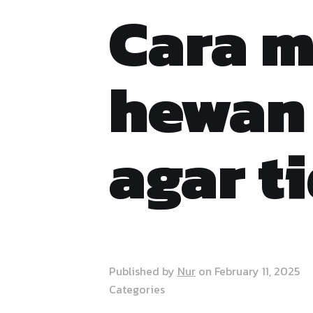
Cara 
hewan 
agar t
Published by
Nur
on
February 11, 2025
Categories