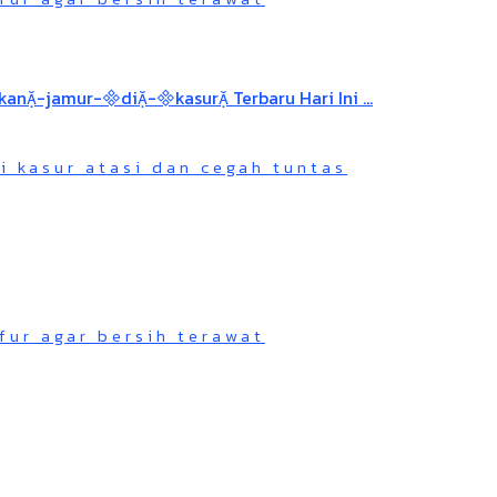
 kasur atasi dan cegah tuntas
fur agar bersih terawat