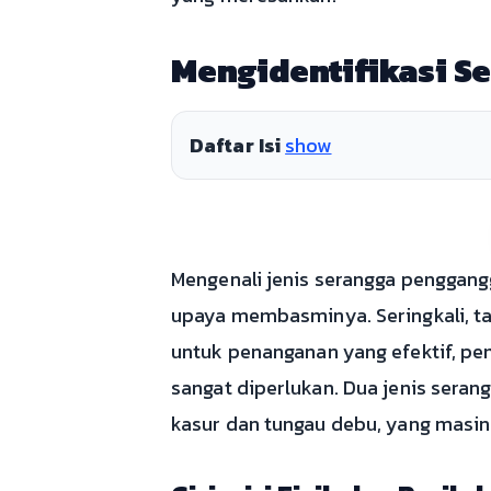
Mengidentifikasi S
Daftar Isi
show
Mengenali jenis serangga penggang
upaya membasminya. Seringkali, tan
untuk penanganan yang efektif, pe
sangat diperlukan. Dua jenis sera
kasur dan tungau debu, yang masing