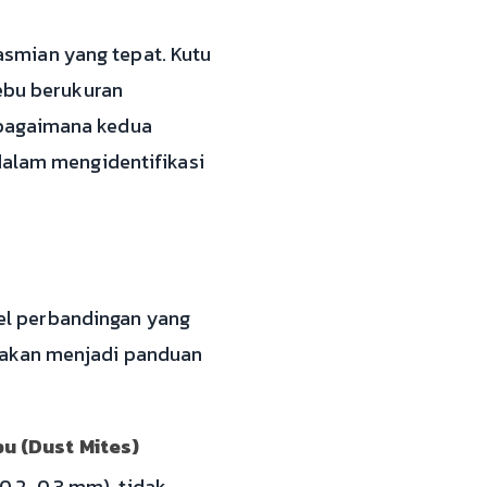
smian yang tepat. Kutu
debu berukuran
 bagaimana kedua
dalam mengidentifikasi
el perbandingan yang
 akan menjadi panduan
u (Dust Mites)
 0,2-0,3 mm), tidak