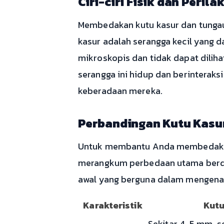
Ciri-ciri Fisik dan Peri
Membedakan kutu kasur dan tungau
kasur adalah serangga kecil yang d
mikroskopis dan tidak dapat dili
serangga ini hidup dan berinterak
keberadaan mereka.
Perbandingan Kutu Kasu
Untuk membantu Anda membedakan 
merangkum perbedaan utama berdas
awal yang berguna dalam mengenal
Karakteristik
Kutu
Sekitar 4-5 mm, se