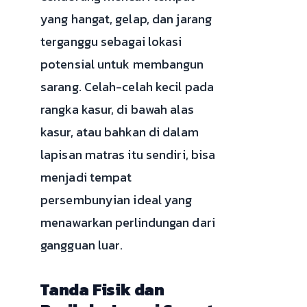
yang hangat, gelap, dan jarang
terganggu sebagai lokasi
potensial untuk membangun
sarang. Celah-celah kecil pada
rangka kasur, di bawah alas
kasur, atau bahkan di dalam
lapisan matras itu sendiri, bisa
menjadi tempat
persembunyian ideal yang
menawarkan perlindungan dari
gangguan luar.
Tanda Fisik dan