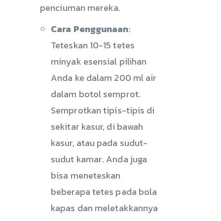
penciuman mereka.
Cara Penggunaan
:
Teteskan 10-15 tetes
minyak esensial pilihan
Anda ke dalam 200 ml air
dalam botol semprot.
Semprotkan tipis-tipis di
sekitar kasur, di bawah
kasur, atau pada sudut-
sudut kamar. Anda juga
bisa meneteskan
beberapa tetes pada bola
kapas dan meletakkannya