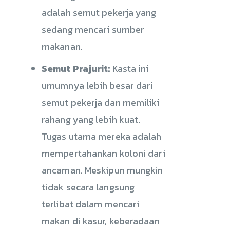
adalah semut pekerja yang
sedang mencari sumber
makanan.
Semut Prajurit:
Kasta ini
umumnya lebih besar dari
semut pekerja dan memiliki
rahang yang lebih kuat.
Tugas utama mereka adalah
mempertahankan koloni dari
ancaman. Meskipun mungkin
tidak secara langsung
terlibat dalam mencari
makan di kasur, keberadaan