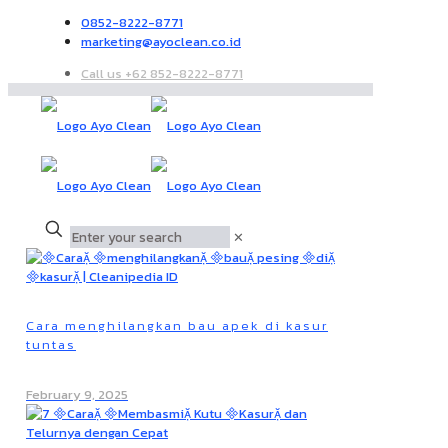
0852-8222-8771
marketing@ayoclean.co.id
Call us +62 852-8222-8771
✕
Cara menghilangkan bau apek di kasur
tuntas
February 9, 2025