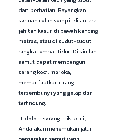
dari perhatian. Bayangkan
sebuah celah sempit di antara
jahitan kasur, di bawah kancing
matras, atau di sudut-sudut
rangka tempat tidur. Di sinilah
semut dapat membangun
sarang kecil mereka,
memanfaatkan ruang
tersembunyi yang gelap dan
terlindung.
Di dalam sarang mikro ini,
Anda akan menemukan jalur
pergerakan semut yang