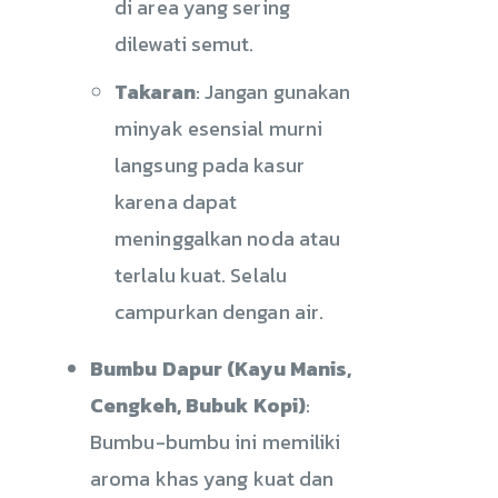
di area yang sering
dilewati semut.
Takaran
: Jangan gunakan
minyak esensial murni
langsung pada kasur
karena dapat
meninggalkan noda atau
terlalu kuat. Selalu
campurkan dengan air.
Bumbu Dapur (Kayu Manis,
Cengkeh, Bubuk Kopi)
:
Bumbu-bumbu ini memiliki
aroma khas yang kuat dan