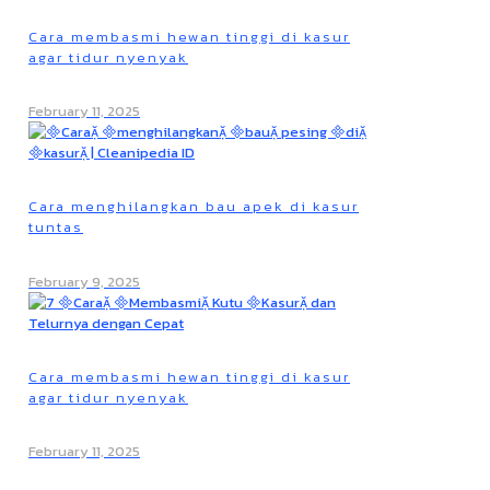
Cara membasmi hewan tinggi di kasur
agar tidur nyenyak
February 11, 2025
Cara menghilangkan bau apek di kasur
tuntas
February 9, 2025
Cara membasmi hewan tinggi di kasur
agar tidur nyenyak
February 11, 2025