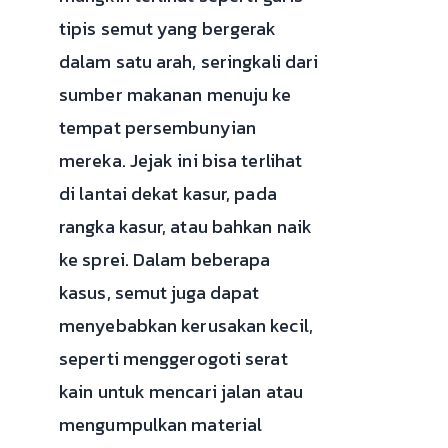
tipis semut yang bergerak
dalam satu arah, seringkali dari
sumber makanan menuju ke
tempat persembunyian
mereka. Jejak ini bisa terlihat
di lantai dekat kasur, pada
rangka kasur, atau bahkan naik
ke sprei. Dalam beberapa
kasus, semut juga dapat
menyebabkan kerusakan kecil,
seperti menggerogoti serat
kain untuk mencari jalan atau
mengumpulkan material