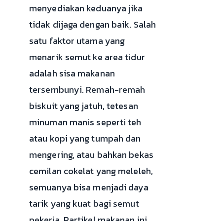
menyediakan keduanya jika
tidak dijaga dengan baik. Salah
satu faktor utama yang
menarik semut ke area tidur
adalah sisa makanan
tersembunyi. Remah-remah
biskuit yang jatuh, tetesan
minuman manis seperti teh
atau kopi yang tumpah dan
mengering, atau bahkan bekas
cemilan cokelat yang meleleh,
semuanya bisa menjadi daya
tarik yang kuat bagi semut
pekerja. Partikel makanan ini,