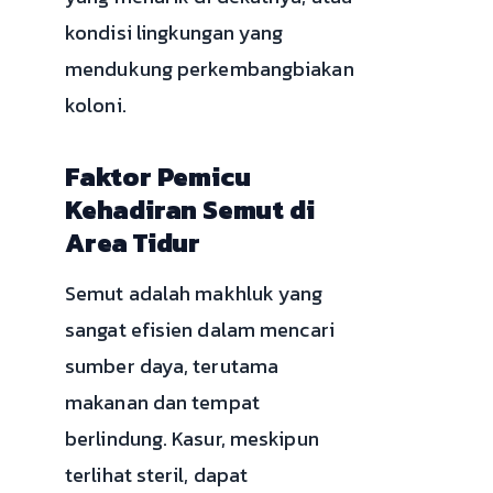
kondisi lingkungan yang
mendukung perkembangbiakan
koloni.
Faktor Pemicu
Kehadiran Semut di
Area Tidur
Semut adalah makhluk yang
sangat efisien dalam mencari
sumber daya, terutama
makanan dan tempat
berlindung. Kasur, meskipun
terlihat steril, dapat