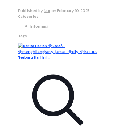
Published by
Nur
on
February 10, 2025
Categories
Informasi
Tags