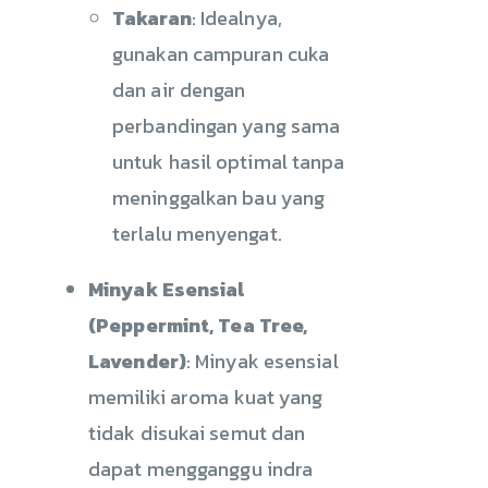
Takaran
: Idealnya,
gunakan campuran cuka
dan air dengan
perbandingan yang sama
untuk hasil optimal tanpa
meninggalkan bau yang
terlalu menyengat.
Minyak Esensial
(Peppermint, Tea Tree,
Lavender)
: Minyak esensial
memiliki aroma kuat yang
tidak disukai semut dan
dapat mengganggu indra