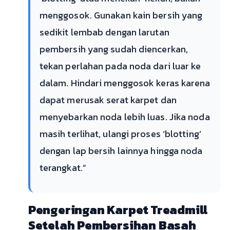
menggosok. Gunakan kain bersih yang
sedikit lembab dengan larutan
pembersih yang sudah diencerkan,
tekan perlahan pada noda dari luar ke
dalam. Hindari menggosok keras karena
dapat merusak serat karpet dan
menyebarkan noda lebih luas. Jika noda
masih terlihat, ulangi proses ‘blotting’
dengan lap bersih lainnya hingga noda
terangkat.”
Pengeringan Karpet Treadmill
Setelah Pembersihan Basah