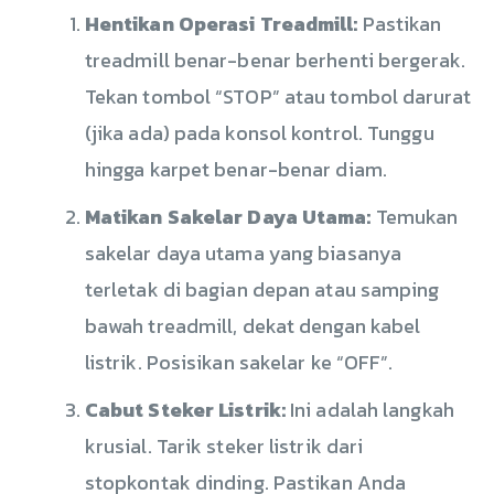
Hentikan Operasi Treadmill:
Pastikan
treadmill benar-benar berhenti bergerak.
Tekan tombol “STOP” atau tombol darurat
(jika ada) pada konsol kontrol. Tunggu
hingga karpet benar-benar diam.
Matikan Sakelar Daya Utama:
Temukan
sakelar daya utama yang biasanya
terletak di bagian depan atau samping
bawah treadmill, dekat dengan kabel
listrik. Posisikan sakelar ke “OFF”.
Cabut Steker Listrik:
Ini adalah langkah
krusial. Tarik steker listrik dari
stopkontak dinding. Pastikan Anda