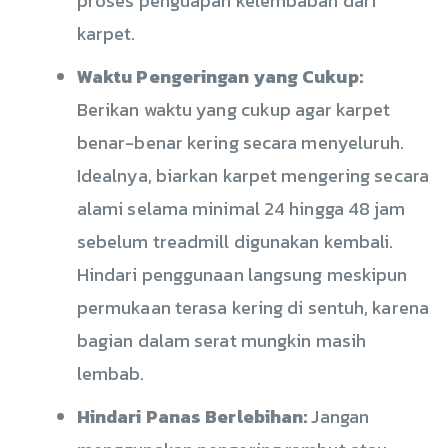
proses penguapan kelembaban dari
karpet.
Waktu Pengeringan yang Cukup:
Berikan waktu yang cukup agar karpet
benar-benar kering secara menyeluruh.
Idealnya, biarkan karpet mengering secara
alami selama minimal 24 hingga 48 jam
sebelum treadmill digunakan kembali.
Hindari penggunaan langsung meskipun
permukaan terasa kering di sentuh, karena
bagian dalam serat mungkin masih
lembab.
Hindari Panas Berlebihan:
Jangan