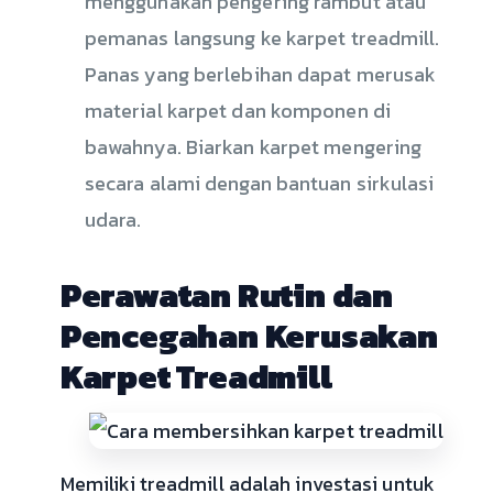
menggunakan pengering rambut atau
pemanas langsung ke karpet treadmill.
Panas yang berlebihan dapat merusak
material karpet dan komponen di
bawahnya. Biarkan karpet mengering
secara alami dengan bantuan sirkulasi
udara.
Perawatan Rutin dan
Pencegahan Kerusakan
Karpet Treadmill
Memiliki treadmill adalah investasi untuk