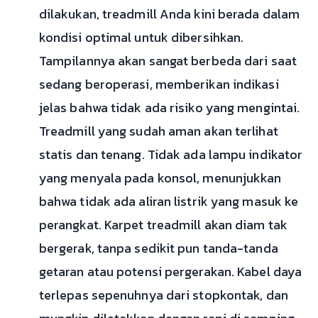
dilakukan, treadmill Anda kini berada dalam
kondisi optimal untuk dibersihkan.
Tampilannya akan sangat berbeda dari saat
sedang beroperasi, memberikan indikasi
jelas bahwa tidak ada risiko yang mengintai.
Treadmill yang sudah aman akan terlihat
statis dan tenang. Tidak ada lampu indikator
yang menyala pada konsol, menunjukkan
bahwa tidak ada aliran listrik yang masuk ke
perangkat. Karpet treadmill akan diam tak
bergerak, tanpa sedikit pun tanda-tanda
getaran atau potensi pergerakan. Kabel daya
terlepas sepenuhnya dari stopkontak, dan