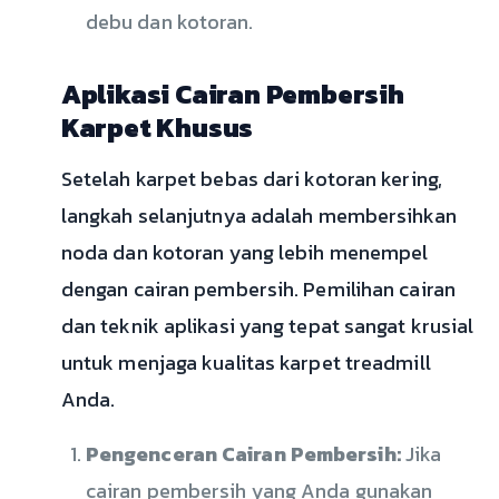
debu dan kotoran.
Aplikasi Cairan Pembersih
Karpet Khusus
Setelah karpet bebas dari kotoran kering,
langkah selanjutnya adalah membersihkan
noda dan kotoran yang lebih menempel
dengan cairan pembersih. Pemilihan cairan
dan teknik aplikasi yang tepat sangat krusial
untuk menjaga kualitas karpet treadmill
Anda.
Pengenceran Cairan Pembersih:
Jika
cairan pembersih yang Anda gunakan