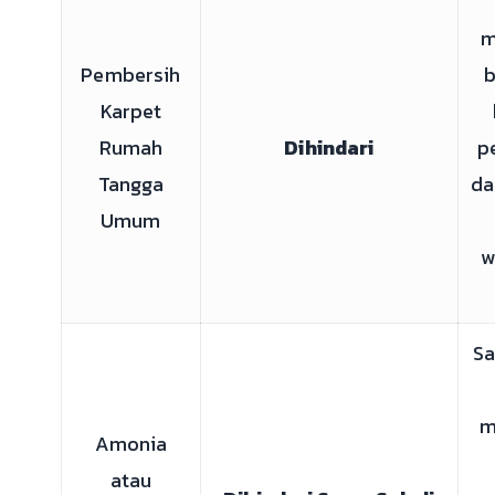
m
Pembersih
b
Karpet
Rumah
Dihindari
p
Tangga
da
Umum
w
Sa
m
Amonia
atau