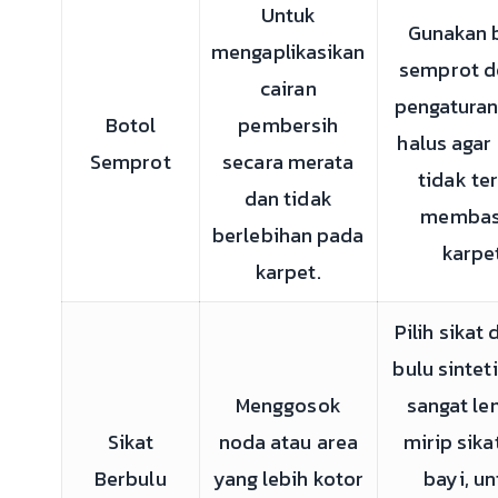
Untuk
Gunakan 
mengaplikasikan
semprot d
cairan
pengaturan
Botol
pembersih
halus agar 
Semprot
secara merata
tidak ter
dan tidak
membas
berlebihan pada
karpe
karpet.
Pilih sikat
bulu sintet
Menggosok
sangat le
Sikat
noda atau area
mirip sika
Berbulu
yang lebih kotor
bayi, u