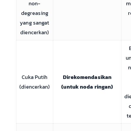
non-
m
degreasing
r
yang sangat
diencerkan)
un
n
Cuka Putih
Direkomendasikan
(diencerkan)
(untuk noda ringan)
di
d
t