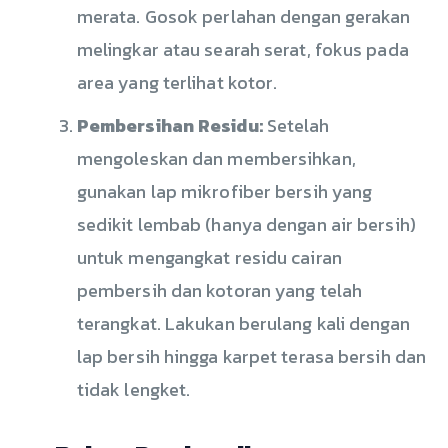
merata. Gosok perlahan dengan gerakan
melingkar atau searah serat, fokus pada
area yang terlihat kotor.
Pembersihan Residu:
Setelah
mengoleskan dan membersihkan,
gunakan lap mikrofiber bersih yang
sedikit lembab (hanya dengan air bersih)
untuk mengangkat residu cairan
pembersih dan kotoran yang telah
terangkat. Lakukan berulang kali dengan
lap bersih hingga karpet terasa bersih dan
tidak lengket.