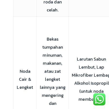
roda dan
celah.
Bekas
tumpahan
minuman,
Larutan Sabun
makanan,
Lembut, Lap
Noda
atau zat
Mikrofiber Lemba
Cair &
lengket
Alkohol Isopropil
Lengket
lainnya yang
(untuk noda
mengering
membandel)
dan