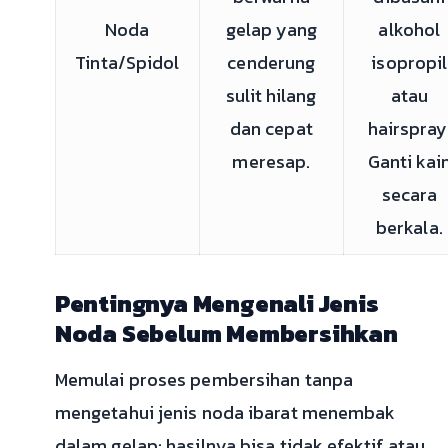
Noda
gelap yang
alkohol
Tinta/Spidol
cenderung
isopropil
sulit hilang
atau
dan cepat
hairspray
meresap.
Ganti kai
secara
berkala.
Pentingnya Mengenali Jenis
Noda Sebelum Membersihkan
Memulai proses pembersihan tanpa
mengetahui jenis noda ibarat menembak
dalam gelap; hasilnya bisa tidak efektif atau