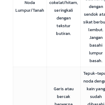
Noda
cokelat/hitam,
dengan
Lumpur/Tanah
seringkali
sendok at
dengan
sikat berbu
tekstur
lembut.
butiran.
Jangan
basahi
lumpur
basah.
Tepuk-tep
noda deng
Garis atau
kain yan
bercak
sudah
berwarna
dibasahi