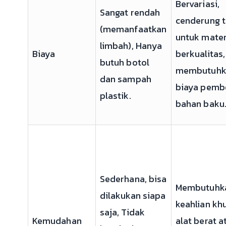
Bervariasi,
Sangat rendah
cenderung t
(memanfaatkan
untuk mater
limbah), Hanya
Biaya
berkualitas,
butuh botol
membutuhk
dan sampah
biaya pemb
plastik.
bahan baku
Sederhana, bisa
Membutuhk
dilakukan siapa
keahlian kh
saja, Tidak
Kemudahan
alat berat a