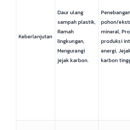
Daur ulang
Penebanga
sampah plastik,
pohon/ekstr
Ramah
mineral, Pr
Keberlanjutan
lingkungan,
produksi in
Mengurangi
energi, Jeja
jejak karbon.
karbon tingg