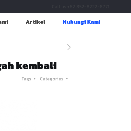
Call us +62 852-8222-8771
ami
Artikel
Hubungi Kami
gah kembali
Tags
Categories