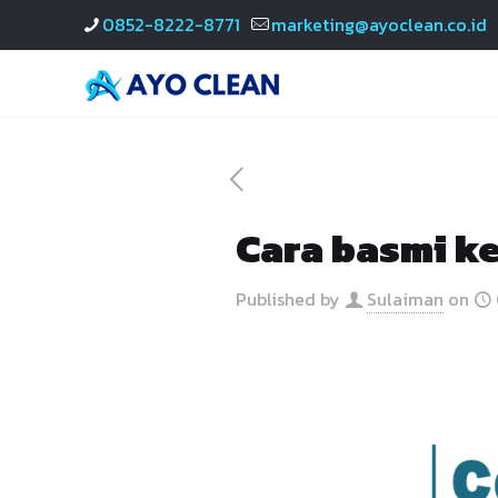
0852-8222-8771
marketing@ayoclean.co.id
Cara basmi k
Published by
Sulaiman
on