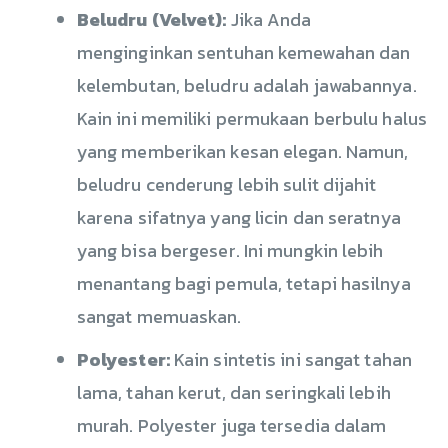
Beludru (Velvet):
Jika Anda
menginginkan sentuhan kemewahan dan
kelembutan, beludru adalah jawabannya.
Kain ini memiliki permukaan berbulu halus
yang memberikan kesan elegan. Namun,
beludru cenderung lebih sulit dijahit
karena sifatnya yang licin dan seratnya
yang bisa bergeser. Ini mungkin lebih
menantang bagi pemula, tetapi hasilnya
sangat memuaskan.
Polyester:
Kain sintetis ini sangat tahan
lama, tahan kerut, dan seringkali lebih
murah. Polyester juga tersedia dalam