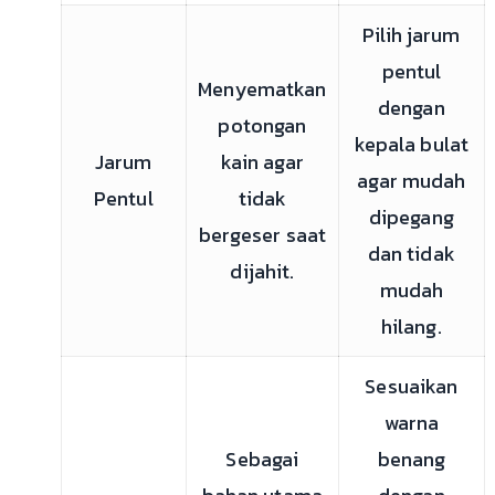
Pilih jarum
pentul
Menyematkan
dengan
potongan
kepala bulat
Jarum
kain agar
agar mudah
Pentul
tidak
dipegang
bergeser saat
dan tidak
dijahit.
mudah
hilang.
Sesuaikan
warna
Sebagai
benang