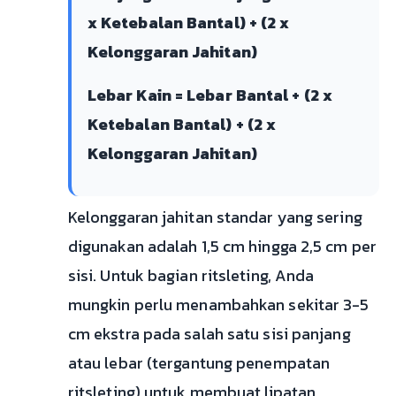
x Ketebalan Bantal) + (2 x
Kelonggaran Jahitan)
Lebar Kain = Lebar Bantal + (2 x
Ketebalan Bantal) + (2 x
Kelonggaran Jahitan)
Kelonggaran jahitan standar yang sering
digunakan adalah 1,5 cm hingga 2,5 cm per
sisi. Untuk bagian ritsleting, Anda
mungkin perlu menambahkan sekitar 3-5
cm ekstra pada salah satu sisi panjang
atau lebar (tergantung penempatan
ritsleting) untuk membuat lipatan