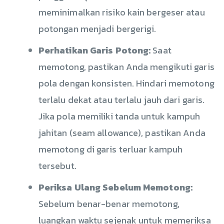
meminimalkan risiko kain bergeser atau
potongan menjadi bergerigi.
Perhatikan Garis Potong:
Saat
memotong, pastikan Anda mengikuti garis
pola dengan konsisten. Hindari memotong
terlalu dekat atau terlalu jauh dari garis.
Jika pola memiliki tanda untuk kampuh
jahitan (seam allowance), pastikan Anda
memotong di garis terluar kampuh
tersebut.
Periksa Ulang Sebelum Memotong:
Sebelum benar-benar memotong,
luangkan waktu sejenak untuk memeriksa