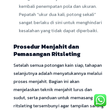
kembali penempatan pola dan ukuran.
Pepatah “ukur dua kali, potong sekali”
sangat berlaku di sini untuk menghindari
kesalahan yang tidak dapat diperbaiki.
Prosedur Menjahit dan
Pemasangan Ritsleting
Setelah semua potongan kain siap, tahapan
selanjutnya adalah menyatukannya melalui
proses menjahit. Bagian ini akan
menjelaskan teknik menjahit lurus dan
sudut, serta panduan untuk memasang
ritsleting tersembunyi agar tampilan sarung