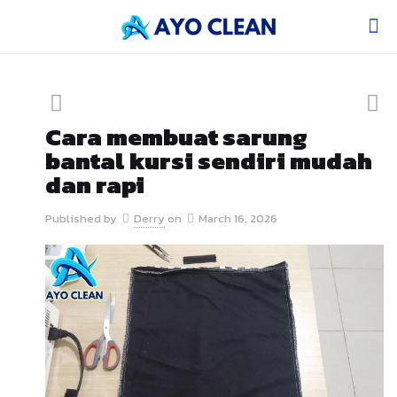
Cara membuat sarung
bantal kursi sendiri mudah
dan rapi
Published by
Derry
on
March 16, 2026