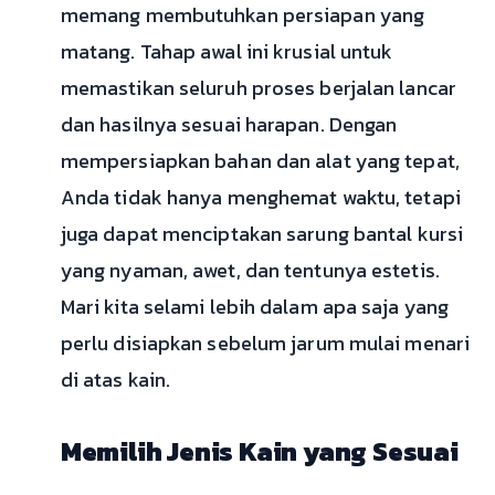
memang membutuhkan persiapan yang
matang. Tahap awal ini krusial untuk
memastikan seluruh proses berjalan lancar
dan hasilnya sesuai harapan. Dengan
mempersiapkan bahan dan alat yang tepat,
Anda tidak hanya menghemat waktu, tetapi
juga dapat menciptakan sarung bantal kursi
yang nyaman, awet, dan tentunya estetis.
Mari kita selami lebih dalam apa saja yang
perlu disiapkan sebelum jarum mulai menari
di atas kain.
Memilih Jenis Kain yang Sesuai