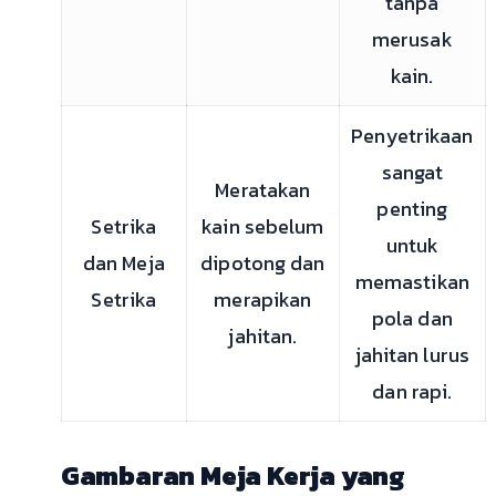
tanpa
merusak
kain.
Penyetrikaan
sangat
Meratakan
penting
Setrika
kain sebelum
untuk
dan Meja
dipotong dan
memastikan
Setrika
merapikan
pola dan
jahitan.
jahitan lurus
dan rapi.
Gambaran Meja Kerja yang