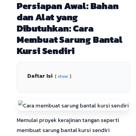
Persiapan Awal: Bahan
dan Alat yang
Dibutuhkan: Cara
Membuat Sarung Bantal
Kursi Sendiri
Daftar Isi
show
Memulai proyek kerajinan tangan seperti
membuat sarung bantal kursi sendiri