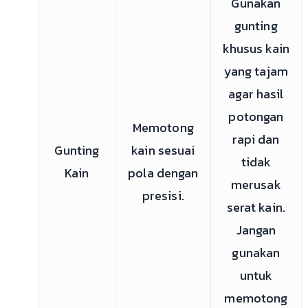
Gunakan
gunting
khusus kain
yang tajam
agar hasil
potongan
Memotong
rapi dan
Gunting
kain sesuai
tidak
Kain
pola dengan
merusak
presisi.
serat kain.
Jangan
gunakan
untuk
memotong