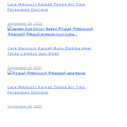
Cara Mencuci Karpet Tanpa Air Tips
Perawatan Optimal
September 26, 2025
Cara Mencuci Karpet Bulu Domba Agar
Tetap Lembut dan Awet
September 23, 2025
Cara Mencuci Karpet Tanpa Air Tips
Perawatan Optimal
September 26, 2025