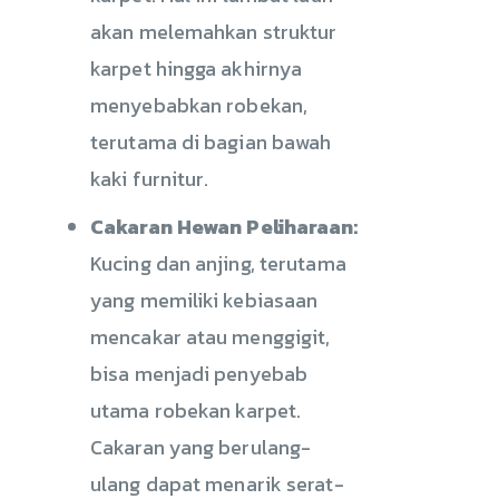
akan melemahkan struktur
karpet hingga akhirnya
menyebabkan robekan,
terutama di bagian bawah
kaki furnitur.
Cakaran Hewan Peliharaan:
Kucing dan anjing, terutama
yang memiliki kebiasaan
mencakar atau menggigit,
bisa menjadi penyebab
utama robekan karpet.
Cakaran yang berulang-
ulang dapat menarik serat-