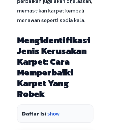
perbaikan juga akan dijelaskan,
memastikan karpet kembali
menawan seperti sedia kala.
Mengidentifikasi
Jenis Kerusakan
Karpet: Cara
Memperbaiki
Karpet Yang
Robek
Daftar Isi
show