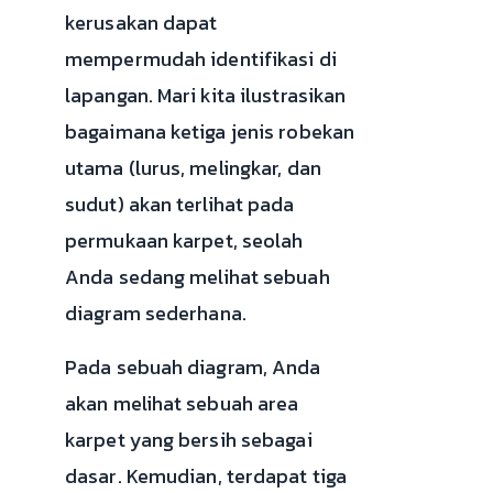
kerusakan dapat
mempermudah identifikasi di
lapangan. Mari kita ilustrasikan
bagaimana ketiga jenis robekan
utama (lurus, melingkar, dan
sudut) akan terlihat pada
permukaan karpet, seolah
Anda sedang melihat sebuah
diagram sederhana.
Pada sebuah diagram, Anda
akan melihat sebuah area
karpet yang bersih sebagai
dasar. Kemudian, terdapat tiga