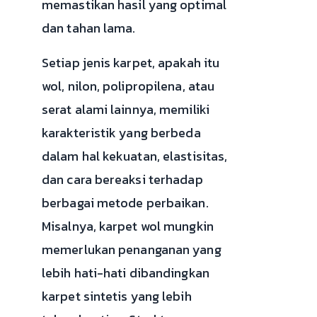
memastikan hasil yang optimal
dan tahan lama.
Setiap jenis karpet, apakah itu
wol, nilon, polipropilena, atau
serat alami lainnya, memiliki
karakteristik yang berbeda
dalam hal kekuatan, elastisitas,
dan cara bereaksi terhadap
berbagai metode perbaikan.
Misalnya, karpet wol mungkin
memerlukan penanganan yang
lebih hati-hati dibandingkan
karpet sintetis yang lebih