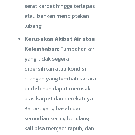
serat karpet hingga terlepas
atau bahkan menciptakan
lubang.
Kerusakan Akibat Air atau
Kelembaban:
Tumpahan air
yang tidak segera
dibersihkan atau kondisi
ruangan yang lembab secara
berlebihan dapat merusak
alas karpet dan perekatnya.
Karpet yang basah dan
kemudian kering berulang
kali bisa menjadi rapuh, dan