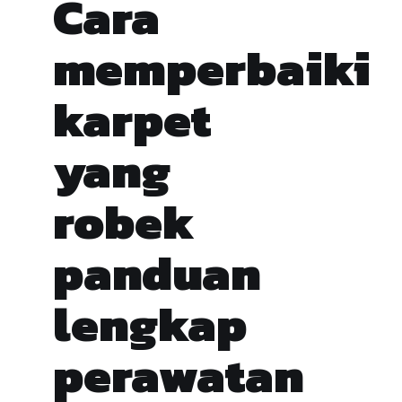
Cara
memperbaiki
karpet
yang
robek
panduan
lengkap
perawatan