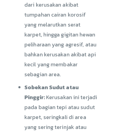
dari kerusakan akibat
tumpahan cairan korosif
yang melarutkan serat
karpet, hingga gigitan hewan
peliharaan yang agresif, atau
bahkan kerusakan akibat api
kecil yang membakar
sebagian area.
Sobekan Sudut atau
Pinggir:
Kerusakan ini terjadi
pada bagian tepi atau sudut
karpet, seringkali di area
yang sering terinjak atau