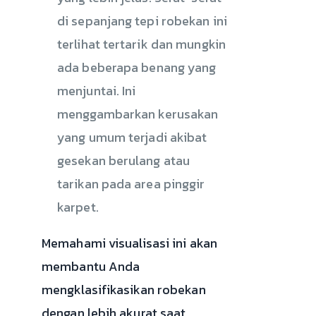
di sepanjang tepi robekan ini
terlihat tertarik dan mungkin
ada beberapa benang yang
menjuntai. Ini
menggambarkan kerusakan
yang umum terjadi akibat
gesekan berulang atau
tarikan pada area pinggir
karpet.
Memahami visualisasi ini akan
membantu Anda
mengklasifikasikan robekan
dengan lebih akurat saat