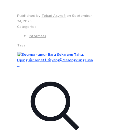
Published by
Tekad Asyrofi
on
September
24, 2025
Categories
Informasi
Tags