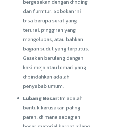
bergesekan dengan dinding
dan furnitur. Sobekan ini
bisa berupa serat yang
terurai, pinggiran yang
mengelupas, atau bahkan
bagian sudut yang terputus.
Gesekan berulang dengan
kaki meja atau lemari yang
dipindahkan adalah
penyebab umum.
Lubang Besar:
Ini adalah
bentuk kerusakan paling
parah, di mana sebagian
besar material karpet hilang