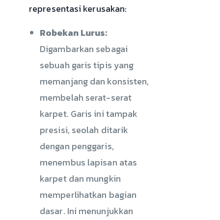
representasi kerusakan:
Robekan Lurus:
Digambarkan sebagai
sebuah garis tipis yang
memanjang dan konsisten,
membelah serat-serat
karpet. Garis ini tampak
presisi, seolah ditarik
dengan penggaris,
menembus lapisan atas
karpet dan mungkin
memperlihatkan bagian
dasar. Ini menunjukkan