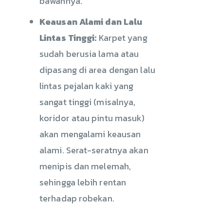
bawahnya.
Keausan Alami dan Lalu
Lintas Tinggi:
Karpet yang
sudah berusia lama atau
dipasang di area dengan lalu
lintas pejalan kaki yang
sangat tinggi (misalnya,
koridor atau pintu masuk)
akan mengalami keausan
alami. Serat-seratnya akan
menipis dan melemah,
sehingga lebih rentan
terhadap robekan.