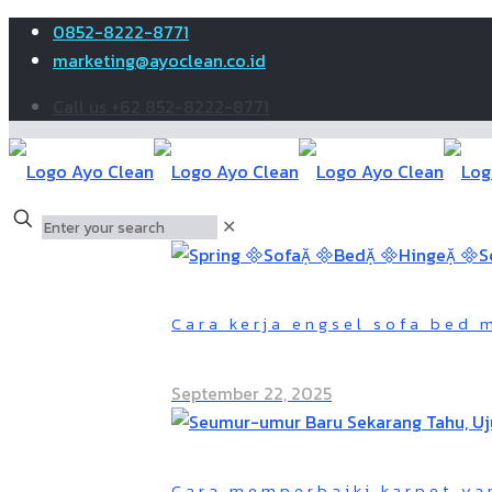
0852-8222-8771
marketing@ayoclean.co.id
Call us +62 852-8222-8771
✕
Cara kerja engsel sofa bed
September 22, 2025
Cara memperbaiki karpet ya