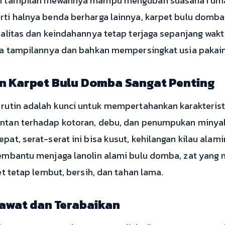
an tampilan mewahnya mampu mengubah suasana ruma
rti halnya benda berharga lainnya, karpet bulu domb
ualitas dan keindahannya tetap terjaga sepanjang wak
da tampilannya dan bahkan mempersingkat usia pakai
n Karpet Bulu Domba Sangat Penting
rutin adalah kunci untuk mempertahankan karakteristi
ntan terhadap kotoran, debu, dan penumpukan minyak 
at, serat-serat ini bisa kusut, kehilangan kilau alam
membantu menjaga lanolin alami bulu domba, zat yan
et tetap lembut, bersih, dan tahan lama.
awat dan Terabaikan