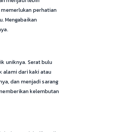
h menjadi lebih
a memerlukan perhatian
tu. Mengabaikan
nya.
k uniknya. Serat bulu
alami dari kaki atau
inya, dan menjadi sarang
g memberikan kelembutan