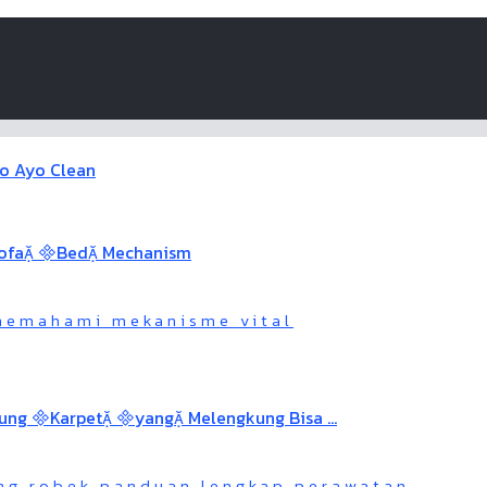
 memahami mekanisme vital
ng robek panduan lengkap perawatan