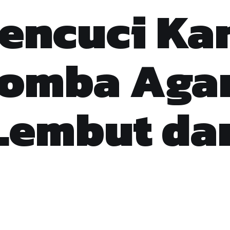
encuci Ka
Domba Aga
Lembut da