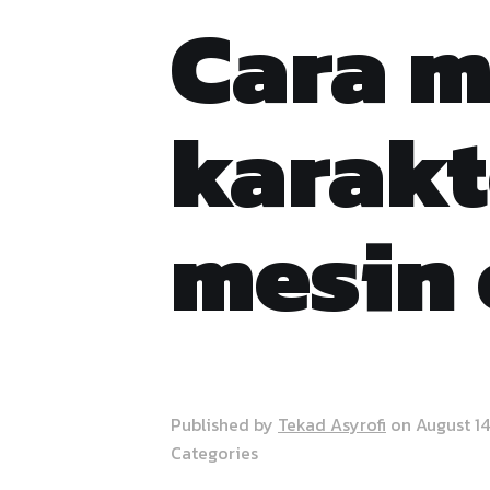
Cara m
karakt
mesin 
Published by
Tekad Asyrofi
on
August 14
Categories