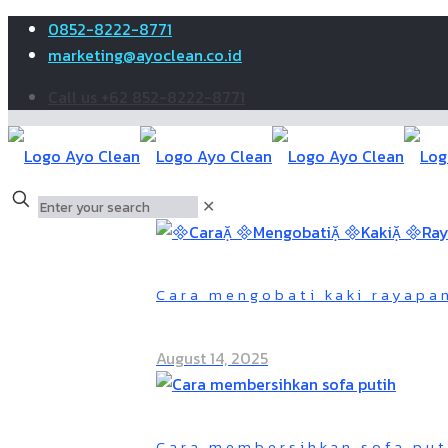
0852-8222-8771
marketing@ayoclean.co.id
Call us +62 852-8222-8771
✕
Cara mengobati kaki rayapa
August 14, 2025
Cara membersihkan sofa puti