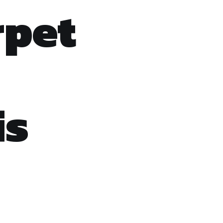
rpet
is