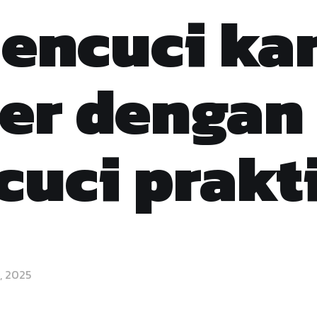
encuci ka
er dengan
cuci prakt
, 2025