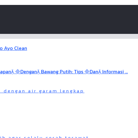
n dengan air garam lengkap
h agar selalu cerah terawat