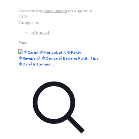
Published by
Bayu Rasyid
on
August 14,
2025
Categories
Informasi
Tags