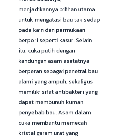
menjadikannya pilihan utama
untuk mengatasi bau tak sedap
pada kain dan permukaan
berpori seperti kasur. Selain
itu, cuka putih dengan
kandungan asam asetatnya
berperan sebagai penetral bau
alami yang ampuh, sekaligus
memiliki sifat antibakteri yang
dapat membunuh kuman
penyebab bau. Asam dalam
cuka membantu memecah
kristal garam urat yang