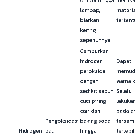
ompol hingga
merus
lembap,
materia
biarkan
tertent
kering
sepenuhnya.
Campurkan
hidrogen
Dapat
peroksida
memud
dengan
warna k
sedikit sabun
Selalu
cuci piring
lakukan
cair dan
pada a
Pengoksidasi
baking soda
tersem
Hidrogen
bau,
hingga
terlebi