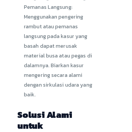
Pemanas Langsung:
Menggunakan pengering
rambut atau pemanas
langsung pada kasur yang
basah dapat merusak
material busa atau pegas di
dalamnya. Biarkan kasur
mengering secara alami
dengan sirkulasi udara yang
baik.
Solusi Alami
untuk