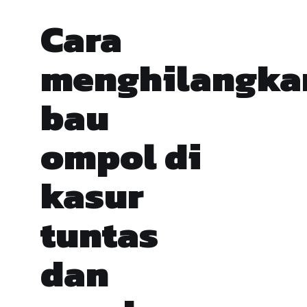
Cara
menghilangka
bau
ompol di
kasur
tuntas
dan