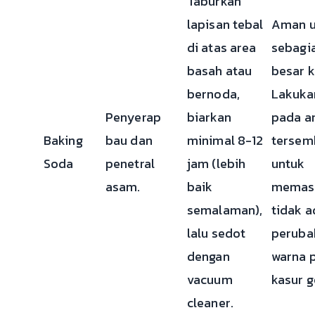
Taburkan
lapisan tebal
Aman u
di atas area
sebagi
basah atau
besar k
bernoda,
Lakuka
Penyerap
biarkan
pada a
Baking
bau dan
minimal 8-12
tersem
Soda
penetral
jam (lebih
untuk
asam.
baik
memast
semalaman),
tidak a
lalu sedot
peruba
dengan
warna 
vacuum
kasur g
cleaner.