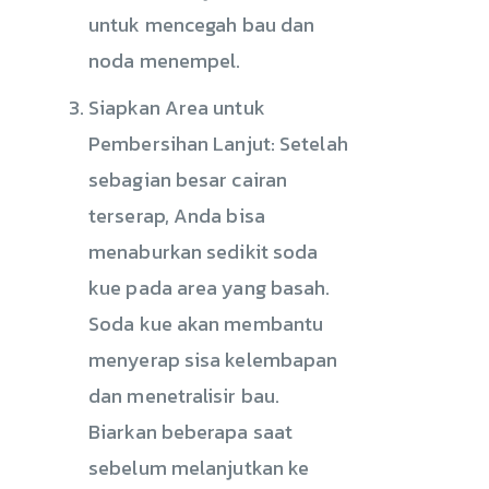
untuk mencegah bau dan
noda menempel.
Siapkan Area untuk
Pembersihan Lanjut: Setelah
sebagian besar cairan
terserap, Anda bisa
menaburkan sedikit soda
kue pada area yang basah.
Soda kue akan membantu
menyerap sisa kelembapan
dan menetralisir bau.
Biarkan beberapa saat
sebelum melanjutkan ke