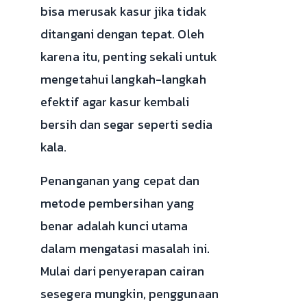
bisa merusak kasur jika tidak
ditangani dengan tepat. Oleh
karena itu, penting sekali untuk
mengetahui langkah-langkah
efektif agar kasur kembali
bersih dan segar seperti sedia
kala.
Penanganan yang cepat dan
metode pembersihan yang
benar adalah kunci utama
dalam mengatasi masalah ini.
Mulai dari penyerapan cairan
sesegera mungkin, penggunaan