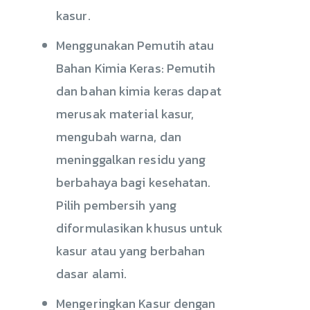
kasur.
Menggunakan Pemutih atau
Bahan Kimia Keras: Pemutih
dan bahan kimia keras dapat
merusak material kasur,
mengubah warna, dan
meninggalkan residu yang
berbahaya bagi kesehatan.
Pilih pembersih yang
diformulasikan khusus untuk
kasur atau yang berbahan
dasar alami.
Mengeringkan Kasur dengan