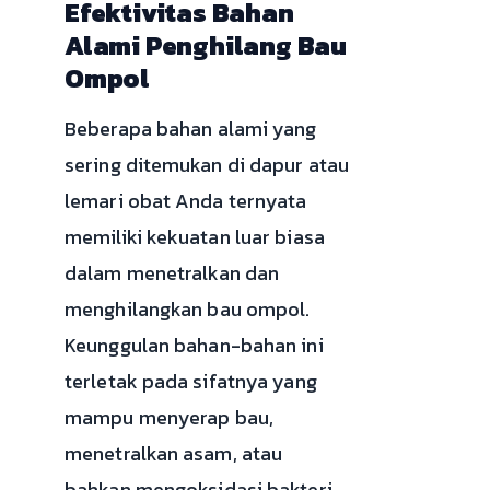
Efektivitas Bahan
Alami Penghilang Bau
Ompol
Beberapa bahan alami yang
sering ditemukan di dapur atau
lemari obat Anda ternyata
memiliki kekuatan luar biasa
dalam menetralkan dan
menghilangkan bau ompol.
Keunggulan bahan-bahan ini
terletak pada sifatnya yang
mampu menyerap bau,
menetralkan asam, atau
bahkan mengoksidasi bakteri