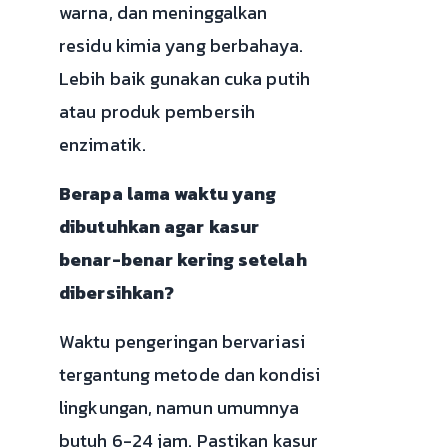
warna, dan meninggalkan
residu kimia yang berbahaya.
Lebih baik gunakan cuka putih
atau produk pembersih
enzimatik.
Berapa lama waktu yang
dibutuhkan agar kasur
benar-benar kering setelah
dibersihkan?
Waktu pengeringan bervariasi
tergantung metode dan kondisi
lingkungan, namun umumnya
butuh 6-24 jam. Pastikan kasur