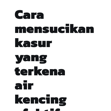
Cara
mensucikan
kasur
yang
terkena
air
kencing