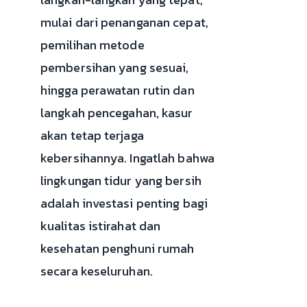
mulai dari penanganan cepat,
pemilihan metode
pembersihan yang sesuai,
hingga perawatan rutin dan
langkah pencegahan, kasur
akan tetap terjaga
kebersihannya. Ingatlah bahwa
lingkungan tidur yang bersih
adalah investasi penting bagi
kualitas istirahat dan
kesehatan penghuni rumah
secara keseluruhan.