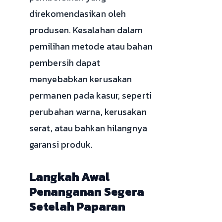
direkomendasikan oleh
produsen. Kesalahan dalam
pemilihan metode atau bahan
pembersih dapat
menyebabkan kerusakan
permanen pada kasur, seperti
perubahan warna, kerusakan
serat, atau bahkan hilangnya
garansi produk.
Langkah Awal
Penanganan Segera
Setelah Paparan