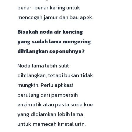
benar-benar kering untuk
mencegah jamur dan bau apek.
Bisakah noda air kencing
yang sudah lama mengering
dihilangkan sepenuhnya?
Noda lama lebih sulit
dihilangkan, tetapi bukan tidak
mungkin. Perlu aplikasi
berulang dari pembersih
enzimatik atau pasta soda kue
yang didiamkan lebih lama
untuk memecah kristal urin.