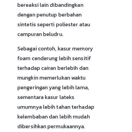
bereaksi lain dibandingkan
dengan penutup berbahan
sintetis seperti poliester atau
campuran beludru.
Sebagai contoh, kasur memory
foam cenderung lebih sensitif
terhadap cairan berlebih dan
mungkin memerlukan waktu
pengeringan yang lebih lama,
sementara kasur lateks
umumnya lebih tahan terhadap
kelembaban dan lebih mudah
dibersihkan permukaannya.