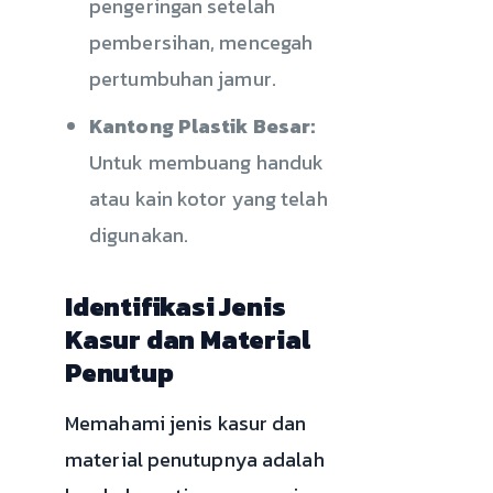
pengeringan setelah
pembersihan, mencegah
pertumbuhan jamur.
Kantong Plastik Besar:
Untuk membuang handuk
atau kain kotor yang telah
digunakan.
Identifikasi Jenis
Kasur dan Material
Penutup
Memahami jenis kasur dan
material penutupnya adalah