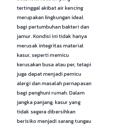
tertinggal akibat air kencing
merupakan lingkungan ideal
bagi pertumbuhan bakteri dan
jamur. Kondisi ini tidak hanya
merusak integritas material
kasur, seperti memicu
kerusakan busa atau per, tetapi
juga dapat menjadi pemicu
alergi dan masalah pernapasan
bagi penghuni rumah. Dalam
jangka panjang, kasur yang
tidak segera dibersihkan
berisiko menjadi sarang tungau