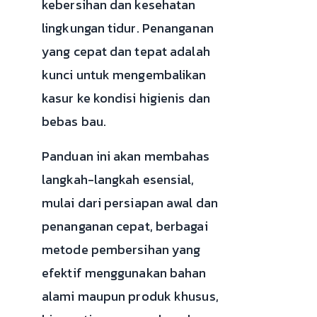
kebersihan dan kesehatan
lingkungan tidur. Penanganan
yang cepat dan tepat adalah
kunci untuk mengembalikan
kasur ke kondisi higienis dan
bebas bau.
Panduan ini akan membahas
langkah-langkah esensial,
mulai dari persiapan awal dan
penanganan cepat, berbagai
metode pembersihan yang
efektif menggunakan bahan
alami maupun produk khusus,