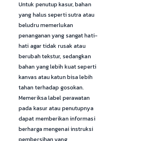
Untuk penutup kasur, bahan
yang halus seperti sutra atau
beludru memerlukan
penanganan yang sangat hati-
hati agar tidak rusak atau
berubah tekstur, sedangkan
bahan yang lebih kuat seperti
kanvas atau katun bisa lebih
tahan terhadap gosokan.
Memeriksa label perawatan
pada kasur atau penutupnya
dapat memberikan informasi
berharga mengenai instruksi
pembersihan yang