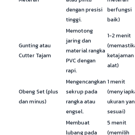
dengan presisi
berfungsi
tinggi.
baik)
Memotong
1-2 menit
jaring dan
Gunting atau
(memastik
material rangka
Cutter Tajam
ketajaman
PVC dengan
alat)
rapi.
Mengencangkan
1 menit
Obeng Set (plus
sekrup pada
(menyiapk
dan minus)
rangka atau
ukuran yan
engsel.
sesuai)
Membuat
5 menit
lubang pada
(memilih