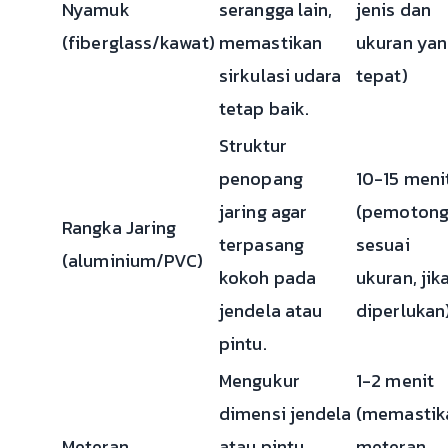
Nyamuk
serangga lain,
jenis dan
(fiberglass/kawat)
memastikan
ukuran yan
sirkulasi udara
tepat)
tetap baik.
Struktur
penopang
10-15 meni
jaring agar
(pemotong
Rangka Jaring
terpasang
sesuai
(aluminium/PVC)
kokoh pada
ukuran, jik
jendela atau
diperlukan
pintu.
Mengukur
1-2 menit
dimensi jendela
(memastik
Meteran
atau pintu
meteran