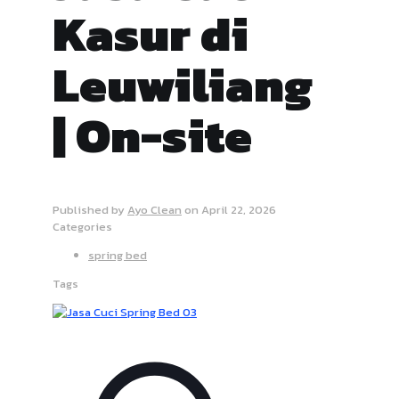
Kasur di
Leuwiliang
| On-site
Published by
Ayo Clean
on
April 22, 2026
Categories
spring bed
Tags